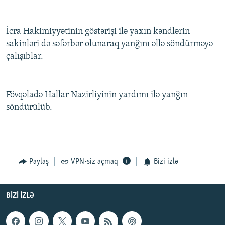
İNFOQRAFIKA
AZƏRBAYCAN ƏDƏBIYYATI KITABXANASI
MISSIYAMIZ
BIZI IZLƏ
KARIKATURA
İSLAM VƏ DEMOKRATIYA
PEŞƏ ETIKASI VƏ JURNALISTIKA STANDARTLARIMIZ
İcra Hakimiyyətinin göstərişi ilə yaxın kəndlərin
sakinləri də səfərbər olunaraq yanğını əllə söndürməyə
İZ - MƏDƏNIYYƏT PROQRAMI
MATERIALLARIMIZDAN ISTIFADƏ
çalışıblar.
AZADLIQRADIOSU MOBIL TELEFONUNUZDA
RFE/RL-in bütün saytları
BIZIMLƏ ƏLAQƏ
Fövqəladə Hallar Nazirliyinin yardımı ilə yanğın
XƏBƏR BÜLLETENLƏRIMIZ
söndürülüb.
Paylaş
VPN-siz açmaq
Bizi izlə
BIZI IZLƏ