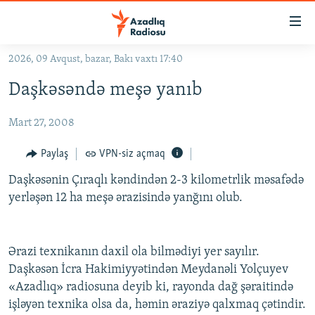
Keçid
linkləri
Əsas
2026, 09 Avqust, bazar, Bakı vaxtı 17:40
məzmuna
GÜNDƏM
Daşkəsəndə meşə yanıb
qayıt
#İZAHLA
Əsas
Mart 27, 2008
KORRUPSIOMETR
naviqasiyaya
qayıt
#ƏSLINDƏ
Paylaş
VPN-siz açmaq
Axtarışa
FƏRQƏ BAX
keç
Daşkəsənin Çıraqlı kəndindən 2-3 kilometrlik məsafədə
yerləşən 12 ha meşə ərazisində yanğını olub.
QANUNI DOĞRU
ARAŞDIRMA
Ərazi texnikanın daxil ola bilmədiyi yer sayılır.
MULTIMEDIA
Daşkəsən İcra Hakimiyyətindən Meydanəli Yolçuyev
RADIO ARXIV
VIDEO
«Azadlıq» radiosuna deyib ki, rayonda dağ şəraitində
HAQQIMIZDA
FOTOQALEREYA
OXU ZALI
işləyən texnika olsa da, həmin əraziyə qalxmaq çətindir.