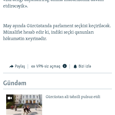
etdirəcəyik».
May ayında Gürcüstanda parlament seçkisi keçiriləcək.
Müxalifət hesab edir ki, indiki seçki qanunları
hökumətin xeyrinədir.
Paylaş
VPN-siz açmaq
Bizi izlə
Gündəm
Gürcüstan ali təhsili pulsuz etdi