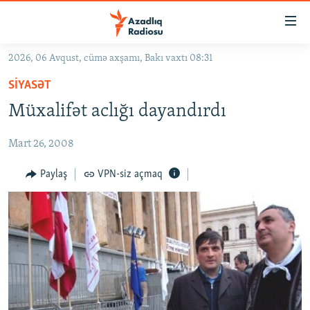
Keçid
linkləri
Əsas
2026, 06 Avqust, cümə axşamı, Bakı vaxtı 08:31
məzmuna
GÜNDƏM
SIYASƏT
qayıt
#İZAHLA
Əsas
Müxalifət aclığı dayandırdı
KORRUPSIOMETR
naviqasiyaya
qayıt
Mart 26, 2008
#ƏSLINDƏ
Axtarışa
FƏRQƏ BAX
Paylaş
VPN-siz açmaq
keç
QANUNI DOĞRU
ARAŞDIRMA
MULTIMEDIA
RADIO ARXIV
VIDEO
HAQQIMIZDA
FOTOQALEREYA
OXU ZALI