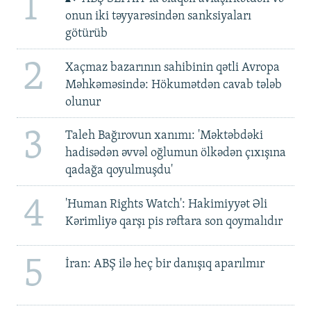
1
onun iki təyyarəsindən sanksiyaları
götürüb
2
Xaçmaz bazarının sahibinin qətli Avropa
Məhkəməsində: Hökumətdən cavab tələb
olunur
3
Taleh Bağırovun xanımı: 'Məktəbdəki
hadisədən əvvəl oğlumun ölkədən çıxışına
qadağa qoyulmuşdu'
4
'Human Rights Watch': Hakimiyyət Əli
Kərimliyə qarşı pis rəftara son qoymalıdır
5
İran: ABŞ ilə heç bir danışıq aparılmır