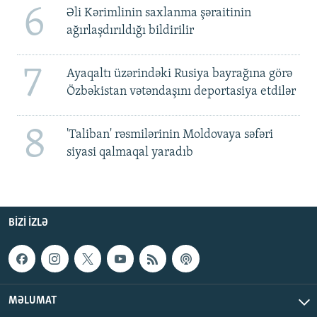
6
Əli Kərimlinin saxlanma şəraitinin
ağırlaşdırıldığı bildirilir
7
Ayaqaltı üzərindəki Rusiya bayrağına görə
Özbəkistan vətəndaşını deportasiya etdilər
8
'Taliban' rəsmilərinin Moldovaya səfəri
siyasi qalmaqal yaradıb
BIZI IZLƏ
MƏLUMAT