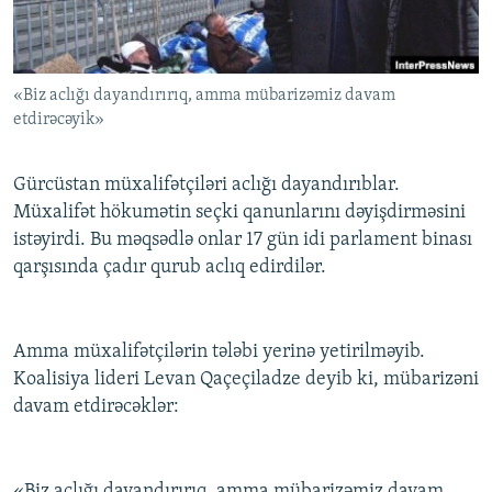
İNFOQRAFIKA
AZƏRBAYCAN ƏDƏBIYYATI KITABXANASI
MISSIYAMIZ
BIZI IZLƏ
KARIKATURA
İSLAM VƏ DEMOKRATIYA
PEŞƏ ETIKASI VƏ JURNALISTIKA STANDARTLARIMIZ
«Biz aclığı dayandırırıq, amma mübarizəmiz davam
İZ - MƏDƏNIYYƏT PROQRAMI
MATERIALLARIMIZDAN ISTIFADƏ
etdirəcəyik»
AZADLIQRADIOSU MOBIL TELEFONUNUZDA
RFE/RL-in bütün saytları
BIZIMLƏ ƏLAQƏ
Gürcüstan müxalifətçiləri aclığı dayandırıblar.
Müxalifət hökumətin seçki qanunlarını dəyişdirməsini
XƏBƏR BÜLLETENLƏRIMIZ
istəyirdi. Bu məqsədlə onlar 17 gün idi parlament binası
qarşısında çadır qurub aclıq edirdilər.
Amma müxalifətçilərin tələbi yerinə yetirilməyib.
Koalisiya lideri Levan Qaçeçiladze deyib ki, mübarizəni
davam etdirəcəklər:
«Biz aclığı dayandırırıq, amma mübarizəmiz davam