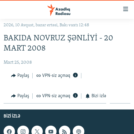
Keçid
linkləri
Əsas
2026, 10 Avqust, bazar ertəsi, Bakı vaxtı 12:48
məzmuna
GÜNDƏM
BAKIDA NOVRUZ ŞƏNLİYİ - 20
qayıt
#İZAHLA
Əsas
MART 2008
KORRUPSIOMETR
naviqasiyaya
qayıt
Mart 25, 2008
#ƏSLINDƏ
Axtarışa
FƏRQƏ BAX
Paylaş
VPN-siz açmaq
keç
QANUNI DOĞRU
Paylaş
VPN-siz açmaq
Bizi izlə
ARAŞDIRMA
MULTIMEDIA
BIZI IZLƏ
RADIO ARXIV
VIDEO
HAQQIMIZDA
FOTOQALEREYA
OXU ZALI