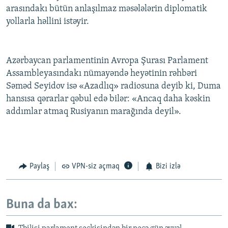
arasındakı bütün anlaşılmaz məsələlərin diplomatik
yollarla həllini istəyir.
Azərbaycan parlamentinin Avropa Şurası Parlament
Assambleyasındakı nümayəndə heyətinin rəhbəri
Səməd Seyidov isə «Azadlıq» radiosuna deyib ki, Duma
hansısa qərarlar qəbul edə bilər: «Ancaq daha kəskin
addımlar atmaq Rusiyanın marağında deyil».
Paylaş
VPN-siz açmaq
Bizi izlə
Buna da bax: