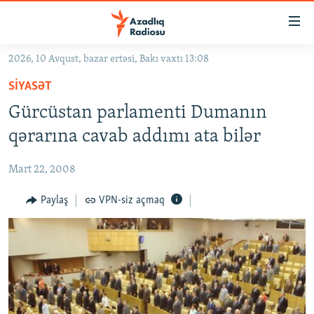
Keçid
linkləri
Əsas
2026, 10 Avqust, bazar ertəsi, Bakı vaxtı 13:08
məzmuna
GÜNDƏM
SIYASƏT
qayıt
#İZAHLA
Əsas
Gürcüstan parlamenti Dumanın
KORRUPSIOMETR
naviqasiyaya
qərarına cavab addımı ata bilər
qayıt
#ƏSLINDƏ
Axtarışa
Mart 22, 2008
FƏRQƏ BAX
keç
QANUNI DOĞRU
Paylaş
VPN-siz açmaq
ARAŞDIRMA
MULTIMEDIA
RADIO ARXIV
VIDEO
HAQQIMIZDA
FOTOQALEREYA
OXU ZALI