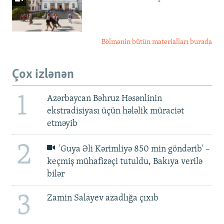
Bölmənin bütün materialları burada
Çox izlənən
1
Azərbaycan Bəhruz Həsənlinin
ekstradisiyası üçün hələlik müraciət
etməyib
2
'Guya Əli Kərimliyə 850 min göndərib' –
keçmiş mühafizəçi tutuldu, Bakıya verilə
bilər
3
Zamin Salayev azadlığa çıxıb