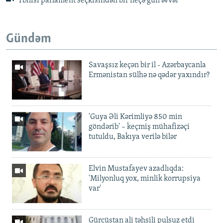
Tbilisi parlament seçkisindən bir neçə gün əvvəl
Gündəm
Savaşsız keçən bir il - Azərbaycanla
Ermənistan sülhə nə qədər yaxındır?
'Guya Əli Kərimliyə 850 min
göndərib' – keçmiş mühafizəçi
tutuldu, Bakıya verilə bilər
Elvin Mustafayev azadlıqda:
'Milyonluq yox, minlik korrupsiya
var'
Gürcüstan ali təhsili pulsuz etdi