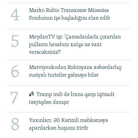
4
Marko Rubio Transxəzər Müəssisə
Fondunun işə başladığını elan edib
5
MeydanTV işi: 'Çamadanlarla çıxarılan
pulların hesabını xalqa nə vaxt
verəcəksiniz?'
6
Matviyenkodan Rubinyana xəbərdarlıq:
rusiyalı turistlər gəlməyə bilər
7
Tramp indi də İrana qarşı iqtisadi
təzyiqdən danışır
8
Yaxınları: Əli Kərimli məhkəməyə
aparılarkən huşunu itirib