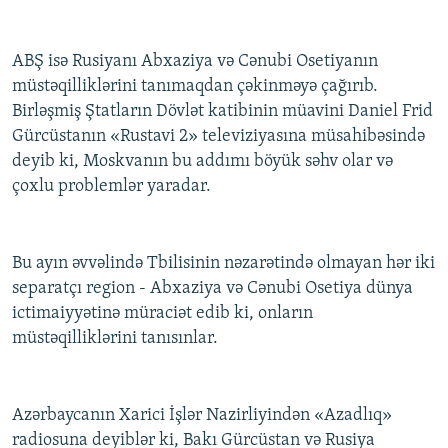
ABŞ isə Rusiyanı Abxaziya və Cənubi Osetiyanın
müstəqilliklərini tanımaqdan çəkinməyə çağırıb.
Birləşmiş Ştatların Dövlət katibinin müavini Daniel Frid
Gürcüstanın «Rustavi 2» televiziyasına müsahibəsində
deyib ki, Moskvanın bu addımı böyük səhv olar və
çoxlu problemlər yaradar.
Bu ayın əvvəlində Tbilisinin nəzarətində olmayan hər iki
separatçı region - Abxaziya və Cənubi Osetiya dünya
ictimaiyyətinə müraciət edib ki, onların
müstəqilliklərini tanısınlar.
Azərbaycanın Xarici İşlər Nazirliyindən «Azadlıq»
radiosuna deyiblər ki, Bakı Gürcüstan və Rusiya