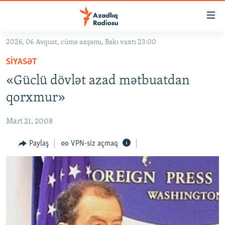
Keçid
linkləri
Əsas
2026, 06 Avqust, cümə axşamı, Bakı vaxtı 23:00
məzmuna
GÜNDƏM
SIYASƏT
qayıt
#İZAHLA
Əsas
«Güclü dövlət azad mətbuatdan
KORRUPSIOMETR
naviqasiyaya
qorxmur»
qayıt
#ƏSLINDƏ
Axtarışa
Mart 21, 2008
FƏRQƏ BAX
keç
QANUNI DOĞRU
Paylaş
VPN-siz açmaq
ARAŞDIRMA
MULTIMEDIA
RADIO ARXIV
VIDEO
HAQQIMIZDA
FOTOQALEREYA
OXU ZALI