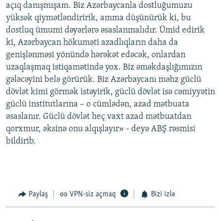
açıq danışmışam. Biz Azərbaycanla dostluğumuzu
yüksək qiymətləndiririk, amma düşünürük ki, bu
dostluq ümumi dəyərlərə əsaslanmalıdır. Ümid edirik
ki, Azərbaycan hökuməti azadlıqların daha da
genişlənməsi yönündə hərəkət edəcək, onlardan
uzaqlaşmaq istiqamətində yox. Biz əməkdaşlığımızın
gələcəyini belə görürük. Biz Azərbaycanı məhz güclü
dövlət kimi görmək istəyirik, güclü dövlət isə cəmiyyətin
güclü institutlarına – o cümlədən, azad mətbuata
əsaslanır. Güclü dövlət heç vaxt azad mətbuatdan
qorxmur, əksinə onu alqışlayır» - deyə ABŞ rəsmisi
bildirib.
Paylaş
VPN-siz açmaq
Bizi izlə