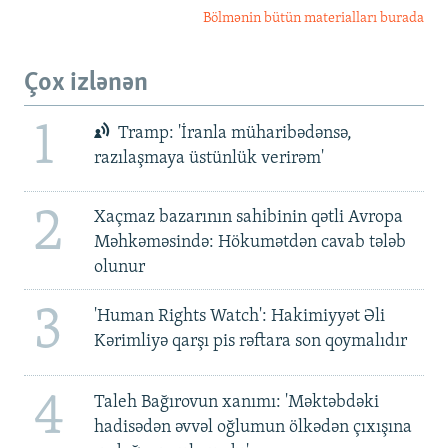
Bölmənin bütün materialları burada
Çox izlənən
1
Tramp: 'İranla müharibədənsə,
razılaşmaya üstünlük verirəm'
2
Xaçmaz bazarının sahibinin qətli Avropa
Məhkəməsində: Hökumətdən cavab tələb
olunur
3
'Human Rights Watch': Hakimiyyət Əli
Kərimliyə qarşı pis rəftara son qoymalıdır
4
Taleh Bağırovun xanımı: 'Məktəbdəki
hadisədən əvvəl oğlumun ölkədən çıxışına