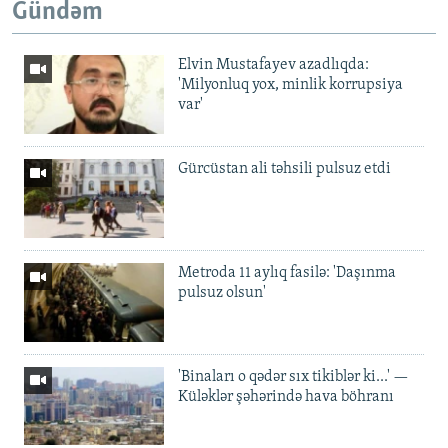
Gündəm
Elvin Mustafayev azadlıqda:
'Milyonluq yox, minlik korrupsiya
var'
Gürcüstan ali təhsili pulsuz etdi
Metroda 11 aylıq fasilə: 'Daşınma
pulsuz olsun'
'Binaları o qədər sıx tikiblər ki...' —
Küləklər şəhərində hava böhranı