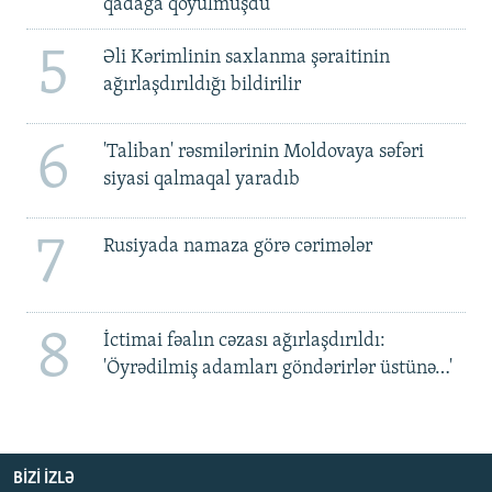
qadağa qoyulmuşdu'
5
Əli Kərimlinin saxlanma şəraitinin
ağırlaşdırıldığı bildirilir
6
'Taliban' rəsmilərinin Moldovaya səfəri
siyasi qalmaqal yaradıb
7
Rusiyada namaza görə cərimələr
8
İctimai fəalın cəzası ağırlaşdırıldı:
'Öyrədilmiş adamları göndərirlər üstünə…'
BIZI IZLƏ