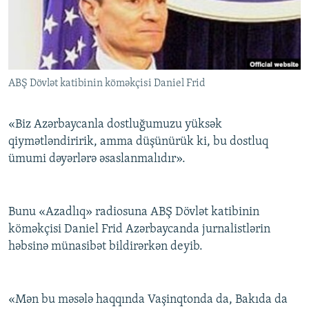
İNFOQRAFIKA
AZƏRBAYCAN ƏDƏBIYYATI KITABXANASI
MISSIYAMIZ
BIZI IZLƏ
KARIKATURA
İSLAM VƏ DEMOKRATIYA
PEŞƏ ETIKASI VƏ JURNALISTIKA STANDARTLARIMIZ
İZ - MƏDƏNIYYƏT PROQRAMI
MATERIALLARIMIZDAN ISTIFADƏ
ABŞ Dövlət katibinin köməkçisi Daniel Frid
AZADLIQRADIOSU MOBIL TELEFONUNUZDA
RFE/RL-in bütün saytları
BIZIMLƏ ƏLAQƏ
«Biz Azərbaycanla dostluğumuzu yüksək
XƏBƏR BÜLLETENLƏRIMIZ
qiymətləndiririk, amma düşünürük ki, bu dostluq
ümumi dəyərlərə əsaslanmalıdır».
Bunu «Azadlıq» radiosuna ABŞ Dövlət katibinin
köməkçisi Daniel Frid Azərbaycanda jurnalistlərin
həbsinə münasibət bildirərkən deyib.
«Mən bu məsələ haqqında Vaşinqtonda da, Bakıda da