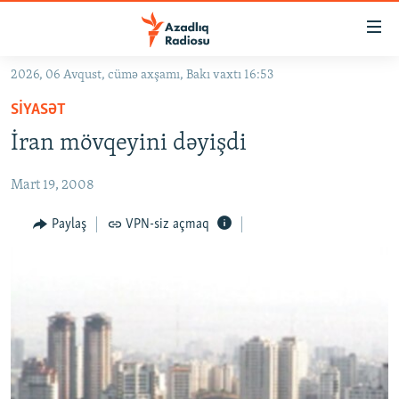
Keçid
linkləri
Əsas
2026, 06 Avqust, cümə axşamı, Bakı vaxtı 16:53
məzmuna
GÜNDƏM
SIYASƏT
qayıt
#İZAHLA
Əsas
İran mövqeyini dəyişdi
KORRUPSIOMETR
naviqasiyaya
qayıt
Mart 19, 2008
#ƏSLINDƏ
Axtarışa
FƏRQƏ BAX
Paylaş
VPN-siz açmaq
keç
QANUNI DOĞRU
ARAŞDIRMA
MULTIMEDIA
RADIO ARXIV
VIDEO
HAQQIMIZDA
FOTOQALEREYA
OXU ZALI