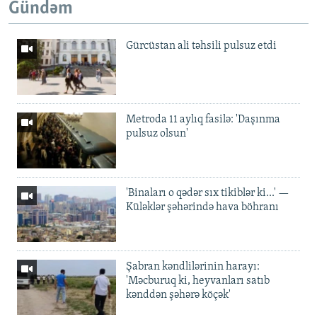
Gündəm
Gürcüstan ali təhsili pulsuz etdi
Metroda 11 aylıq fasilə: 'Daşınma
pulsuz olsun'
'Binaları o qədər sıx tikiblər ki...' —
Küləklər şəhərində hava böhranı
Şabran kəndlilərinin harayı:
'Məcburuq ki, heyvanları satıb
kənddən şəhərə köçək'