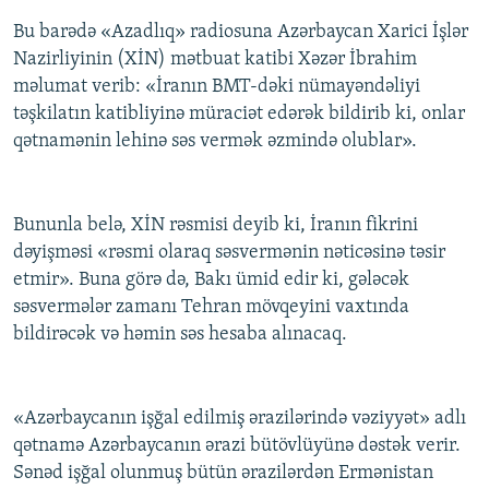
Bu barədə «Azadlıq» radiosuna Azərbaycan Xarici İşlər
Nazirliyinin (XİN) mətbuat katibi Xəzər İbrahim
məlumat verib: «İranın BMT-dəki nümayəndəliyi
təşkilatın katibliyinə müraciət edərək bildirib ki, onlar
qətnamənin lehinə səs vermək əzmində olublar».
Bununla belə, XİN rəsmisi deyib ki, İranın fikrini
dəyişməsi «rəsmi olaraq səsvermənin nəticəsinə təsir
etmir». Buna görə də, Bakı ümid edir ki, gələcək
səsvermələr zamanı Tehran mövqeyini vaxtında
bildirəcək və həmin səs hesaba alınacaq.
«Azərbaycanın işğal edilmiş ərazilərində vəziyyət» adlı
qətnamə Azərbaycanın ərazi bütövlüyünə dəstək verir.
Sənəd işğal olunmuş bütün ərazilərdən Ermənistan