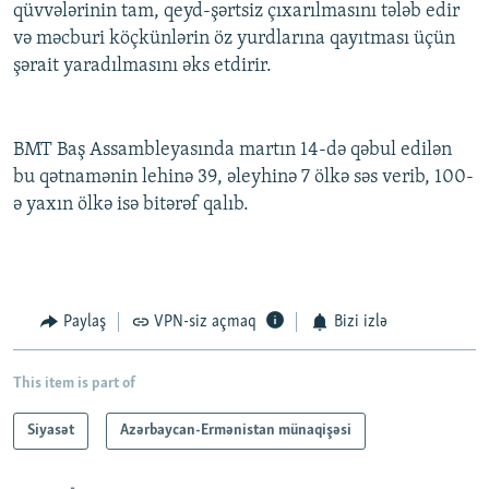
qüvvələrinin tam, qeyd-şərtsiz çıxarılmasını tələb edir
və məcburi köçkünlərin öz yurdlarına qayıtması üçün
şərait yaradılmasını əks etdirir.
BMT Baş Assambleyasında martın 14-də qəbul edilən
bu qətnamənin lehinə 39, əleyhinə 7 ölkə səs verib, 100-
ə yaxın ölkə isə bitərəf qalıb.
Paylaş
VPN-siz açmaq
Bizi izlə
This item is part of
Siyasət
Azərbaycan-Ermənistan münaqişəsi