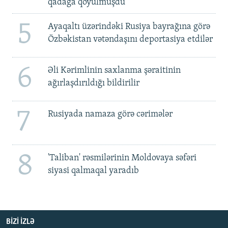
qadağa qoyulmuşdu'
5
Ayaqaltı üzərindəki Rusiya bayrağına görə
Özbəkistan vətəndaşını deportasiya etdilər
6
Əli Kərimlinin saxlanma şəraitinin
ağırlaşdırıldığı bildirilir
7
Rusiyada namaza görə cərimələr
8
'Taliban' rəsmilərinin Moldovaya səfəri
siyasi qalmaqal yaradıb
BIZI IZLƏ