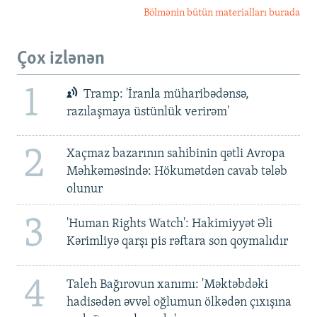
Bölmənin bütün materialları burada
Çox izlənən
1
Tramp: 'İranla müharibədənsə,
razılaşmaya üstünlük verirəm'
2
Xaçmaz bazarının sahibinin qətli Avropa
Məhkəməsində: Hökumətdən cavab tələb
olunur
3
'Human Rights Watch': Hakimiyyət Əli
Kərimliyə qarşı pis rəftara son qoymalıdır
4
Taleh Bağırovun xanımı: 'Məktəbdəki
hadisədən əvvəl oğlumun ölkədən çıxışına