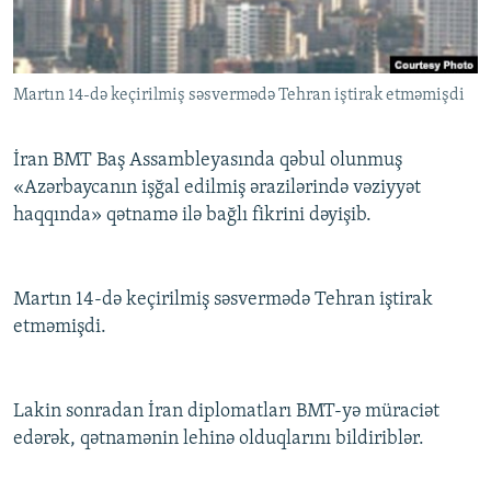
İNFOQRAFIKA
AZƏRBAYCAN ƏDƏBIYYATI KITABXANASI
MISSIYAMIZ
BIZI IZLƏ
KARIKATURA
İSLAM VƏ DEMOKRATIYA
PEŞƏ ETIKASI VƏ JURNALISTIKA STANDARTLARIMIZ
Martın 14-də keçirilmiş səsvermədə Tehran iştirak etməmişdi
İZ - MƏDƏNIYYƏT PROQRAMI
MATERIALLARIMIZDAN ISTIFADƏ
AZADLIQRADIOSU MOBIL TELEFONUNUZDA
RFE/RL-in bütün saytları
İran BMT Baş Assambleyasında qəbul olunmuş
BIZIMLƏ ƏLAQƏ
«Azərbaycanın işğal edilmiş ərazilərində vəziyyət
haqqında» qətnamə ilə bağlı fikrini dəyişib.
XƏBƏR BÜLLETENLƏRIMIZ
Martın 14-də keçirilmiş səsvermədə Tehran iştirak
etməmişdi.
Lakin sonradan İran diplomatları BMT-yə müraciət
edərək, qətnamənin lehinə olduqlarını bildiriblər.