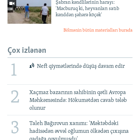
Şabran kəndlilərinin harayı:
'Məcburuq ki, heyvanları satıb
kənddən şəhərə köçək'
Bölmənin bütün materialları burada
Çox izlənən
1
Neft qiymətlərində düşüş davam edir
2
Xaçmaz bazarının sahibinin qətli Avropa
Məhkəməsində: Hökumətdən cavab tələb
olunur
3
Taleh Bağırovun xanımı: 'Məktəbdəki
hadisədən əvvəl oğlumun ölkədən çıxışına
qadağa qoyulmuşdu'