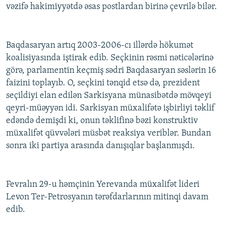
vəzifə hakimiyyətdə əsas postlardan birinə çevrilə bilər.
Baqdasaryan artıq 2003-2006-cı illərdə hökumət
koalisiyasında iştirak edib. Seçkinin rəsmi nəticələrinə
görə, parlamentin keçmiş sədri Baqdasaryan səslərin 16
faizini toplayıb. O, seçkini tənqid etsə də, prezident
seçildiyi elan edilən Sarkisyana münasibətdə mövqeyi
qeyri-müəyyən idi. Sarkisyan müxalifətə işbirliyi təklif
edəndə demişdi ki, onun təklifinə bəzi konstruktiv
müxalifət qüvvələri müsbət reaksiya veriblər. Bundan
sonra iki partiya arasında danışıqlar başlanmışdı.
Fevralın 29-u həmçinin Yerevanda müxalifət lideri
Levon Ter-Petrosyanın tərəfdarlarının mitinqi davam
edib.