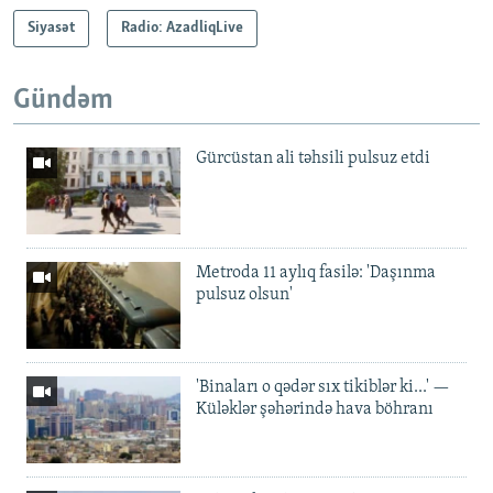
Siyasət
Radio: AzadliqLive
Gündəm
Gürcüstan ali təhsili pulsuz etdi
Metroda 11 aylıq fasilə: 'Daşınma
pulsuz olsun'
'Binaları o qədər sıx tikiblər ki...' —
Küləklər şəhərində hava böhranı