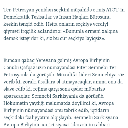
Ter-Petrosyan yenidən seçkini müşahidə etmiş ATƏT-in
Demokratik Təsisatlar və İnsan Haqları Bürosunu
kəskin tənqid edib. Hətta onların seçkiyə verdiyi
qiyməti irqçilik adlandırıb: «Bununla erməni xalqına
demək istəyirlər ki, siz bu cür seçkiyə layiqsiz».
Bundan qabaq Yerevana gəlmiş Avropa Birliyinin
Cənubi Qafqaz üzrə nümayəndəsi Piter Semnebi Ter-
Petrosyanla da görüşüb. Müxalifət lideri Semnebiyə söz
verib ki, zorakı üsullara əl atmayacaqlar, amma onu da
əlavə edib ki, rejimə qarşı sona qədər mübarizə
aparacaqlar. Semnebi Sarkisyanla da görüşüb.
Hökumətin yaydığı məlumatda deyilirdi ki, Avropa
Birliyinin nümayəndəsi onu təbrik edib, iqtidarın
seçkidəki fəaliyyətini alqışlayıb. Semnebi Sarkisyana
Avropa Birliyinin xarici siyasət idarəsinin rəhbəri