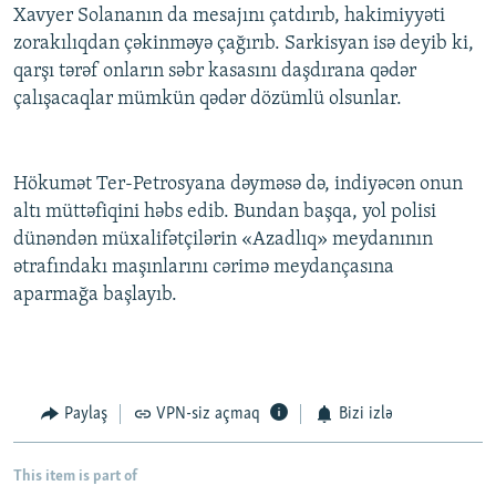
Xavyer Solananın da mesajını çatdırıb, hakimiyyəti
zorakılıqdan çəkinməyə çağırıb. Sarkisyan isə deyib ki,
qarşı tərəf onların səbr kasasını daşdırana qədər
çalışacaqlar mümkün qədər dözümlü olsunlar.
Hökumət Ter-Petrosyana dəyməsə də, indiyəcən onun
altı müttəfiqini həbs edib. Bundan başqa, yol polisi
dünəndən müxalifətçilərin «Azadlıq» meydanının
ətrafındakı maşınlarını cərimə meydançasına
aparmağa başlayıb.
Paylaş
VPN-siz açmaq
Bizi izlə
This item is part of