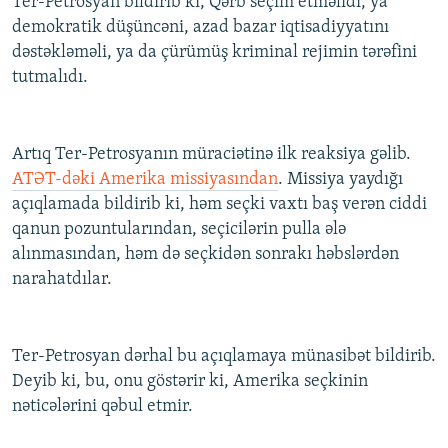
Ter-Petrosyan bildirib ki, Qərb seçim etməlidi, ya
demokratik düşüncəni, azad bazar iqtisadiyyatını
dəstəkləməli, ya da çürümüş kriminal rejimin tərəfini
tutmalıdı.
Artıq Ter-Petrosyanın müraciətinə ilk reaksiya gəlib.
ATƏT-dəki Amerika missiyasından
. Missiya yaydığı
açıqlamada bildirib ki, həm seçki vaxtı baş verən ciddi
qanun pozuntularından, seçicilərin pulla ələ
alınmasından, həm də seçkidən sonrakı həbslərdən
narahatdılar.
Ter-Petrosyan dərhal bu açıqlamaya münasibət bildirib.
Deyib ki, bu, onu göstərir ki, Amerika seçkinin
nəticələrini qəbul etmir.