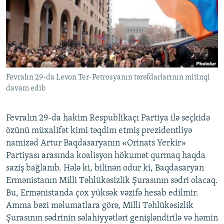
İNFOQRAFIKA
AZƏRBAYCAN ƏDƏBIYYATI KITABXANASI
MISSIYAMIZ
BIZI IZLƏ
KARIKATURA
İSLAM VƏ DEMOKRATIYA
PEŞƏ ETIKASI VƏ JURNALISTIKA STANDARTLARIMIZ
İZ - MƏDƏNIYYƏT PROQRAMI
MATERIALLARIMIZDAN ISTIFADƏ
AZADLIQRADIOSU MOBIL TELEFONUNUZDA
RFE/RL-in bütün saytları
Fevralın 29-da Levon Ter-Petrosyanın tərəfdarlarının mitinqi
BIZIMLƏ ƏLAQƏ
davam edib
XƏBƏR BÜLLETENLƏRIMIZ
Fevralın 29-da hakim Respublikaçı Partiya ilə seçkidə
özünü müxalifət kimi təqdim etmiş prezidentliyə
namizəd Artur Baqdasaryanın «Orinats Yerkir»
Partiyası arasında koalisyon hökumət qurmaq haqda
saziş bağlanıb. Hələ ki, bilinən odur ki, Baqdasaryan
Ermənistanın Milli Təhlükəsizlik Şurasının sədri olacaq.
Bu, Ermənistanda çox yüksək vəzifə hesab edilmir.
Amma bəzi məlumatlara görə, Milli Təhlükəsizlik
Şurasının sədrinin səlahiyyətləri genişləndirilə və həmin