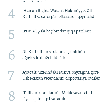
4
'Human Rights Watch': Hakimiyyət Əli
Kərimliyə qarşı pis rəftara son qoymalıdır
5
İran: ABŞ ilə heç bir danışıq aparılmır
6
Əli Kərimlinin saxlanma şəraitinin
ağırlaşdırıldığı bildirilir
7
Ayaqaltı üzərindəki Rusiya bayrağına görə
Özbəkistan vətəndaşını deportasiya etdilər
8
'Taliban' rəsmilərinin Moldovaya səfəri
siyasi qalmaqal yaradıb