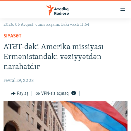
Keçid
linkləri
Əsas
2026, 06 Avqust, cümə axşamı, Bakı vaxtı 11:54
məzmuna
GÜNDƏM
SIYASƏT
qayıt
#İZAHLA
Əsas
ATƏT-dəki Amerika missiyası
KORRUPSIOMETR
naviqasiyaya
Ermənistandakı vəziyyətdən
qayıt
#ƏSLINDƏ
narahatdır
Axtarışa
FƏRQƏ BAX
keç
Fevral 29, 2008
QANUNI DOĞRU
Paylaş
VPN-siz açmaq
ARAŞDIRMA
MULTIMEDIA
RADIO ARXIV
VIDEO
HAQQIMIZDA
FOTOQALEREYA
OXU ZALI