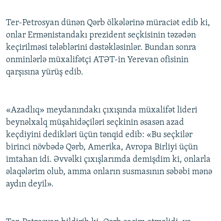
Ter-Petrosyan dünən Qərb ölkələrinə müraciət edib ki,
onlar Ermənistandakı prezident seçkisinin təzədən
keçirilməsi tələblərini dəstəkləsinlər. Bundan sonra
onminlərlə müxalifətçi ATƏT-in Yerevan ofisinin
qarşısına yürüş edib.
«Azadlıq» meydanındakı çıxışında müxalifət lideri
beynəlxalq müşahidəçiləri seçkinin əsasən azad
keçdiyini dedikləri üçün tənqid edib: «Bu seçkilər
birinci növbədə Qərb, Amerika, Avropa Birliyi üçün
imtahan idi. Əvvəlki çıxışlarımda demişdim ki, onlarla
əlaqələrim olub, amma onların susmasının səbəbi mənə
aydın deyil».