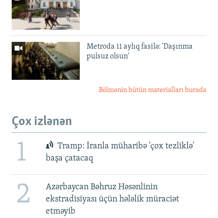
Metroda 11 aylıq fasilə: 'Daşınma
pulsuz olsun'
Bölmənin bütün materialları burada
Çox izlənən
1
Tramp: İranla müharibə 'çox tezliklə'
başa çatacaq
2
Azərbaycan Bəhruz Həsənlinin
ekstradisiyası üçün hələlik müraciət
etməyib