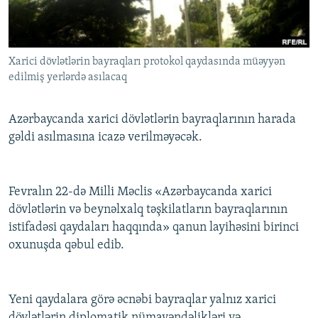
İNFOQRAFIKA
AZƏRBAYCAN ƏDƏBIYYATI KITABXANASI
MISSIYAMIZ
BIZI IZLƏ
KARIKATURA
İSLAM VƏ DEMOKRATIYA
PEŞƏ ETIKASI VƏ JURNALISTIKA STANDARTLARIMIZ
Xarici dövlətlərin bayraqları protokol qaydasında müəyyən
İZ - MƏDƏNIYYƏT PROQRAMI
MATERIALLARIMIZDAN ISTIFADƏ
edilmiş yerlərdə asılacaq
AZADLIQRADIOSU MOBIL TELEFONUNUZDA
RFE/RL-in bütün saytları
BIZIMLƏ ƏLAQƏ
Azərbaycanda xarici dövlətlərin bayraqlarının harada
gəldi asılmasına icazə verilməyəcək.
XƏBƏR BÜLLETENLƏRIMIZ
Fevralın 22-də Milli Məclis «Azərbaycanda xarici
dövlətlərin və beynəlxalq təşkilatların bayraqlarının
istifadəsi qaydaları haqqında» qanun layihəsini birinci
oxunuşda qəbul edib.
Yeni qaydalara görə əcnəbi bayraqlar yalnız xarici
dövlətlərin diplomatik nümayəndəlikləri və