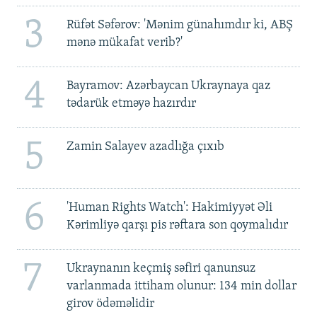
3
Rüfət Səfərov: 'Mənim günahımdır ki, ABŞ
mənə mükafat verib?'
4
Bayramov: Azərbaycan Ukraynaya qaz
tədarük etməyə hazırdır
5
Zamin Salayev azadlığa çıxıb
6
'Human Rights Watch': Hakimiyyət Əli
Kərimliyə qarşı pis rəftara son qoymalıdır
7
Ukraynanın keçmiş səfiri qanunsuz
varlanmada ittiham olunur: 134 min dollar
girov ödəməlidir