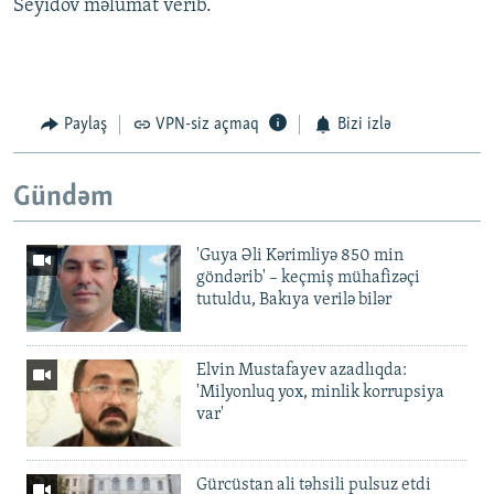
Seyidov məlumat verib.
Paylaş
VPN-siz açmaq
Bizi izlə
Gündəm
'Guya Əli Kərimliyə 850 min
göndərib' – keçmiş mühafizəçi
tutuldu, Bakıya verilə bilər
Elvin Mustafayev azadlıqda:
'Milyonluq yox, minlik korrupsiya
var'
Gürcüstan ali təhsili pulsuz etdi