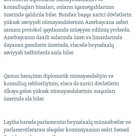
konsulluqları binaları, onların iqamətgahlarının
üzərində qaldırıla bilər. Bundan başqa xarici dövlətlərin
yüksək səviyyəli nümayəndələrinin Azərbaycana səfəri
zamanı protokol qaydasında müəyyən edilmiş yerlərdə,
Azərbaycanın daxili sularında üzən və limanlarında
dayanan gəmilərin üzərində, eləcədə beynəlxalq
səviyyəli tədbirlərdə asıla bilər.
Qanun həmçinin diplomatik nümayəndəliyin və
konsulluq rəhbərliyinin, eləcə də xarici dövlətlərin
ölkəyə gələn yüksək nümayəndələrinin maşınları
üzərində ola bilər.
Layihə barədə parlamentin beynəlxalq münasibətlər və
parlamentlərarası əlaqələr komissiyasının sədri Səməd