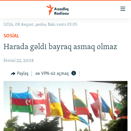
Keçid
linkləri
Əsas
2026, 08 Avqust, şənbə, Bakı vaxtı 03:05
məzmuna
GÜNDƏM
SOSIAL
qayıt
#İZAHLA
Əsas
Harada gəldi bayraq asmaq olmaz
KORRUPSIOMETR
naviqasiyaya
qayıt
Fevral 22, 2008
#ƏSLINDƏ
Axtarışa
FƏRQƏ BAX
Paylaş
VPN-siz açmaq
keç
QANUNI DOĞRU
ARAŞDIRMA
MULTIMEDIA
RADIO ARXIV
VIDEO
HAQQIMIZDA
FOTOQALEREYA
OXU ZALI