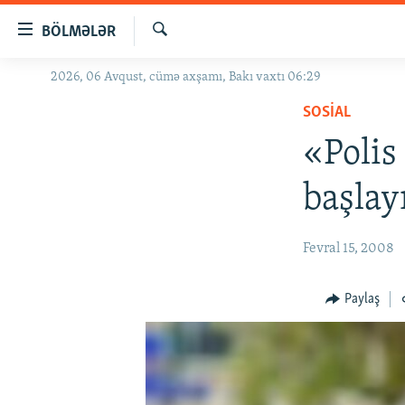
Keçid
BÖLMƏLƏR
linkləri
Axtar
Əsas
2026, 06 Avqust, cümə axşamı, Bakı vaxtı 06:29
GÜNDƏM
məzmuna
SOSIAL
#İZAHLA
qayıt
Əsas
«Polis
KORRUPSIOMETR
naviqasiyaya
#ƏSLINDƏ
qayıt
başlay
Axtarışa
FƏRQƏ BAX
keç
QANUNI DOĞRU
Fevral 15, 2008
ARAŞDIRMA
Paylaş
MULTIMEDIA
RADIO ARXIV
VIDEO
HAQQIMIZDA
FOTOQALEREYA
OXU ZALI