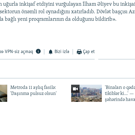
ın uğurla inkişaf etdiyini vurğulayan İlham Əliyev bu inkişa
l sektorun önəmli rol oynadığını xatırladıb. Dövlət başçısı 
fla bağlı yeni proqramlarının da olduğunu bildirib».
VPN-siz açmaq
Bizi izlə
Çap et
Metroda 11 aylıq fasilə:
'Binaları o qədə
'Daşınma pulsuz olsun'
tikiblər ki...' 
şəhərində hav