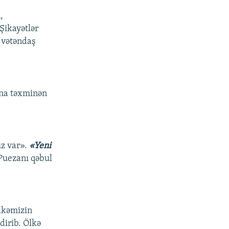
,
Şikayətlər
a vətəndaş
ına təxminən
ız var».
«Yeni
 Puezanı qəbul
ölkəmizin
dirib. Ölkə