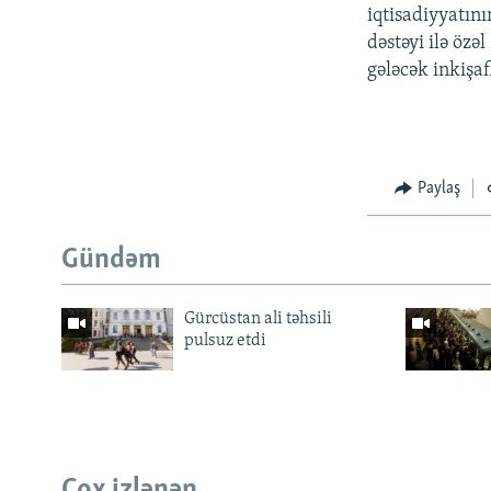
iqtisadiyyatın
dəstəyi ilə özə
gələcək inkişa
Paylaş
Gündəm
Gürcüstan ali təhsili
pulsuz etdi
Çox izlənən