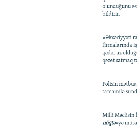
olunduğunu əsas
bildirir.
«Əksəriyyəti ra
firmalarında i
qədər az olduğu
qəzet satmaq tə
Polisin mətbua
tamamilə sırad
Milli Məclisin
nöqtə»
yə müsa