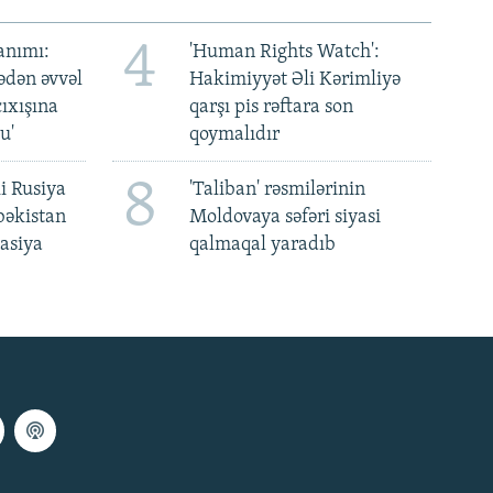
4
anımı:
'Human Rights Watch':
ədən əvvəl
Hakimiyyət Əli Kərimliyə
ıxışına
qarşı pis rəftara son
u'
qoymalıdır
8
i Rusiya
'Taliban' rəsmilərinin
bəkistan
Moldovaya səfəri siyasi
asiya
qalmaqal yaradıb