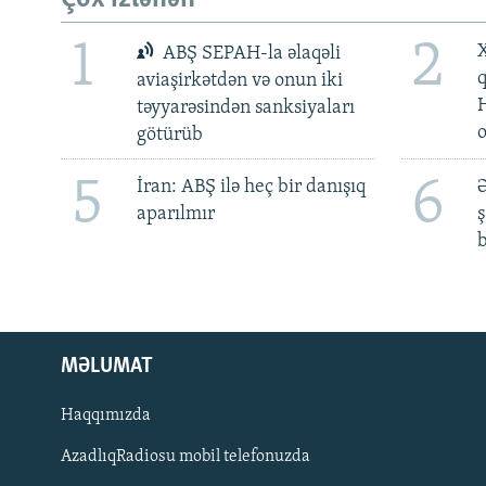
1
2
X
ABŞ SEPAH-la əlaqəli
aviaşirkətdən və onun iki
təyyarəsindən sanksiyaları
götürüb
5
6
İran: ABŞ ilə heç bir danışıq
Ə
aparılmır
ş
b
MƏLUMAT
Haqqımızda
AzadlıqRadiosu mobil telefonuzda