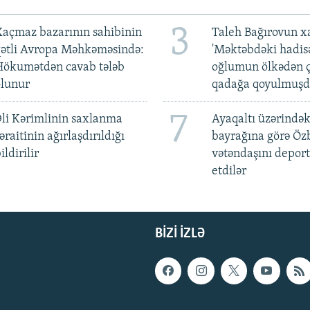
3
açmaz bazarının sahibinin
Taleh Bağırovun x
qətli Avropa Məhkəməsində:
'Məktəbdəki hadis
Hökumətdən cavab tələb
oğlumun ölkədən ç
olunur
qadağa qoyulmuşd
7
li Kərimlinin saxlanma
Ayaqaltı üzərindək
əraitinin ağırlaşdırıldığı
bayrağına görə Öz
ildirilir
vətəndaşını deport
etdilər
BIZI IZLƏ