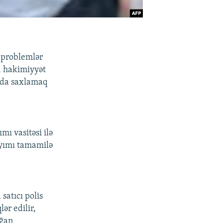
i problemlər
, hakimiyyət
ında saxlamaq
mı vasitəsi ilə
yayımı tamamilə
satıcı polis
ər edilir,
ağan