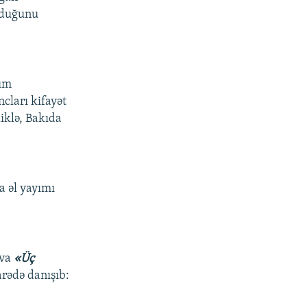
olduğunu
yım
cları kifayət
liklə, Bakıda
a əl yayımı
ova
«Üç
rədə danışıb: