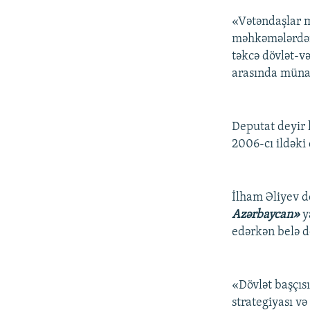
«Vətəndaşlar mü
məhkəmələrdən,
təkcə dövlət-v
arasında münasi
Deputat deyir 
2006-cı ildəki 
İlham Əliyev d
Azərbaycan»
y
edərkən belə d
«Dövlət başçıs
strategiyası v