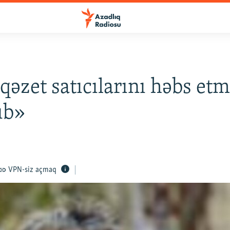
 qəzet satıcılarını həbs et
ıb»
VPN-siz açmaq