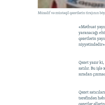
Müxalif və müstəqil qəzetlərin tirajının böyü
«Mətbuat yayım
yaranacağı eht
qəzetlərin yay
niyyətindədir»
Qəzet yazır ki,
satılır. Bu işl
sıradan çıxmaq
Qəzet satıcılar
tərəfindən həbs
qəzetlər əlləri