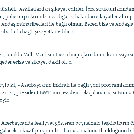
xtəlif təşkilatlardan şikayət edirlər. İcra strukturlarından
 polis orqanlarından və digər sahələrdən şikayətlər alırıq. 
ətəndaş münasibətləri ilə bağlı olmur. Bəzən bizə vətəndaşl
bətlərlə bağlı şikayətlər edilir».
ki, bu ildə Milli Məclisin İnsan hüquqları daimi komissiyas
qədər ərizə və şikayət daxil olub.
eyib ki, «Azərbaycanın inkişafı ilə bağlı yeni proqramlarım
azır ki, prezident BMT-nin rezident-əlaqələndiricisi Bruno
eyib.
ı Azərbaycanda fəaliyyət göstərən beynəlxalq təşkilatların 
ə gələcək inkişaf proqramları barədə məlumatlı olduğunu bil