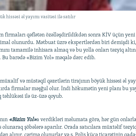
k hissəsi əl yayımı vasitəsi ilə satılır
 firmaları qəflətən özəlləşdirildikdən sonra KİV üçün yen
imal olunurdu. Mətbuat üzrə ekspertlərdən biri demişdi ki
ımını tamamilə inhisara almaq və bu yolla onları təzyiq alt
. Bu barədə «Bizim Yol» məqalə dərc edib.
 müxalif və müstəqil qəzetlərin tirajının böyük hissəsi əl yayı
ə xırda firmalar məşğul olur. İndi hökumətin yeni planı bu 
 təhlükəsi ilə üz-üzə qoyub.
ının
«Bizim Yol»
a verdikləri məlumata görə, hər gün onlarla 
 olunaraq şöbələrə aparılır. Orada satıcılara müxtəlif təzyiql
ndən alınır, cərimə olunurlar və s. Polis küçə ticarətinin qad