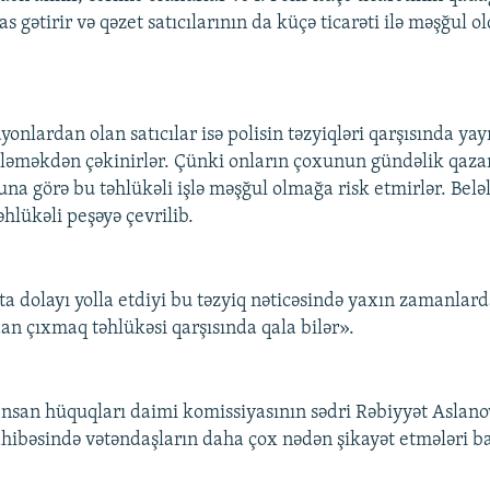
 gətirir və qəzet satıcılarının da küçə ticarəti ilə məşğul 
yonlardan olan satıcılar isə polisin təzyiqləri qarşısında ya
şləməkdən çəkinirlər. Çünki onların çoxunun gündəlik qazan
na görə bu təhlükəli işlə məşğul olmağa risk etmirlər. Belə
hlükəli peşəyə çevrilib.
ta dolayı yolla etdiyi bu təzyiq nəticəsində yaxın zamanlard
an çıxmaq təhlükəsi qarşısında qala bilər».
 İnsan hüquqları daimi komissiyasının sədri Rəbiyyət Aslan
hibəsində vətəndaşların daha çox nədən şikayət etmələri ba