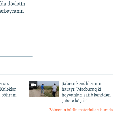
fda dövlətin
Azərbaycanın
r sıx
Şabran kəndlilərinin
— Küləklər
harayı: 'Məcburuq ki,
a böhranı
heyvanları satıb kənddən
şəhərə köçək'
Bölmənin bütün materialları burada