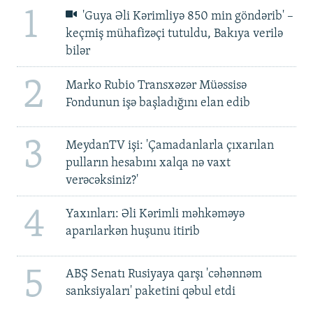
1
'Guya Əli Kərimliyə 850 min göndərib' –
keçmiş mühafizəçi tutuldu, Bakıya verilə
bilər
2
Marko Rubio Transxəzər Müəssisə
Fondunun işə başladığını elan edib
3
MeydanTV işi: 'Çamadanlarla çıxarılan
pulların hesabını xalqa nə vaxt
verəcəksiniz?'
4
Yaxınları: Əli Kərimli məhkəməyə
aparılarkən huşunu itirib
5
ABŞ Senatı Rusiyaya qarşı 'cəhənnəm
sanksiyaları' paketini qəbul etdi