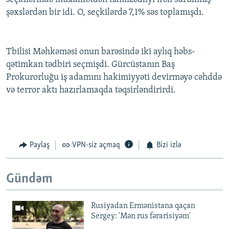
şəxslərdən bir idi. O, seçkilərdə 7,1% səs toplamışdı.
Tbilisi Məhkəməsi onun barəsində iki aylıq həbs-
qətimkan tədbiri seçmişdi. Gürcüstanın Baş
Prokurorluğu iş adamını hakimiyyəti devirməyə cəhddə
və terror aktı hazırlamaqda təqsirləndirirdi.
Paylaş
VPN-siz açmaq
Bizi izlə
Gündəm
Rusiyadan Ermənistana qaçan
Sergey: 'Mən rus fərarisiyəm'