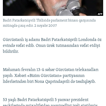
İNFOQRAFIKA
AZƏRBAYCAN ƏDƏBIYYATI KITABXANASI
MISSIYAMIZ
BIZI IZLƏ
KARIKATURA
İSLAM VƏ DEMOKRATIYA
PEŞƏ ETIKASI VƏ JURNALISTIKA STANDARTLARIMIZ
Badri Patarkatsişvili Tbilisidə parlament binası qarşısında
İZ - MƏDƏNIYYƏT PROQRAMI
MATERIALLARIMIZDAN ISTIFADƏ
mitinqdə çıxış edir. 2 noyabr 2007
AZADLIQRADIOSU MOBIL TELEFONUNUZDA
RFE/RL-in bütün saytları
BIZIMLƏ ƏLAQƏ
Gürcüstanlı iş adamı Badri Patarkatsişvili Londonda öz
evində vəfat edib. Onun ürək tutmasından vəfat etdiyi
XƏBƏR BÜLLETENLƏRIMIZ
bildirilir.
Məlumatı fevralın 13-ü səhər Gürcüstan telekanalları
yayıb. Xəbəri «Bizim Gürcüstan» partiyasının
liderlərindən biri Nona Qaprindaşvili də təsdiqləyib.
53 yaşlı Badri Patarkatsişvili 5 yanvar prezident
seçkilərində müxalifətdən namizədliyi irəli sürülmüş