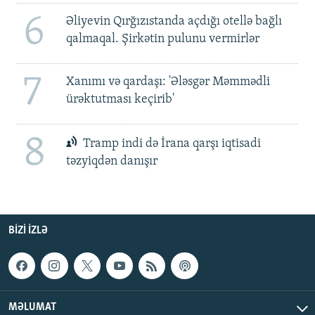
6
Əliyevin Qırğızıstanda açdığı otellə bağlı
qalmaqal. Şirkətin pulunu vermirlər
7
Xanımı və qardaşı: 'Ələsgər Məmmədli
ürəktutması keçirib'
8
Tramp indi də İrana qarşı iqtisadi
təzyiqdən danışır
BIZI IZLƏ
MƏLUMAT