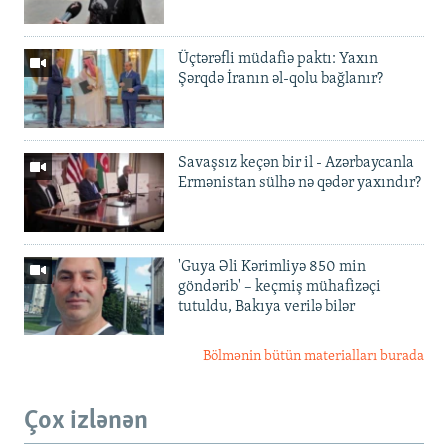
Üçtərəfli müdafiə paktı: Yaxın
Şərqdə İranın əl-qolu bağlanır?
Savaşsız keçən bir il - Azərbaycanla
Ermənistan sülhə nə qədər yaxındır?
'Guya Əli Kərimliyə 850 min
göndərib' – keçmiş mühafizəçi
tutuldu, Bakıya verilə bilər
Bölmənin bütün materialları burada
Çox izlənən