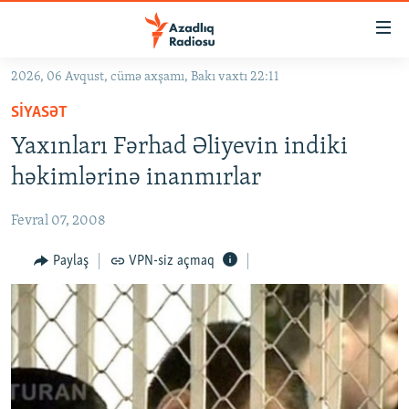
Keçid
linkləri
Əsas
2026, 06 Avqust, cümə axşamı, Bakı vaxtı 22:11
məzmuna
GÜNDƏM
SIYASƏT
qayıt
#İZAHLA
Əsas
Yaxınları Fərhad Əliyevin indiki
KORRUPSIOMETR
naviqasiyaya
həkimlərinə inanmırlar
qayıt
#ƏSLINDƏ
Axtarışa
Fevral 07, 2008
FƏRQƏ BAX
keç
QANUNI DOĞRU
Paylaş
VPN-siz açmaq
ARAŞDIRMA
MULTIMEDIA
RADIO ARXIV
VIDEO
HAQQIMIZDA
FOTOQALEREYA
OXU ZALI