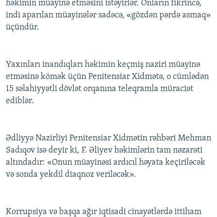
həkimin müayinə etməsini istəyirlər. Onların fikrincə,
indi aparılan müayinələr sadəcə, «gözdən pərdə asmaq»
üçündür.
Yaxınları inandıqları həkimin keçmiş naziri müayinə
etməsinə kömək üçün Penitensiar Xidmətə, o cümlədən
15 səlahiyyətli dövlət orqanına teleqramla müraciət
ediblər.
Ədliyyə Nazirliyi Penitensiar Xidmətin rəhbəri Mehman
Sadıqov isə deyir ki, F. Əliyev həkimlərin tam nəzarəti
altındadır: «Onun müayinəsi ardıcıl həyata keçiriləcək
və sonda yekdil diaqnoz veriləcək».
Korrupsiya və başqa ağır iqtisadi cinayətlərdə ittiham