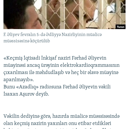
İNFOQRAFIKA
AZƏRBAYCAN ƏDƏBIYYATI KITABXANASI
MISSIYAMIZ
BIZI IZLƏ
KARIKATURA
İSLAM VƏ DEMOKRATIYA
PEŞƏ ETIKASI VƏ JURNALISTIKA STANDARTLARIMIZ
İZ - MƏDƏNIYYƏT PROQRAMI
MATERIALLARIMIZDAN ISTIFADƏ
F. Əliyev fevralın 5-də Ədliyyə Nazirliyinin müalicə
AZADLIQRADIOSU MOBIL TELEFONUNUZDA
RFE/RL-in bütün saytları
müəssisəsinə köçürülüb
BIZIMLƏ ƏLAQƏ
XƏBƏR BÜLLETENLƏRIMIZ
«Keçmiş İqtisadi İnkişaf naziri Fərhad Əliyevin
müayinəsi ancaq ürəyinin elektrokardioqrammasının
çıxarılması ilə məhdudlaşıb və heç bir əlavə müayinə
aparılmayıb».
Bunu «Azadlıq» radiosuna Fərhad Əliyevin vəkili
İsaxan Aşurov deyib.
Vəkilin dediyinə görə, hazırda müalicə müəssisəsində
olan keçmiş nazirin yaxınları onu etibar etdikləri