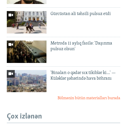
Gürcüstan ali təhsili pulsuz etdi
Metroda 11 aylıq fasilə: 'Daşınma
pulsuz olsun'
'Binaları o qədər sıx tikiblər ki...' —
Küləklər şəhərində hava böhranı
Bölmənin bütün materialları burada
Çox izlənən