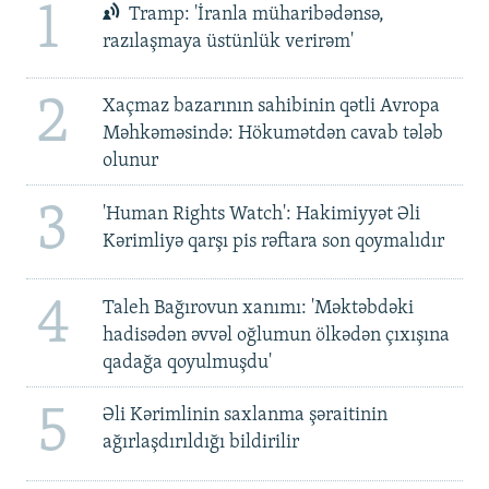
1
Tramp: 'İranla müharibədənsə,
razılaşmaya üstünlük verirəm'
2
Xaçmaz bazarının sahibinin qətli Avropa
Məhkəməsində: Hökumətdən cavab tələb
olunur
3
'Human Rights Watch': Hakimiyyət Əli
Kərimliyə qarşı pis rəftara son qoymalıdır
4
Taleh Bağırovun xanımı: 'Məktəbdəki
hadisədən əvvəl oğlumun ölkədən çıxışına
qadağa qoyulmuşdu'
5
Əli Kərimlinin saxlanma şəraitinin
ağırlaşdırıldığı bildirilir