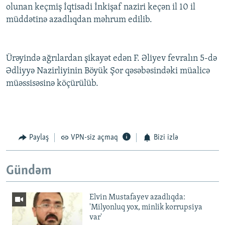
olunan keçmiş İqtisadi İnkişaf naziri keçən il 10 il
müddətinə azadlıqdan məhrum edilib.
Ürəyində ağrılardan şikayət edən F. Əliyev fevralın 5-də
Ədliyyə Nazirliyinin Böyük Şor qəsəbəsindəki müalicə
müəssisəsinə köçürülüb.
Paylaş
VPN-siz açmaq
Bizi izlə
Gündəm
Elvin Mustafayev azadlıqda:
'Milyonluq yox, minlik korrupsiya
var'