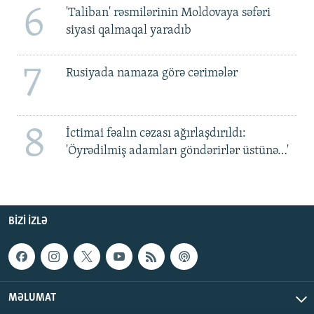
6
'Taliban' rəsmilərinin Moldovaya səfəri
siyasi qalmaqal yaradıb
7
Rusiyada namaza görə cərimələr
8
İctimai fəalın cəzası ağırlaşdırıldı:
'Öyrədilmiş adamları göndərirlər üstünə…'
BIZI IZLƏ
MƏLUMAT