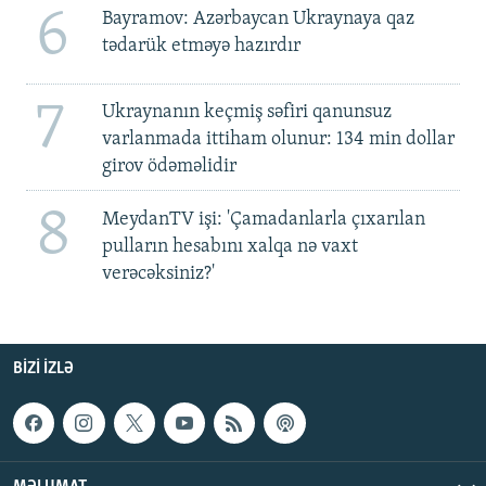
6
Bayramov: Azərbaycan Ukraynaya qaz
tədarük etməyə hazırdır
7
Ukraynanın keçmiş səfiri qanunsuz
varlanmada ittiham olunur: 134 min dollar
girov ödəməlidir
8
MeydanTV işi: 'Çamadanlarla çıxarılan
pulların hesabını xalqa nə vaxt
verəcəksiniz?'
BIZI IZLƏ