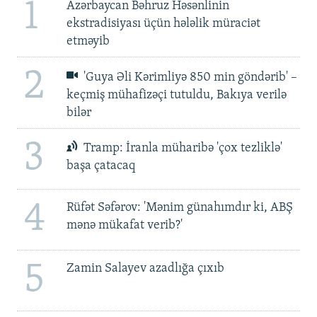
1
Azərbaycan Bəhruz Həsənlinin
ekstradisiyası üçün hələlik müraciət
etməyib
2
'Guya Əli Kərimliyə 850 min göndərib' –
keçmiş mühafizəçi tutuldu, Bakıya verilə
bilər
3
Tramp: İranla müharibə 'çox tezliklə'
başa çatacaq
4
Rüfət Səfərov: 'Mənim günahımdır ki, ABŞ
mənə mükafat verib?'
5
Zamin Salayev azadlığa çıxıb