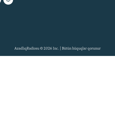
AzadlıqRadiosu © 2026 Inc. | Bütün hüquqlar qorunur