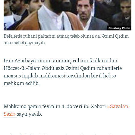
İNFOQRAFIKA
AZƏRBAYCAN ƏDƏBIYYATI KITABXANASI
MISSIYAMIZ
BIZI IZLƏ
KARIKATURA
İSLAM VƏ DEMOKRATIYA
PEŞƏ ETIKASI VƏ JURNALISTIKA STANDARTLARIMIZ
İZ - MƏDƏNIYYƏT PROQRAMI
MATERIALLARIMIZDAN ISTIFADƏ
Dəfələrdə ruhani paltarını atmaq tələb olunsa da, Əzimi Qədim
AZADLIQRADIOSU MOBIL TELEFONUNUZDA
RFE/RL-in bütün saytları
ona məhəl qoymayıb
BIZIMLƏ ƏLAQƏ
XƏBƏR BÜLLETENLƏRIMIZ
İran Azərbaycanının tanınmış ruhani fəallarından
Höccət-ül-İslam Əbdüləziz Əzimi Qədim ruhanilərlə
məxsus inqilab məhkəməsi tərəfindən bir il həbsə
məhkum edilib.
Məhkəmə qərarı fevralın 4-də verilib. Xəbəri
«Savalan
Səsi»
saytı yayıb.