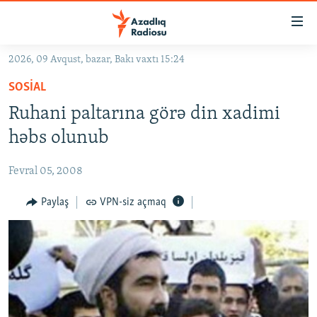
Keçid
linkləri
Əsas
2026, 09 Avqust, bazar, Bakı vaxtı 15:24
məzmuna
GÜNDƏM
SOSIAL
qayıt
#İZAHLA
Əsas
Ruhani paltarına görə din xadimi
KORRUPSIOMETR
naviqasiyaya
həbs olunub
qayıt
#ƏSLINDƏ
Axtarışa
Fevral 05, 2008
FƏRQƏ BAX
keç
QANUNI DOĞRU
Paylaş
VPN-siz açmaq
ARAŞDIRMA
MULTIMEDIA
RADIO ARXIV
VIDEO
HAQQIMIZDA
FOTOQALEREYA
OXU ZALI