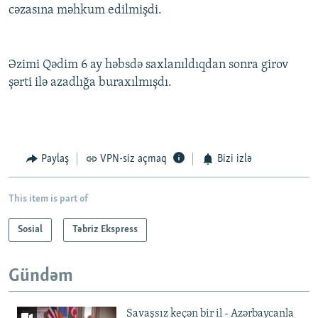
cəzasına məhkum edilmişdi.
Əzimi Qədim 6 ay həbsdə saxlanıldıqdan sonra girov
şərti ilə azadlığa buraxılmışdı.
Paylaş
VPN-siz açmaq
Bizi izlə
This item is part of
Sosial
Təbriz Ekspress
Gündəm
Savaşsız keçən bir il - Azərbaycanla