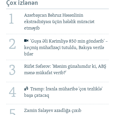
Çox izlənən
1
Azərbaycan Bəhruz Həsənlinin
ekstradisiyası üçün hələlik müraciət
etməyib
2
'Guya Əli Kərimliyə 850 min göndərib' –
keçmiş mühafizəçi tutuldu, Bakıya verilə
bilər
3
Rüfət Səfərov: 'Mənim günahımdır ki, ABŞ
mənə mükafat verib?'
4
Tramp: İranla müharibə 'çox tezliklə'
başa çatacaq
5
Zamin Salayev azadlığa çıxıb