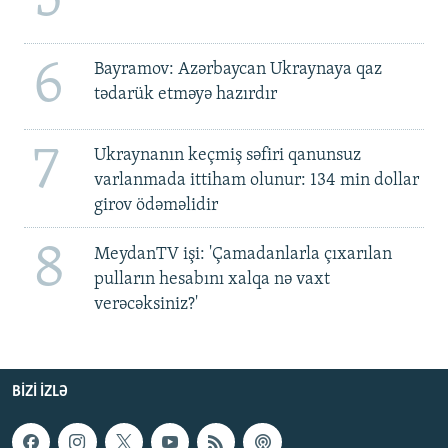
6
Bayramov: Azərbaycan Ukraynaya qaz
tədarük etməyə hazırdır
7
Ukraynanın keçmiş səfiri qanunsuz
varlanmada ittiham olunur: 134 min dollar
girov ödəməlidir
8
MeydanTV işi: 'Çamadanlarla çıxarılan
pulların hesabını xalqa nə vaxt
verəcəksiniz?'
BIZI IZLƏ