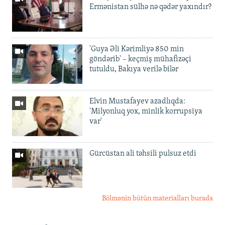
Ermənistan sülhə nə qədər yaxındır?
'Guya Əli Kərimliyə 850 min
göndərib' – keçmiş mühafizəçi
tutuldu, Bakıya verilə bilər
Elvin Mustafayev azadlıqda:
'Milyonluq yox, minlik korrupsiya
var'
Gürcüstan ali təhsili pulsuz etdi
Bölmənin bütün materialları burada