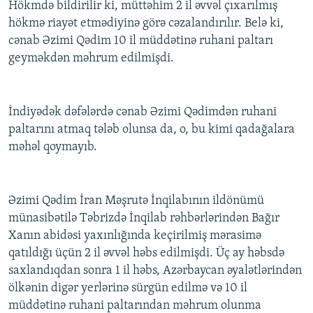
Hökmdə bildirilir ki, müttəhim 2 il əvvəl çıxarılmış
hökmə riayət etmədiyinə görə cəzalandırılır. Belə ki,
cənab Əzimi Qədim 10 il müddətinə ruhani paltarı
geyməkdən məhrum edilmişdi.
İndiyədək dəfələrdə cənab Əzimi Qədimdən ruhani
paltarını atmaq tələb olunsa da, o, bu kimi qadağalara
məhəl qoymayıb.
Əzimi Qədim İran Məşrutə İnqilabının ildönümü
münasibətilə Təbrizdə İnqilab rəhbərlərindən Bağır
Xanın abidəsi yaxınlığında keçirilmiş mərasimə
qatıldığı üçün 2 il əvvəl həbs edilmişdi. Üç ay həbsdə
saxlandıqdan sonra 1 il həbs, Azərbaycan əyalətlərindən
ölkənin digər yerlərinə sürgün edilmə və 10 il
müddətinə ruhani paltarından məhrum olunma