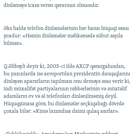
dinləməyə icazə verən qərarının olmasıdır.
Əks halda telefon dinləmələrinin hər hansı hüquqi əsası
yoxdur: «Həmin dinləmələr məhkəmədə sübut sayıla
bilməz».
Q.Əlibəyli deyir ki, 2005-ci ildə AXCP qərargahından,
bu yaxınlarda isə aeroportdan prezidentin danışıqlarını
dinləyən aparatların tapılması onu deməyə əsas verir ki,
indi müxalifət partiyalarının rəhbərlərinin və müxtəlif
adamların ev və əl telefonları dinlənilməmiş deyil.
Hüquqşünasa görə, bu dinləmələr seçkiqabağı dövrdə
çoxala bilər: «Kimə lazımdısa daimi qulaq asırlar».