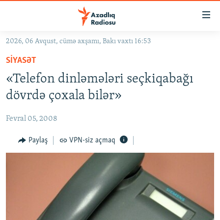
Keçid
linkləri
Əsas
2026, 06 Avqust, cümə axşamı, Bakı vaxtı 16:53
məzmuna
GÜNDƏM
SIYASƏT
qayıt
#İZAHLA
Əsas
«Telefon dinləmələri seçkiqabağı
KORRUPSIOMETR
naviqasiyaya
dövrdə çoxala bilər»
qayıt
#ƏSLINDƏ
Axtarışa
Fevral 05, 2008
FƏRQƏ BAX
keç
QANUNI DOĞRU
Paylaş
VPN-siz açmaq
ARAŞDIRMA
MULTIMEDIA
RADIO ARXIV
VIDEO
HAQQIMIZDA
FOTOQALEREYA
OXU ZALI