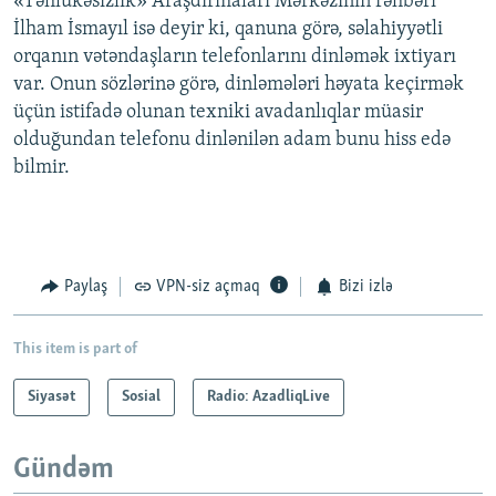
«Təhlükəsizlik» Araşdırmaları Mərkəzinin rəhbəri
İlham İsmayıl isə deyir ki, qanuna görə, səlahiyyətli
orqanın vətəndaşların telefonlarını dinləmək ixtiyarı
var. Onun sözlərinə görə, dinləmələri həyata keçirmək
üçün istifadə olunan texniki avadanlıqlar müasir
olduğundan telefonu dinlənilən adam bunu hiss edə
bilmir.
Paylaş
VPN-siz açmaq
Bizi izlə
This item is part of
Siyasət
Sosial
Radio: AzadliqLive
Gündəm