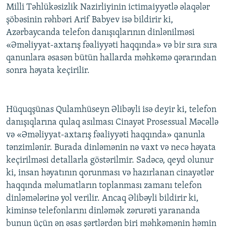
Milli Təhlükəsizlik Nazirliyinin ictimaiyyətlə əlaqələr
şöbəsinin rəhbəri Arif Babyev isə bildirir ki,
Azərbaycanda telefon danışıqlarının dinlənilməsi
«Əməliyyat-axtarış fəaliyyəti haqqında» və bir sıra sıra
qanunlara əsasən bütün hallarda məhkəmə qərarından
sonra həyata keçirilir.
Hüquqşünas Qulamhüseyn Əlibəyli isə deyir ki, telefon
danışıqlarına qulaq asılması Cinayət Prosessual Məcəllə
və «Əməliyyat-axtarış fəaliyyəti haqqında» qanunla
tənzimlənir. Burada dinləmənin nə vaxt və necə həyata
keçirilməsi detallarla göstərilmir. Sadəcə, qeyd olunur
ki, insan həyatının qorunması və hazırlanan cinayətlər
haqqında məlumatların toplanması zamanı telefon
dinləmələrinə yol verilir. Ancaq Əlibəyli bildirir ki,
kiminsə telefonlarını dinləmək zərurəti yarananda
bunun üçün ən əsas şərtlərdən biri məhkəmənin həmin