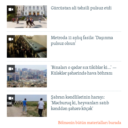
Gürcüstan ali təhsili pulsuz etdi
Metroda 11 aylıq fasilə: 'Daşınma
pulsuz olsun'
'Binaları o qədər sıx tikiblər ki...' —
Küləklər şəhərində hava böhranı
Şabran kəndlilərinin harayı:
'Məcburuq ki, heyvanları satıb
kənddən şəhərə köçək'
Bölmənin bütün materialları burada