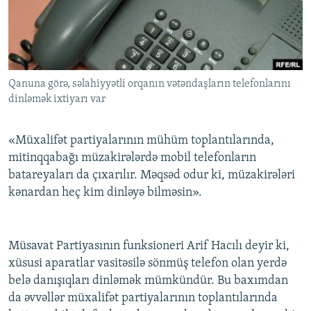
İNFOQRAFIKA
AZƏRBAYCAN ƏDƏBIYYATI KITABXANASI
MISSIYAMIZ
BIZI IZLƏ
KARIKATURA
İSLAM VƏ DEMOKRATIYA
PEŞƏ ETIKASI VƏ JURNALISTIKA STANDARTLARIMIZ
İZ - MƏDƏNIYYƏT PROQRAMI
MATERIALLARIMIZDAN ISTIFADƏ
Qanuna görə, səlahiyyətli orqanın vətəndaşların telefonlarını
AZADLIQRADIOSU MOBIL TELEFONUNUZDA
RFE/RL-in bütün saytları
dinləmək ixtiyarı var
BIZIMLƏ ƏLAQƏ
XƏBƏR BÜLLETENLƏRIMIZ
«Müxalifət partiyalarının mühüm toplantılarında,
mitinqqabağı müzakirələrdə mobil telefonların
batareyaları da çıxarılır. Məqsəd odur ki, müzakirələri
kənardan heç kim dinləyə bilməsin».
Müsavat Partiyasının funksioneri Arif Hacılı deyir ki,
xüsusi aparatlar vasitəsilə sönmüş telefon olan yerdə
belə danışıqları dinləmək mümkündür. Bu baxımdan
da əvvəllər müxalifət partiyalarının toplantılarında