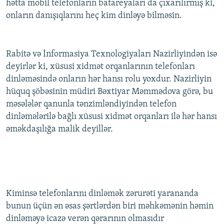
hətta mobil telefonların batareyaları da çıxarılırmış ki,
onların danışıqlarını heç kim dinləyə bilməsin.
Rabitə və İnformasiya Texnologiyaları Nazirliyindən isə
deyirlər ki, xüsusi xidmət orqanlarının telefonları
dinləməsində onların hər hansı rolu yoxdur. Nazirliyin
hüquq şöbəsinin müdiri Bəxtiyar Məmmədova görə, bu
məsələlər qanunla tənzimləndiyindən telefon
dinləmələrilə bağlı xüsusi xidmət orqanları ilə hər hansı
əməkdaşılığa malik deyillər.
Kiminsə telefonlarını dinləmək zərurəti yarananda
bunun üçün ən əsas şərtlərdən biri məhkəmənin həmin
dinləməyə icazə verən qərarının olmasıdır