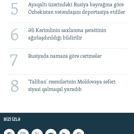
5
Ayaqaltı üzərindəki Rusiya bayrağına görə
Özbəkistan vətəndaşını deportasiya etdilər
6
Əli Kərimlinin saxlanma şəraitinin
ağırlaşdırıldığı bildirilir
7
Rusiyada namaza görə cərimələr
8
'Taliban' rəsmilərinin Moldovaya səfəri
siyasi qalmaqal yaradıb
BIZI IZLƏ