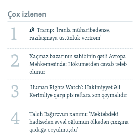
Çox izlənən
1
Tramp: 'İranla müharibədənsə,
razılaşmaya üstünlük verirəm'
2
Xaçmaz bazarının sahibinin qətli Avropa
Məhkəməsində: Hökumətdən cavab tələb
olunur
3
'Human Rights Watch': Hakimiyyət Əli
Kərimliyə qarşı pis rəftara son qoymalıdır
4
Taleh Bağırovun xanımı: 'Məktəbdəki
hadisədən əvvəl oğlumun ölkədən çıxışına
qadağa qoyulmuşdu'