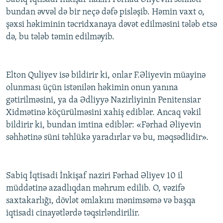
bundan əvvəl də bir neçə dəfə pisləşib. Həmin vaxt o,
şəxsi həkiminin təcridxanaya dəvət edilməsini tələb etsə
də, bu tələb təmin edilməyib.
Elton Quliyev isə bildirir ki, onlar F.Əliyevin müayinə
olunması üçün istənilən həkimin onun yanına
gətirilməsini, ya da Ədliyyə Nazirliyinin Penitensiar
Xidmətinə köçürülməsini xahiş ediblər. Ancaq vəkil
bildirir ki, bundan imtina ediblər: «Fərhad Əliyevin
səhhətinə süni təhlükə yaradırlar və bu, məqsədlidir».
Sabiq İqtisadi İnkişaf naziri Fərhad Əliyev 10 il
müddətinə azadlıqdan məhrum edilib. O, vəzifə
saxtakarlığı, dövlət əmlakını mənimsəmə və başqa
iqtisadi cinayətlərdə təqsirləndirilir.