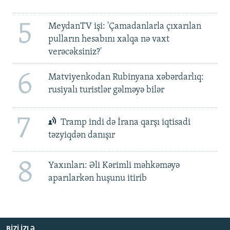
5
MeydanTV işi: 'Çamadanlarla çıxarılan
pulların hesabını xalqa nə vaxt
verəcəksiniz?'
6
Matviyenkodan Rubinyana xəbərdarlıq:
rusiyalı turistlər gəlməyə bilər
7
Tramp indi də İrana qarşı iqtisadi
təzyiqdən danışır
8
Yaxınları: Əli Kərimli məhkəməyə
aparılarkən huşunu itirib
BIZI IZLƏ