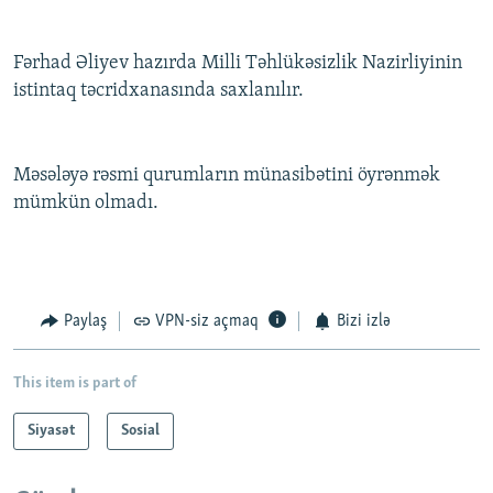
Fərhad Əliyev hazırda Milli Təhlükəsizlik Nazirliyinin
istintaq təcridxanasında saxlanılır.
Məsələyə rəsmi qurumların münasibətini öyrənmək
mümkün olmadı.
Paylaş
VPN-siz açmaq
Bizi izlə
This item is part of
Siyasət
Sosial