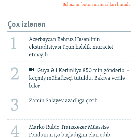
Bölmənin bütün materialları burada
Çox izlənən
1
Azərbaycan Bəhruz Həsənlinin
ekstradisiyası üçün hələlik müraciət
etməyib
2
'Guya Əli Kərimliyə 850 min göndərib' –
keçmiş mühafizəçi tutuldu, Bakıya verilə
bilər
3
Zamin Salayev azadlığa çıxıb
4
Marko Rubio Transxəzər Müəssisə
Fondunun işə başladığını elan edib