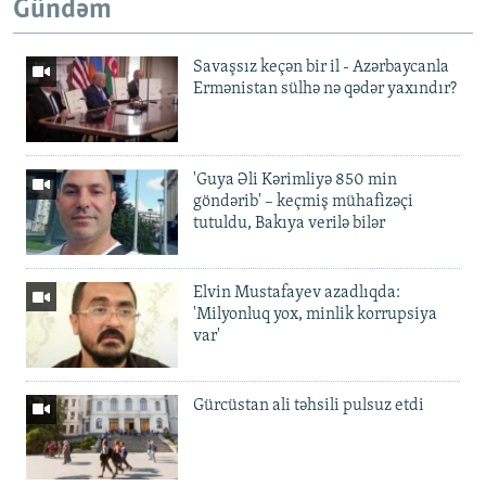
Gündəm
Savaşsız keçən bir il - Azərbaycanla
Ermənistan sülhə nə qədər yaxındır?
'Guya Əli Kərimliyə 850 min
göndərib' – keçmiş mühafizəçi
tutuldu, Bakıya verilə bilər
Elvin Mustafayev azadlıqda:
'Milyonluq yox, minlik korrupsiya
var'
Gürcüstan ali təhsili pulsuz etdi