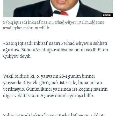
İNFOQRAFIKA
AZƏRBAYCAN ƏDƏBIYYATI KITABXANASI
MISSIYAMIZ
BIZI IZLƏ
KARIKATURA
İSLAM VƏ DEMOKRATIYA
PEŞƏ ETIKASI VƏ JURNALISTIKA STANDARTLARIMIZ
Sabiq İqtisadi İnkişaf naziri Fərhad Əliyev 10 il müddətinə
İZ - MƏDƏNIYYƏT PROQRAMI
MATERIALLARIMIZDAN ISTIFADƏ
azadlıqdan məhrum edilib
AZADLIQRADIOSU MOBIL TELEFONUNUZDA
RFE/RL-in bütün saytları
BIZIMLƏ ƏLAQƏ
«Sabiq İqtisadi İnkişaf naziri Fərhad Əliyevin səhhəti
ağırdır». Bunu «Azadlıq» radiosuna onun vəkili Elton
XƏBƏR BÜLLETENLƏRIMIZ
Quliyev deyib.
Vəkil bildirib ki, o, yanvarın 25-i günün birinci
yarısında Əliyevlə görüşmək istəsə də, buna imkan
verilməyib. Günün ikinci yarısında isə keçmiş nazirin
digər vəkili İsaxan Aşurov onunla görüşə bilib.
Sabiq İqtisadi İnkişaf naziri Fərhad Əliyevin səhhəti