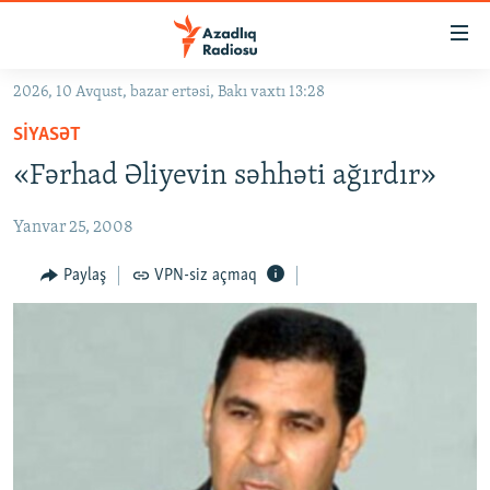
Keçid
linkləri
Əsas
2026, 10 Avqust, bazar ertəsi, Bakı vaxtı 13:28
məzmuna
GÜNDƏM
SIYASƏT
qayıt
#İZAHLA
Əsas
«Fərhad Əliyevin səhhəti ağırdır»
KORRUPSIOMETR
naviqasiyaya
qayıt
Yanvar 25, 2008
#ƏSLINDƏ
Axtarışa
FƏRQƏ BAX
Paylaş
VPN-siz açmaq
keç
QANUNI DOĞRU
ARAŞDIRMA
MULTIMEDIA
RADIO ARXIV
VIDEO
HAQQIMIZDA
FOTOQALEREYA
OXU ZALI