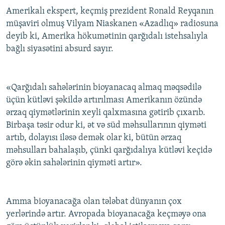
Amerikalı ekspert, keçmiş prezident Ronald Reyqanın
müşaviri olmuş Vilyam Niaskanen «Azadlıq» radiosuna
deyib ki, Amerika hökumətinin qarğıdalı istehsalıyla
bağlı siyasətini absurd sayır.
«Qarğıdalı sahələrinin bioyanacaq almaq məqsədilə
üçün kütləvi şəkildə artırılması Amerikanın özündə
ərzaq qiymətlərinin xeyli qalxmasına gətirib çıxarıb.
Birbaşa təsir odur ki, ət və süd məhsullarının qiyməti
artıb, dolayısı iləsə demək olar ki, bütün ərzaq
məhsulları bahalaşıb, çünki qarğıdalıya kütləvi keçidə
görə əkin sahələrinin qiyməti artır».
Amma bioyanacağa olan tələbat dünyanın çox
yerlərində artır. Avropada bioyanacağa keçməyə ona