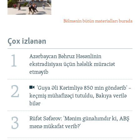
Bölmənin bütün materialları burada
Çox izlənən
1
Azərbaycan Bəhruz Həsənlinin
ekstradisiyası üçün hələlik müraciət
etməyib
2
'Guya Əli Kərimliyə 850 min göndərib' –
keçmiş mühafizəçi tutuldu, Bakıya verilə
bilər
3
Rüfət Səfərov: 'Mənim günahımdır ki, ABŞ
mənə mükafat verib?'