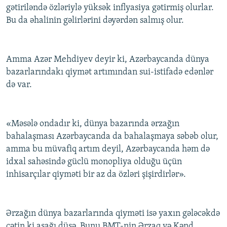
gətiriləndə özləriylə yüksək inflyasiya gətirmiş olurlar.
Bu da əhalinin gəlirlərini dəyərdən salmış olur.
Amma Azər Mehdiyev deyir ki, Azərbaycanda dünya
bazarlarındakı qiymət artımından sui-istifadə edənlər
də var.
«Məsələ ondadır ki, dünya bazarında ərzağın
bahalaşması Azərbaycanda da bahalaşmaya səbəb olur,
amma bu müvafiq artım deyil, Azərbaycanda həm də
idxal sahəsində güclü monopliya olduğu üçün
inhisarçılar qiyməti bir az da özləri şişirdirlər».
Ərzağın dünya bazarlarında qiyməti isə yaxın gələcəkdə
çətin ki aşağı düşə. Bunu BMT-nin Ərzaq və Kənd