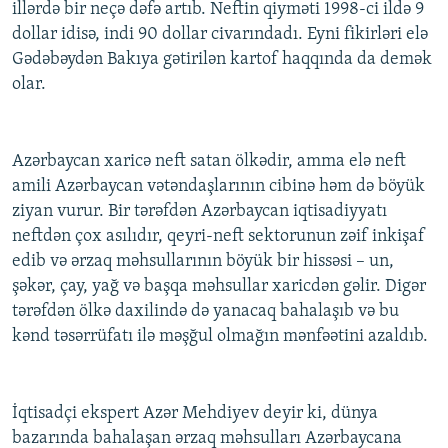
illərdə bir neçə dəfə artıb. Neftin qiyməti 1998-ci ildə 9
dollar idisə, indi 90 dollar civarındadı. Eyni fikirləri elə
Gədəbəydən Bakıya gətirilən kartof haqqında da demək
olar.
Azərbaycan xaricə neft satan ölkədir, amma elə neft
amili Azərbaycan vətəndaşlarının cibinə həm də böyük
ziyan vurur. Bir tərəfdən Azərbaycan iqtisadiyyatı
neftdən çox asılıdır, qeyri-neft sektorunun zəif inkişaf
edib və ərzaq məhsullarının böyük bir hissəsi – un,
şəkər, çay, yağ və başqa məhsullar xaricdən gəlir. Digər
tərəfdən ölkə daxilində də yanacaq bahalaşıb və bu
kənd təsərrüfatı ilə məşğul olmağın mənfəətini azaldıb.
İqtisadçi ekspert Azər Mehdiyev deyir ki, dünya
bazarında bahalaşan ərzaq məhsulları Azərbaycana