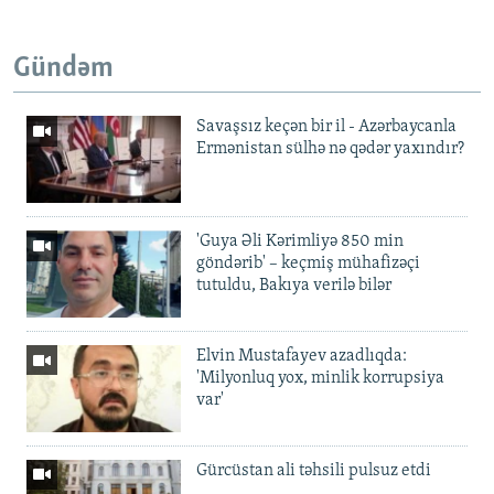
Gündəm
Savaşsız keçən bir il - Azərbaycanla
Ermənistan sülhə nə qədər yaxındır?
'Guya Əli Kərimliyə 850 min
göndərib' – keçmiş mühafizəçi
tutuldu, Bakıya verilə bilər
Elvin Mustafayev azadlıqda:
'Milyonluq yox, minlik korrupsiya
var'
Gürcüstan ali təhsili pulsuz etdi