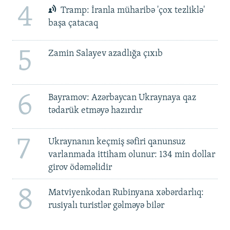
4
Tramp: İranla müharibə 'çox tezliklə'
başa çatacaq
5
Zamin Salayev azadlığa çıxıb
6
Bayramov: Azərbaycan Ukraynaya qaz
tədarük etməyə hazırdır
7
Ukraynanın keçmiş səfiri qanunsuz
varlanmada ittiham olunur: 134 min dollar
girov ödəməlidir
8
Matviyenkodan Rubinyana xəbərdarlıq:
rusiyalı turistlər gəlməyə bilər