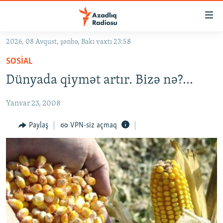
Keçid
linkləri
Əsas
2026, 08 Avqust, şənbə, Bakı vaxtı 23:58
məzmuna
GÜNDƏM
SOSIAL
qayıt
#İZAHLA
Əsas
Dünyada qiymət artır. Bizə nə?...
KORRUPSIOMETR
naviqasiyaya
qayıt
Yanvar 23, 2008
#ƏSLINDƏ
Axtarışa
FƏRQƏ BAX
Paylaş
VPN-siz açmaq
keç
QANUNI DOĞRU
ARAŞDIRMA
MULTIMEDIA
RADIO ARXIV
VIDEO
HAQQIMIZDA
FOTOQALEREYA
OXU ZALI