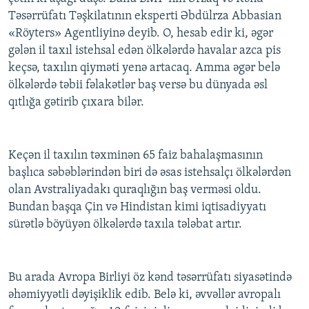
Təsərrüfatı Təşkilatının eksperti Əbdülrza Abbasian
«Röyters» Agentliyinə deyib. O, hesab edir ki, əgər
gələn il taxıl istehsal edən ölkələrdə havalar azca pis
keçsə, taxılın qiyməti yenə artacaq. Amma əgər belə
ölkələrdə təbii fəlakətlər baş versə bu dünyada əsl
qıtlığa gətirib çıxara bilər.
Keçən il taxılın təxminən 65 faiz bahalaşmasının
başlıca səbəblərindən biri də əsas istehsalçı ölkələrdən
olan Avstraliyadakı quraqlığın baş verməsi oldu.
Bundan başqa Çin və Hindistan kimi iqtisadiyyatı
sürətlə böyüyən ölkələrdə taxıla tələbat artır.
Bu arada Avropa Birliyi öz kənd təsərrüfatı siyasətində
əhəmiyyətli dəyişiklik edib. Belə ki, əvvəllər avropalı