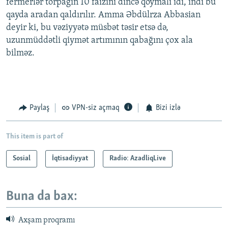
fermerlər torpağın 10 faizini dincə qoymalı idi, indi bu
qayda aradan qaldırılır. Amma Əbdülrza Abbasian
deyir ki, bu vəziyyətə müsbət təsir etsə də,
uzunmüddətli qiymət artımının qabağını çox ala
bilməz.
Paylaş
VPN-siz açmaq
Bizi izlə
This item is part of
Sosial
İqtisadiyyat
Radio: AzadliqLive
Buna da bax:
Axşam proqramı