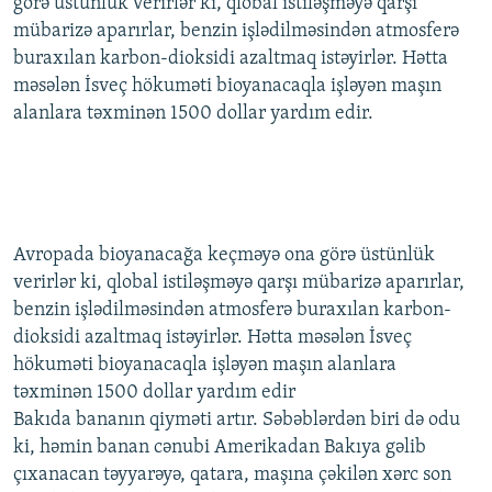
görə üstünlük verirlər ki, qlobal istiləşməyə qarşı
mübarizə aparırlar, benzin işlədilməsindən atmosferə
buraxılan karbon-dioksidi azaltmaq istəyirlər. Hətta
məsələn İsveç hökuməti bioyanacaqla işləyən maşın
alanlara təxminən 1500 dollar yardım edir.
Avropada bioyanacağa keçməyə ona görə üstünlük
verirlər ki, qlobal istiləşməyə qarşı mübarizə aparırlar,
benzin işlədilməsindən atmosferə buraxılan karbon-
dioksidi azaltmaq istəyirlər. Hətta məsələn İsveç
hökuməti bioyanacaqla işləyən maşın alanlara
təxminən 1500 dollar yardım edir
Bakıda bananın qiyməti artır. Səbəblərdən biri də odu
ki, həmin banan cənubi Amerikadan Bakıya gəlib
çıxanacan təyyarəyə, qatara, maşına çəkilən xərc son