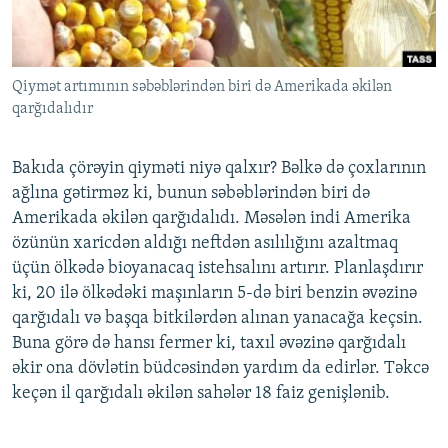
İNFOQRAFIKA
AZƏRBAYCAN ƏDƏBIYYATI KITABXANASI
MISSIYAMIZ
BIZI IZLƏ
KARIKATURA
İSLAM VƏ DEMOKRATIYA
PEŞƏ ETIKASI VƏ JURNALISTIKA STANDARTLARIMIZ
Qiymət artımının səbəblərindən biri də Amerikada əkilən
İZ - MƏDƏNIYYƏT PROQRAMI
MATERIALLARIMIZDAN ISTIFADƏ
qarğıdalıdır
AZADLIQRADIOSU MOBIL TELEFONUNUZDA
RFE/RL-in bütün saytları
BIZIMLƏ ƏLAQƏ
Bakıda çörəyin qiyməti niyə qalxır? Bəlkə də çoxlarının
ağlına gətirməz ki, bunun səbəblərindən biri də
XƏBƏR BÜLLETENLƏRIMIZ
Amerikada əkilən qarğıdalıdı. Məsələn indi Amerika
özünün xaricdən aldığı neftdən asılılığını azaltmaq
üçün ölkədə bioyanacaq istehsalını artırır. Planlaşdırır
ki, 20 ilə ölkədəki maşınların 5-də biri benzin əvəzinə
qarğıdalı və başqa bitkilərdən alınan yanacağa keçsin.
Buna görə də hansı fermer ki, taxıl əvəzinə qarğıdalı
əkir ona dövlətin büdcəsindən yardım da edirlər. Təkcə
keçən il qarğıdalı əkilən sahələr 18 faiz genişlənib.