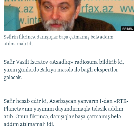
İNFOQRAFIKA
AZƏRBAYCAN ƏDƏBIYYATI KITABXANASI
MISSIYAMIZ
BIZI IZLƏ
KARIKATURA
İSLAM VƏ DEMOKRATIYA
PEŞƏ ETIKASI VƏ JURNALISTIKA STANDARTLARIMIZ
İZ - MƏDƏNIYYƏT PROQRAMI
MATERIALLARIMIZDAN ISTIFADƏ
Səfirin fikrincə, danışıqlar başa çatmamış belə addım
AZADLIQRADIOSU MOBIL TELEFONUNUZDA
RFE/RL-in bütün saytları
atılmamalı idi
BIZIMLƏ ƏLAQƏ
XƏBƏR BÜLLETENLƏRIMIZ
Səfir Vasili İstratov «Azadlıq» radiosuna bildirib ki,
yaxın günlərdə Bakıya məsələ ilə bağlı ekspertlər
gələcək.
Səfir hesab edir ki, Azərbaycan yanvarın 1-dən «RTR-
Planeta»nın yayımını dayandırmaqla tələsik addım
atıb. Onun fikrincə, danışıqlar başa çatmamış belə
addım atılmamalı idi.