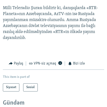
Milli Teleradio Şurası bildirir ki, danışıqlarda «RTR-
Planeta»nın Azərbaycanda, AzTV-nin isə Rusiyada
yayımlanması müzakirə olunurdu. Amma Rusiyada
Azərbaycanın dövlət televiziyasının yayımı ilə bağlı
razılıq əldə edilmədiyindən «RTR»in ölkədə yayımı
dayandırılıb.
Paylaş
VPN-siz açmaq
Bizi izlə
This item is part of
Siyasət
Sosial
Gündəm