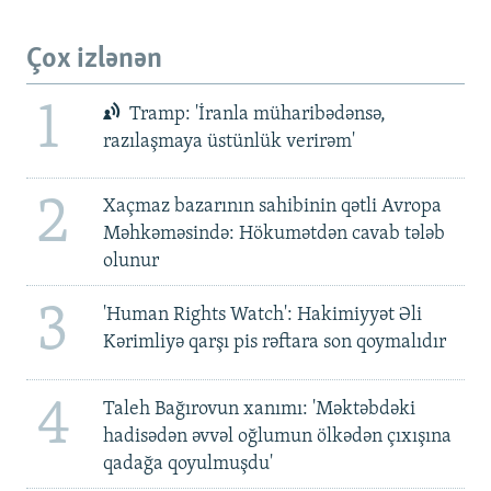
Çox izlənən
1
Tramp: 'İranla müharibədənsə,
razılaşmaya üstünlük verirəm'
2
Xaçmaz bazarının sahibinin qətli Avropa
Məhkəməsində: Hökumətdən cavab tələb
olunur
3
'Human Rights Watch': Hakimiyyət Əli
Kərimliyə qarşı pis rəftara son qoymalıdır
4
Taleh Bağırovun xanımı: 'Məktəbdəki
hadisədən əvvəl oğlumun ölkədən çıxışına
qadağa qoyulmuşdu'