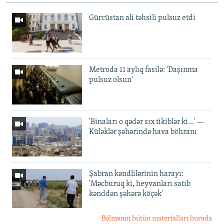
Gürcüstan ali təhsili pulsuz etdi
Metroda 11 aylıq fasilə: 'Daşınma
pulsuz olsun'
'Binaları o qədər sıx tikiblər ki...' —
Küləklər şəhərində hava böhranı
Şabran kəndlilərinin harayı:
'Məcburuq ki, heyvanları satıb
kənddən şəhərə köçək'
Bölmənin bütün materialları burada