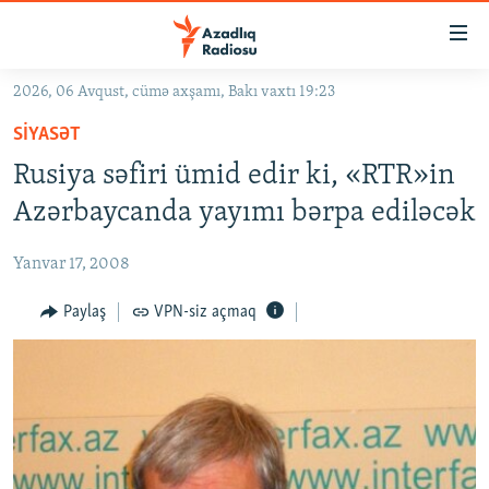
Keçid
linkləri
Əsas
2026, 06 Avqust, cümə axşamı, Bakı vaxtı 19:23
məzmuna
GÜNDƏM
SIYASƏT
qayıt
#İZAHLA
Əsas
Rusiya səfiri ümid edir ki, «RTR»in
KORRUPSIOMETR
naviqasiyaya
Azərbaycanda yayımı bərpa ediləcək
qayıt
#ƏSLINDƏ
Axtarışa
Yanvar 17, 2008
FƏRQƏ BAX
keç
QANUNI DOĞRU
Paylaş
VPN-siz açmaq
ARAŞDIRMA
MULTIMEDIA
RADIO ARXIV
VIDEO
HAQQIMIZDA
FOTOQALEREYA
OXU ZALI