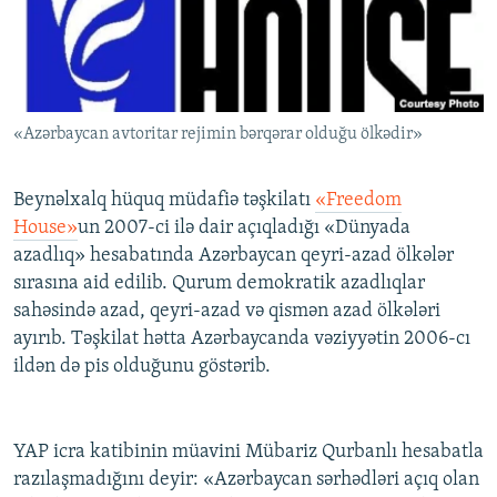
İNFOQRAFIKA
AZƏRBAYCAN ƏDƏBIYYATI KITABXANASI
MISSIYAMIZ
BIZI IZLƏ
KARIKATURA
İSLAM VƏ DEMOKRATIYA
PEŞƏ ETIKASI VƏ JURNALISTIKA STANDARTLARIMIZ
İZ - MƏDƏNIYYƏT PROQRAMI
MATERIALLARIMIZDAN ISTIFADƏ
«Azərbaycan avtoritar rejimin bərqərar olduğu ölkədir»
AZADLIQRADIOSU MOBIL TELEFONUNUZDA
RFE/RL-in bütün saytları
BIZIMLƏ ƏLAQƏ
Beynəlxalq hüquq müdafiə təşkilatı
«Freedom
XƏBƏR BÜLLETENLƏRIMIZ
House»
un 2007-ci ilə dair açıqladığı «Dünyada
azadlıq» hesabatında Azərbaycan qeyri-azad ölkələr
sırasına aid edilib. Qurum demokratik azadlıqlar
sahəsində azad, qeyri-azad və qismən azad ölkələri
ayırıb. Təşkilat hətta Azərbaycanda vəziyyətin 2006-cı
ildən də pis olduğunu göstərib.
YAP icra katibinin müavini Mübariz Qurbanlı hesabatla
razılaşmadığını deyir: «Azərbaycan sərhədləri açıq olan