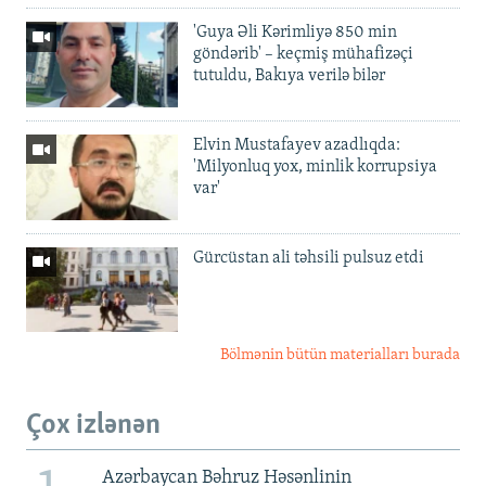
'Guya Əli Kərimliyə 850 min
göndərib' – keçmiş mühafizəçi
tutuldu, Bakıya verilə bilər
Elvin Mustafayev azadlıqda:
'Milyonluq yox, minlik korrupsiya
var'
Gürcüstan ali təhsili pulsuz etdi
Bölmənin bütün materialları burada
Çox izlənən
Azərbaycan Bəhruz Həsənlinin