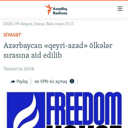
Keçid
linkləri
Əsas
2026, 09 Avqust, bazar, Bakı vaxtı 15:17
məzmuna
GÜNDƏM
SIYASƏT
qayıt
#İZAHLA
Əsas
Azərbaycan «qeyri-azad» ölkələr
KORRUPSIOMETR
naviqasiyaya
sırasına aid edilib
qayıt
#ƏSLINDƏ
Axtarışa
Yanvar 16, 2008
FƏRQƏ BAX
keç
QANUNI DOĞRU
Paylaş
VPN-siz açmaq
ARAŞDIRMA
MULTIMEDIA
RADIO ARXIV
VIDEO
HAQQIMIZDA
FOTOQALEREYA
OXU ZALI