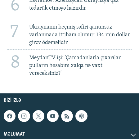
6
Bayramov: Azərbaycan Ukraynaya qaz
tədarük etməyə hazırdır
7
Ukraynanın keçmiş səfiri qanunsuz
varlanmada ittiham olunur: 134 min dollar
girov ödəməlidir
8
MeydanTV işi: 'Çamadanlarla çıxarılan
pulların hesabını xalqa nə vaxt
verəcəksiniz?'
BIZI IZLƏ
MƏLUMAT