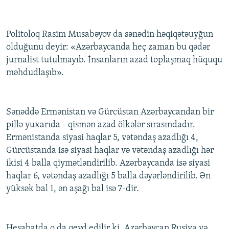
Politoloq Rasim Musabəyov da sənədin həqiqətəuyğun
olduğunu deyir: «Azərbaycanda heç zaman bu qədər
jurnalist tutulmayıb. İnsanların azad toplaşmaq hüququ
məhdudlaşıb».
Sənəddə Ermənistan və Gürcüstan Azərbaycandan bir
pillə yuxarıda - qismən azad ölkələr sırasındadır.
Ermənistanda siyasi haqlar 5, vətəndaş azadlığı 4,
Gürcüstanda isə siyasi haqlar və vətəndaş azadlığı hər
ikisi 4 balla qiymətləndirilib. Azərbaycanda isə siyasi
haqlar 6, vətəndaş azadlığı 5 balla dəyərləndirilib. Ən
yüksək bal 1, ən aşağı bal isə 7-dir.
Hesabatda o da qeyd edilir ki, Azərbaycan Rusiya və