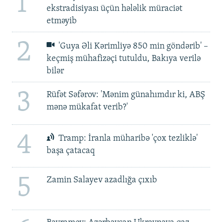
1
ekstradisiyası üçün hələlik müraciət
etməyib
2
'Guya Əli Kərimliyə 850 min göndərib' –
keçmiş mühafizəçi tutuldu, Bakıya verilə
bilər
3
Rüfət Səfərov: 'Mənim günahımdır ki, ABŞ
mənə mükafat verib?'
4
Tramp: İranla müharibə 'çox tezliklə'
başa çatacaq
5
Zamin Salayev azadlığa çıxıb