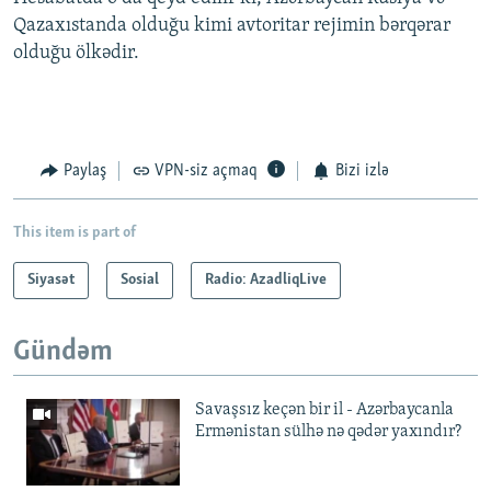
Qazaxıstanda olduğu kimi avtoritar rejimin bərqərar
olduğu ölkədir.
Paylaş
VPN-siz açmaq
Bizi izlə
This item is part of
Siyasət
Sosial
Radio: AzadliqLive
Gündəm
Savaşsız keçən bir il - Azərbaycanla
Ermənistan sülhə nə qədər yaxındır?