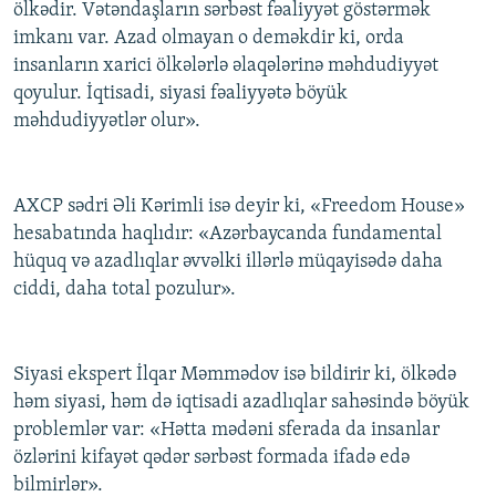
ölkədir. Vətəndaşların sərbəst fəaliyyət göstərmək
imkanı var. Azad olmayan o deməkdir ki, orda
insanların xarici ölkələrlə əlaqələrinə məhdudiyyət
qoyulur. İqtisadi, siyasi fəaliyyətə böyük
məhdudiyyətlər olur».
AXCP sədri Əli Kərimli isə deyir ki, «Freedom House»
hesabatında haqlıdır: «Azərbaycanda fundamental
hüquq və azadlıqlar əvvəlki illərlə müqayisədə daha
ciddi, daha total pozulur».
Siyasi ekspert İlqar Məmmədov isə bildirir ki, ölkədə
həm siyasi, həm də iqtisadi azadlıqlar sahəsində böyük
problemlər var: «Hətta mədəni sferada da insanlar
özlərini kifayət qədər sərbəst formada ifadə edə
bilmirlər».