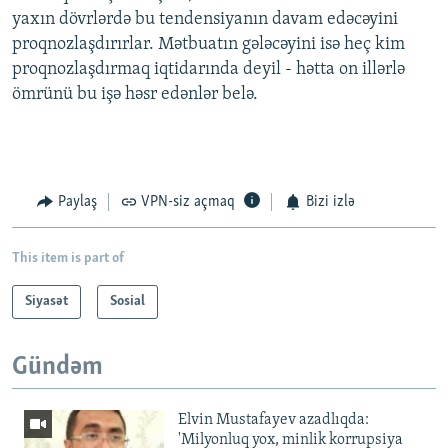
yaxın dövrlərdə bu tendensiyanın davam edəcəyini
proqnozlaşdırırlar. Mətbuatın gələcəyini isə heç kim
proqnozlaşdırmaq iqtidarında deyil - hətta on illərlə
ömrünü bu işə həsr edənlər belə.
Paylaş
VPN-siz açmaq
Bizi izlə
This item is part of
Siyasət
Sosial
Gündəm
Elvin Mustafayev azadlıqda:
'Milyonluq yox, minlik korrupsiya