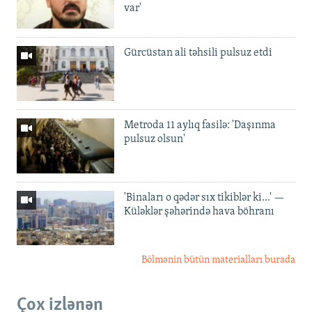
var'
Gürcüstan ali təhsili pulsuz etdi
Metroda 11 aylıq fasilə: 'Daşınma
pulsuz olsun'
'Binaları o qədər sıx tikiblər ki...' —
Küləklər şəhərində hava böhranı
Bölmənin bütün materialları burada
Çox izlənən