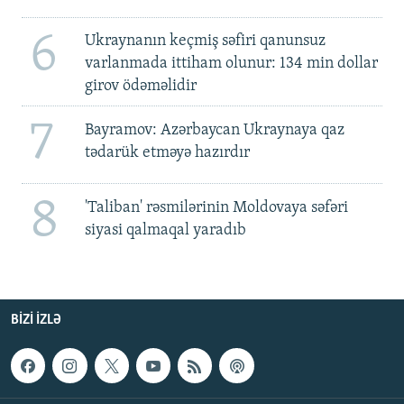
6
Ukraynanın keçmiş səfiri qanunsuz
varlanmada ittiham olunur: 134 min dollar
girov ödəməlidir
7
Bayramov: Azərbaycan Ukraynaya qaz
tədarük etməyə hazırdır
8
'Taliban' rəsmilərinin Moldovaya səfəri
siyasi qalmaqal yaradıb
BIZI IZLƏ