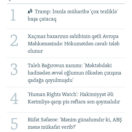
1
Tramp: İranla müharibə 'çox tezliklə'
başa çatacaq
2
Xaçmaz bazarının sahibinin qətli Avropa
Məhkəməsində: Hökumətdən cavab tələb
olunur
3
Taleh Bağırovun xanımı: 'Məktəbdəki
hadisədən əvvəl oğlumun ölkədən çıxışına
qadağa qoyulmuşdu'
4
'Human Rights Watch': Hakimiyyət Əli
Kərimliyə qarşı pis rəftara son qoymalıdır
5
Rüfət Səfərov: 'Mənim günahımdır ki, ABŞ
mənə mükafat verib?'