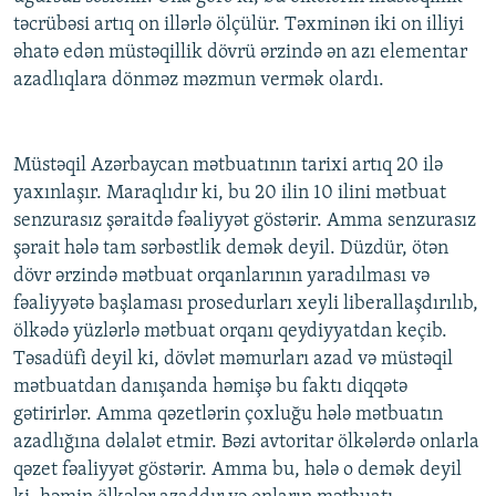
təcrübəsi artıq on illərlə ölçülür. Təxminən iki on illiyi
əhatə edən müstəqillik dövrü ərzində ən azı elementar
azadlıqlara dönməz məzmun vermək olardı.
Müstəqil Azərbaycan mətbuatının tarixi artıq 20 ilə
yaxınlaşır. Maraqlıdır ki, bu 20 ilin 10 ilini mətbuat
senzurasız şəraitdə fəaliyyət göstərir. Amma senzurasız
şərait hələ tam sərbəstlik demək deyil. Düzdür, ötən
dövr ərzində mətbuat orqanlarının yaradılması və
fəaliyyətə başlaması prosedurları xeyli liberallaşdırılıb,
ölkədə yüzlərlə mətbuat orqanı qeydiyyatdan keçib.
Təsadüfi deyil ki, dövlət məmurları azad və müstəqil
mətbuatdan danışanda həmişə bu faktı diqqətə
gətirirlər. Amma qəzetlərin çoxluğu hələ mətbuatın
azadlığına dəlalət etmir. Bəzi avtoritar ölkələrdə onlarla
qəzet fəaliyyət göstərir. Amma bu, hələ o demək deyil