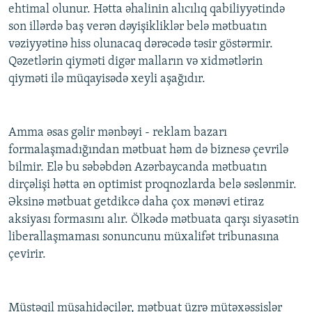
ehtimal olunur. Hətta əhalinin alıcılıq qabiliyyətində
son illərdə baş verən dəyişikliklər belə mətbuatın
vəziyyətinə hiss olunacaq dərəcədə təsir göstərmir.
Qəzetlərin qiyməti digər malların və xidmətlərin
qiyməti ilə müqayisədə xeyli aşağıdır.
Amma əsas gəlir mənbəyi - reklam bazarı
formalaşmadığından mətbuat həm də biznesə çevrilə
bilmir. Elə bu səbəbdən Azərbaycanda mətbuatın
dirçəlişi hətta ən optimist proqnozlarda belə səslənmir.
Əksinə mətbuat getdikcə daha çox mənəvi etiraz
aksiyası formasını alır. Ölkədə mətbuata qarşı siyasətin
liberallaşmaması sonuncunu müxalifət tribunasına
çevirir.
Müstəqil müşahidəçilər, mətbuat üzrə mütəxəssislər