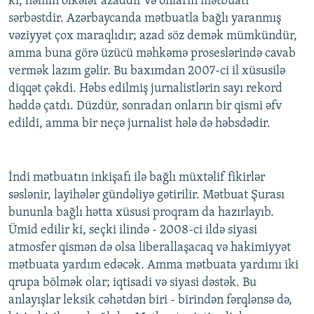
ki, həmin ölkələr azaddır və onların mətbuatı
sərbəstdir. Azərbaycanda mətbuatla bağlı yaranmış
vəziyyət çox maraqlıdır; azad söz demək mümkündür,
amma buna görə üzücü məhkəmə proseslərində cavab
vermək lazım gəlir. Bu baxımdan 2007-ci il xüsusilə
diqqət çəkdi. Həbs edilmiş jurnalistlərin sayı rekord
həddə çatdı. Düzdür, sonradan onların bir qismi əfv
edildi, amma bir neçə jurnalist hələ də həbsdədir.
İndi mətbuatın inkişafı ilə bağlı müxtəlif fikirlər
səslənir, layihələr gündəliyə gətirilir. Mətbuat Şurası
bununla bağlı hətta xüsusi proqram da hazırlayıb.
Ümid edilir ki, seçki ilində - 2008-ci ildə siyasi
atmosfer qismən də olsa liberallaşacaq və hakimiyyət
mətbuata yardım edəcək. Amma mətbuata yardımı iki
qrupa bölmək olar; iqtisadi və siyasi dəstək. Bu
anlayışlar leksik cəhətdən biri - birindən fərqlənsə də,