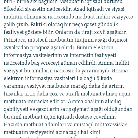
biri - birilə sıx bağlıdır. Mətbuatın iqtisadi durumu
ölkədəki siyasətin nəticəsidir. Azad iqtisadi və siyasi
mühitin olmaması nəticəsində mətbuat indiki vəziyyətə
gəlib çıxıb. Faktiki olaraq bir neçə qəzet gündəlik
fəaliyyət göstərə bilir. Onların da tirajı xeyli aşağıdır.
Prinsipcə, müstəqil mətbuatın tirajının aşağı düşməsi
əvvəlcədən proqnozlaşdırılırdı. Bunun elektron
informasiya vasitələrinin və internetin fəaliyyəti
nəticəsində baş verəcəyi güman edilirdi. Amma indiki
vəziyyət bu amillərin nəticəsində yaranmayıb. Əksinə
elektron informasiya vasitələri ilə bağlı ölkədə
yaranmış vəziyyət mətbuata marağı daha da artırır.
İnsanlar artıq daha çox və ətraflı məlumat almaq üçün
mətbuata müraciət edirlər. Amma əhalinin alıcılıq
qabiliyyəti və qəzetlərin satış qiyməti aşağı olduğundan
bu amil mətbuat üçün iqtisadi dəstəyə çevrilmir.
Hazırda mətbuat adamları və müstəqil mütəxəssislər
mətbuatın vəziyyətini acınacaqlı hal kimi