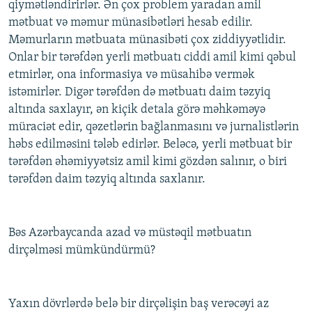
qiymətləndirirlər. Ən çox problem yaradan amil
mətbuat və məmur münasibətləri hesab edilir.
Məmurların mətbuata münasibəti çox ziddiyyətlidir.
Onlar bir tərəfdən yerli mətbuatı ciddi amil kimi qəbul
etmirlər, ona informasiya və müsahibə vermək
istəmirlər. Digər tərəfdən də mətbuatı daim təzyiq
altında saxlayır, ən kiçik detala görə məhkəməyə
müraciət edir, qəzetlərin bağlanmasını və jurnalistlərin
həbs edilməsini tələb edirlər. Beləcə, yerli mətbuat bir
tərəfdən əhəmiyyətsiz amil kimi gözdən salınır, o biri
tərəfdən daim təzyiq altında saxlanır.
Bəs Azərbaycanda azad və müstəqil mətbuatın
dirçəlməsi mümkündürmü?
Yaxın dövrlərdə belə bir dirçəlişin baş verəcəyi az