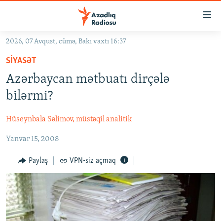
Keçid
linkləri
Əsas
2026, 07 Avqust, cümə, Bakı vaxtı 16:37
məzmuna
GÜNDƏM
SIYASƏT
qayıt
#İZAHLA
Əsas
Azərbaycan mətbuatı dirçələ
KORRUPSIOMETR
naviqasiyaya
bilərmi?
qayıt
#ƏSLINDƏ
Axtarışa
Hüseynbala Səlimov, müstəqil analitik
FƏRQƏ BAX
keç
Yanvar 15, 2008
QANUNI DOĞRU
ARAŞDIRMA
Paylaş
VPN-siz açmaq
MULTIMEDIA
RADIO ARXIV
VIDEO
HAQQIMIZDA
FOTOQALEREYA
OXU ZALI