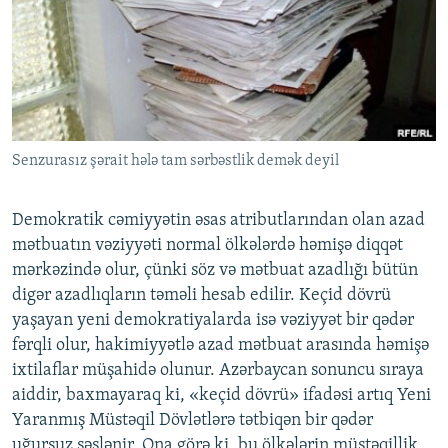
İNFOQRAFIKA
AZƏRBAYCAN ƏDƏBIYYATI KITABXANASI
MISSIYAMIZ
BIZI IZLƏ
KARIKATURA
İSLAM VƏ DEMOKRATIYA
PEŞƏ ETIKASI VƏ JURNALISTIKA STANDARTLARIMIZ
İZ - MƏDƏNIYYƏT PROQRAMI
MATERIALLARIMIZDAN ISTIFADƏ
AZADLIQRADIOSU MOBIL TELEFONUNUZDA
RFE/RL-in bütün saytları
Senzurasız şərait hələ tam sərbəstlik demək deyil
BIZIMLƏ ƏLAQƏ
XƏBƏR BÜLLETENLƏRIMIZ
Demokratik cəmiyyətin əsas atributlarından olan azad
mətbuatın vəziyyəti normal ölkələrdə həmişə diqqət
mərkəzində olur, çünki söz və mətbuat azadlığı bütün
digər azadlıqların təməli hesab edilir. Keçid dövrü
yaşayan yeni demokratiyalarda isə vəziyyət bir qədər
fərqli olur, hakimiyyətlə azad mətbuat arasında həmişə
ixtilaflar müşahidə olunur. Azərbaycan sonuncu sıraya
aiddir, baxmayaraq ki, «keçid dövrü» ifadəsi artıq Yeni
Yaranmış Müstəqil Dövlətlərə tətbiqən bir qədər
uğursuz səslənir. Ona görə ki, bu ölkələrin müstəqillik