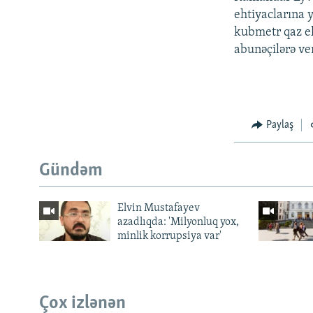
ehtiyaclarına y
kubmetr qaz eh
abunəçilərə ve
Paylaş
Gündəm
Elvin Mustafayev
azadlıqda: 'Milyonluq yox,
minlik korrupsiya var'
Çox izlənən