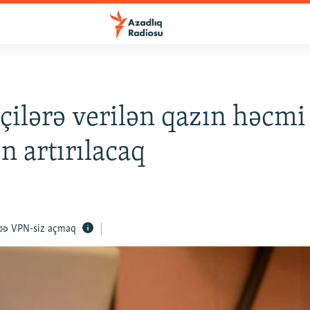
ilərə verilən qazın həcmi
n artırılacaq
VPN-siz açmaq