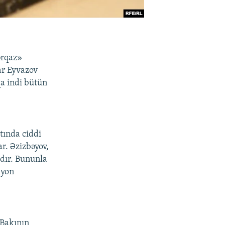
ərqaz»
ar Eyvazov
qa indi bütün
tında ciddi
ar. Əzizbəyov,
adır. Bununla
lyon
 Bakının