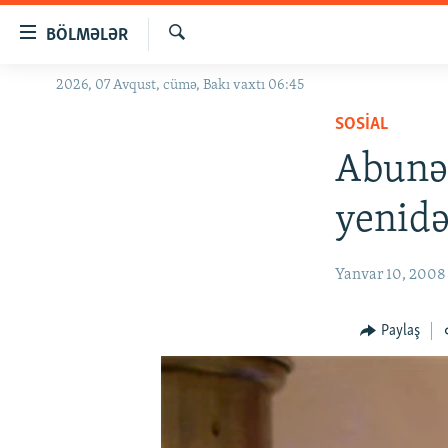
Keçid
BÖLMƏLƏR
linkləri
Axtar
Əsas
2026, 07 Avqust, cümə, Bakı vaxtı 06:45
GÜNDƏM
məzmuna
SOSIAL
#İZAHLA
qayıt
Əsas
Abunəç
KORRUPSIOMETR
naviqasiyaya
#ƏSLINDƏ
qayıt
yenidə
Axtarışa
FƏRQƏ BAX
keç
QANUNI DOĞRU
Yanvar 10, 2008
ARAŞDIRMA
Paylaş
MULTIMEDIA
RADIO ARXIV
VIDEO
HAQQIMIZDA
FOTOQALEREYA
OXU ZALI