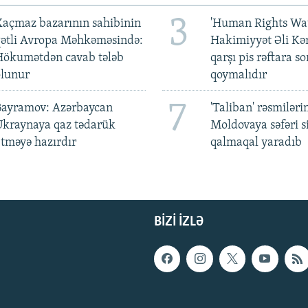
3
açmaz bazarının sahibinin
'Human Rights Wat
qətli Avropa Məhkəməsində:
Hakimiyyət Əli Kə
Hökumətdən cavab tələb
qarşı pis rəftara so
olunur
qoymalıdır
7
Bayramov: Azərbaycan
'Taliban' rəsmiləri
Ukraynaya qaz tədarük
Moldovaya səfəri s
tməyə hazırdır
qalmaqal yaradıb
BIZI IZLƏ