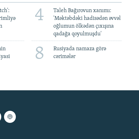
4
ch':
Taleh Bağırovun xanımı:
rimliyə
'Məktəbdəki hadisədən əvvəl
n
oğlumun ölkədən çıxışına
qadağa qoyulmuşdu'
8
nin
Rusiyada namaza görə
iyasi
cərimələr