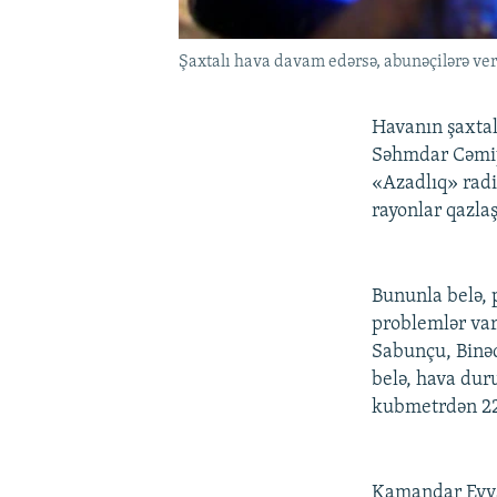
Şaxtalı hava davam edərsə, abunəçilərə ver
Havanın şaxtalı
Səhmdar Cəmiyy
«Azadlıq» radi
rayonlar qazlaş
Bununla belə, p
problemlər var:
Sabunçu, Binəq
belə, hava dur
kubmetrdən 22 
Kamandar Eyvaz