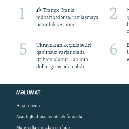
1
2
X
Tramp: 'İranla
müharibədənsə, razılaşmaya
üstünlük verirəm'
5
6
Ukraynanın keçmiş səfiri
qanunsuz varlanmada
ittiham olunur: 134 min
e
dollar girov ödəməlidir
MƏLUMAT
Haqqımızda
AzadlıqRadiosu mobil telefonuzda
Materiallarımızdan istifadə