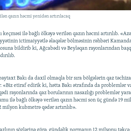
ilən qazın həcmi yenidən artırılacaq
 keçməsi ilə bağlı ölkəyə verilən qazın həcmi artırılıb. «Az
ətinin ictimaiyyətlə əlaqələr bölməsinin rəhbəri Kamand
osuna bildirib ki, Ağcabədi və Beyləqan rayonlarından baş
dırılıb.
aytaxt Bakı da daxil olmaqla bir sıra bölgələrin qaz təchiza
 «Biz etiraf edirik ki, hətta Bakı ətrafında da problemlər v
ədi rayonlarında qaz borularının nasazlığı problemlər yar
umu ilə bağlı ölkəyə verilən qazın həcmi son üç gündə 19 mi
milyon kubmetrə qədər artırılıb».
lının sözlərinə görə, gündəlik normanın 12 milyonu təkcə