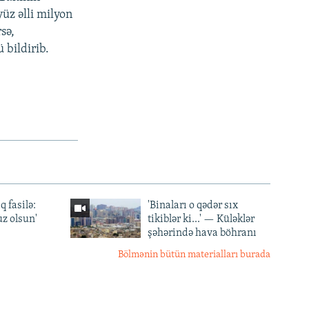
yüz əlli milyon
sə,
bildirib.
q fasilə:
'Binaları o qədər sıx
z olsun'
tikiblər ki...' — Küləklər
şəhərində hava böhranı
Bölmənin bütün materialları burada