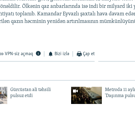
önəldilir. Ölkənin qaz anbarlarında isə indi bir milyard iki 
tiyatı toplanıb. Kamandar Eyvazlı şaxtalı hava davam edər
rilən qazın həcminin yenidən artırılmasının mümkünlüyünü 
VPN-siz açmaq
Bizi izlə
Çap et
Gürcüstan ali təhsili
Metroda 11 aylı
pulsuz etdi
'Daşınma pulsu