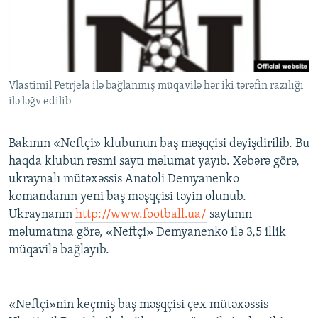
İNFOQRAFIKA
AZƏRBAYCAN ƏDƏBIYYATI KITABXANASI
MISSIYAMIZ
BIZI IZLƏ
KARIKATURA
İSLAM VƏ DEMOKRATIYA
PEŞƏ ETIKASI VƏ JURNALISTIKA STANDARTLARIMIZ
İZ - MƏDƏNIYYƏT PROQRAMI
MATERIALLARIMIZDAN ISTIFADƏ
Vlastimil Petrjela ilə bağlanmış müqavilə hər iki tərəfin razılığı
AZADLIQRADIOSU MOBIL TELEFONUNUZDA
RFE/RL-in bütün saytları
ilə ləğv edilib
BIZIMLƏ ƏLAQƏ
XƏBƏR BÜLLETENLƏRIMIZ
Bakının «Neftçi» klubunun baş məşqçisi dəyişdirilib. Bu
haqda klubun rəsmi saytı məlumat yayıb. Xəbərə görə,
ukraynalı mütəxəssis Anatoli Demyanenko
komandanın yeni baş məşqçisi təyin olunub.
Ukraynanın
http://www.football.ua/
saytının
məlumatına görə, «Neftçi» Demyanenko ilə 3,5 illik
müqavilə bağlayıb.
«Neftçi»nin keçmiş baş məşqçisi çex mütəxəssis