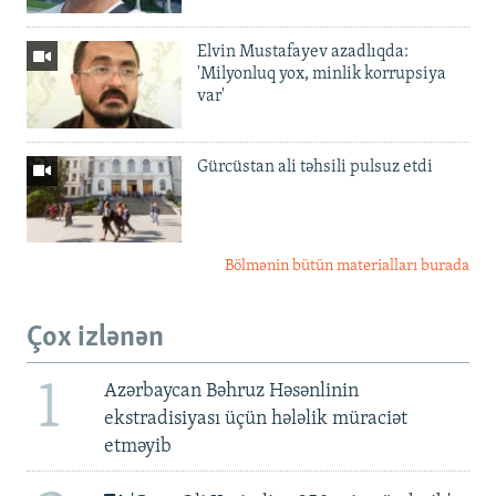
Elvin Mustafayev azadlıqda:
'Milyonluq yox, minlik korrupsiya
var'
Gürcüstan ali təhsili pulsuz etdi
Bölmənin bütün materialları burada
Çox izlənən
1
Azərbaycan Bəhruz Həsənlinin
ekstradisiyası üçün hələlik müraciət
etməyib