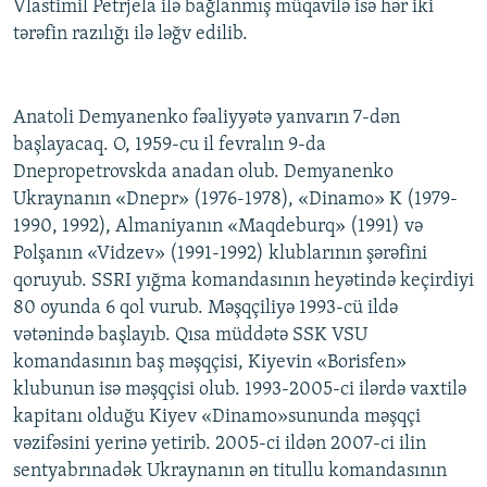
Vlastimil Petrjela ilə bağlanmış müqavilə isə hər iki
tərəfin razılığı ilə ləğv edilib.
Anatoli Demyanenko fəaliyyətə yanvarın 7-dən
başlayacaq. O, 1959-cu il fevralın 9-da
Dnepropetrovskda anadan olub. Demyanenko
Ukraynanın «Dnepr» (1976-1978), «Dinamo» K (1979-
1990, 1992), Almaniyanın «Maqdeburq» (1991) və
Polşanın «Vidzev» (1991-1992) klublarının şərəfini
qoruyub. SSRI yığma komandasının heyətində keçirdiyi
80 oyunda 6 qol vurub. Məşqçiliyə 1993-cü ildə
vətənində başlayıb. Qısa müddətə SSK VSU
komandasının baş məşqçisi, Kiyevin «Borisfen»
klubunun isə məşqçisi olub. 1993-2005-ci ilərdə vaxtilə
kapitanı olduğu Kiyev «Dinamo»sununda məşqçi
vəzifəsini yerinə yetirib. 2005-ci ildən 2007-ci ilin
sentyabrınadək Ukraynanın ən titullu komandasının