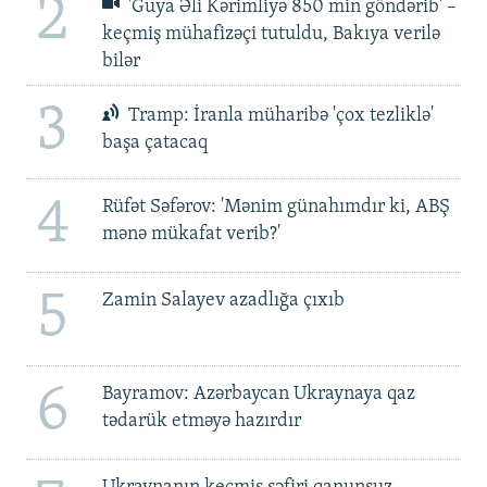
2
'Guya Əli Kərimliyə 850 min göndərib' –
keçmiş mühafizəçi tutuldu, Bakıya verilə
bilər
3
Tramp: İranla müharibə 'çox tezliklə'
başa çatacaq
4
Rüfət Səfərov: 'Mənim günahımdır ki, ABŞ
mənə mükafat verib?'
5
Zamin Salayev azadlığa çıxıb
6
Bayramov: Azərbaycan Ukraynaya qaz
tədarük etməyə hazırdır