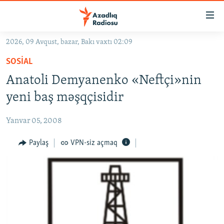
Keçid
linkləri
Əsas
2026, 09 Avqust, bazar, Bakı vaxtı 02:09
məzmuna
GÜNDƏM
SOSIAL
qayıt
#İZAHLA
Əsas
Anatoli Demyanenko «Neftçi»nin
KORRUPSIOMETR
naviqasiyaya
yeni baş məşqçisidir
qayıt
#ƏSLINDƏ
Axtarışa
Yanvar 05, 2008
FƏRQƏ BAX
keç
QANUNI DOĞRU
Paylaş
VPN-siz açmaq
ARAŞDIRMA
MULTIMEDIA
RADIO ARXIV
VIDEO
HAQQIMIZDA
FOTOQALEREYA
OXU ZALI