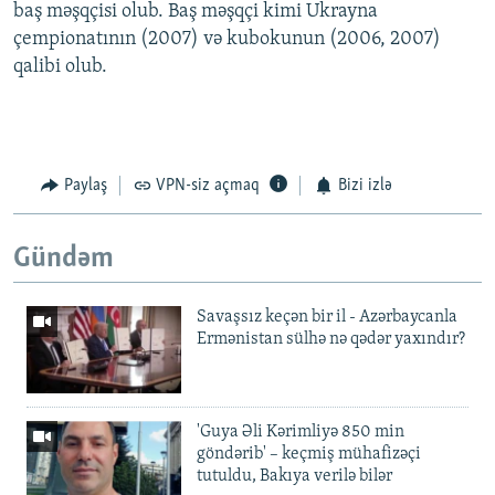
baş məşqçisi olub. Baş məşqçi kimi Ukrayna
çempionatının (2007) və kubokunun (2006, 2007)
qalibi olub.
Paylaş
VPN-siz açmaq
Bizi izlə
Gündəm
Savaşsız keçən bir il - Azərbaycanla
Ermənistan sülhə nə qədər yaxındır?
'Guya Əli Kərimliyə 850 min
göndərib' – keçmiş mühafizəçi
tutuldu, Bakıya verilə bilər