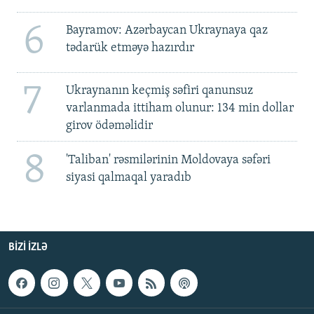
6
Bayramov: Azərbaycan Ukraynaya qaz
tədarük etməyə hazırdır
7
Ukraynanın keçmiş səfiri qanunsuz
varlanmada ittiham olunur: 134 min dollar
girov ödəməlidir
8
'Taliban' rəsmilərinin Moldovaya səfəri
siyasi qalmaqal yaradıb
BIZI IZLƏ