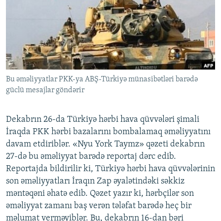
İNFOQRAFIKA
AZƏRBAYCAN ƏDƏBIYYATI KITABXANASI
MISSIYAMIZ
BIZI IZLƏ
KARIKATURA
İSLAM VƏ DEMOKRATIYA
PEŞƏ ETIKASI VƏ JURNALISTIKA STANDARTLARIMIZ
İZ - MƏDƏNIYYƏT PROQRAMI
MATERIALLARIMIZDAN ISTIFADƏ
AZADLIQRADIOSU MOBIL TELEFONUNUZDA
RFE/RL-in bütün saytları
Bu əməliyyatlar PKK-ya ABŞ-Türkiyə münasibətləri barədə
BIZIMLƏ ƏLAQƏ
güclü mesajlar göndərir
XƏBƏR BÜLLETENLƏRIMIZ
Dekabrın 26-da Türkiyə hərbi hava qüvvələri şimali
İraqda PKK hərbi bazalarını bombalamaq əməliyyatını
davam etdiriblər. «Nyu York Taymz» qəzeti dekabrın
27-də bu əməliyyat barədə reportaj dərc edib.
Reportajda bildirilir ki, Türkiyə hərbi hava qüvvələrinin
son əməliyyatları İraqın Zap əyalətindəki səkkiz
məntəqəni əhatə edib. Qəzet yazır ki, hərbçilər son
əməliyyat zamanı baş verən tələfat barədə heç bir
məlumat verməyiblər. Bu, dekabrın 16-dan bəri