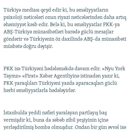
Türkiyə mediası qeyd edir ki, bu əməliyyatların
psixoloji nəticələri onun riyazi nəticələrindən daha artıq
əhəmiyyət kəsb edir. Belə ki, bu əməliyyatlar PKK-ya
ABŞ-Türkiyə münasibətləri barədə güclü mesajlar
göndərir və Türkiyənin öz daxilində ABŞ-da münasibəti
müsbətə doğru dəyişir.
PKK isə Türkiyəni hədələməkdə davam edir. «Nyu York
Taymz» «Firat» Xəbər Agentliyinə istinadən yazır ki,
PKK yaraqlıları Türkiyəni yazda aparacaqları güclü
hərbi əməliyyatlarla hədələyirlər.
İstanbulda yeddi nəfəri yaralayan partlayış baş
vermişdir ki, buna da səbəb zibil yeşiyinin içinə
yerləşdirilmiş bomba olmuşdur. Ondan bir gün əvvəl isə