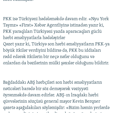
PKK isə Türkiyəni hədələməkdə davam edir. «Nyu York
Taymz» «Firat» Xəbər Agentliyinə istinadən yazır ki,
PKK yaraqlıları Türkiyəni yazda aparacaqları güclü
hərbi əməliyyatlarla hədələyirlər
Qəzet yazır ki, Türkiyə son hərbi əməliyyatların PKK-ya
böyük itkilər verdiyini bildirsə də, PKK bu iddiaları
rədd edərək itkilərin bir neçə nəfər olduğunu və
onlardan da bəzilərinin mülki şəxslər olduğunu bildirir.
Bağdaddakı ABŞ hərbçiləri son hərbi əməliyyatların
nəticələri barədə bir söz deməyərək vəziyyəti
öyrənməkdə davam edirlər. ABŞ-ın İraqdakı hərbi
qüvvələrinin sözçüsü general mayor Kevin Berqner
qəzetə aşağıdakıları söyləmişdir: «Bizim həmin yerlərdə