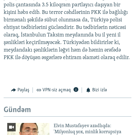
polis çantasında 3.5 kiloqram partlayıcı daşıyan bir
kişini həbs edib. Bu terror cəhdlərinin PKK ilə bağlılığı
birmənalı şəkildə sübut olunmasa da, Türkiyə polisi
ehtiyat tədbirlərini gücləndirir. Bu tədbirlərin nəticəsi
olaraq, İstanbulun Taksim meydanında bu il yeni il
şənlikləri keçirilməyəcək. Türkiyədən bildirirlər ki,
meydandakı şənliklərin ləğvi həm də həmin ərəfədə
PKK ilə döyüşən əsgərlərə ehtiram əlaməti olaraq edilir.
Paylaş
VPN-siz açmaq
Bizi izlə
Gündəm
Elvin Mustafayev azadlıqda:
'Milyonluq yox, minlik korrupsiya