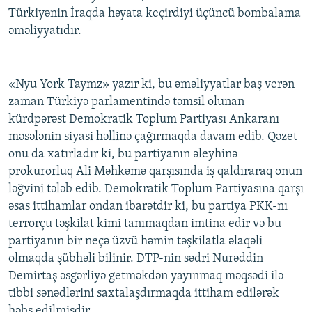
Türkiyənin İraqda həyata keçirdiyi üçüncü bombalama
əməliyyatıdır.
«Nyu York Taymz» yazır ki, bu əməliyyatlar baş verən
zaman Türkiyə parlamentində təmsil olunan
kürdpərəst Demokratik Toplum Partiyası Ankaranı
məsələnin siyasi həllinə çağırmaqda davam edib. Qəzet
onu da xatırladır ki, bu partiyanın əleyhinə
prokurorluq Ali Məhkəmə qarşısında iş qaldıraraq onun
ləğvini tələb edib. Demokratik Toplum Partiyasına qarşı
əsas ittihamlar ondan ibarətdir ki, bu partiya PKK-nı
terrorçu təşkilat kimi tanımaqdan imtina edir və bu
partiyanın bir neçə üzvü həmin təşkilatla əlaqəli
olmaqda şübhəli bilinir. DTP-nin sədri Nurəddin
Demirtaş əsgərliyə getməkdən yayınmaq məqsədi ilə
tibbi sənədlərini saxtalaşdırmaqda ittiham edilərək
həbs edilmişdir.