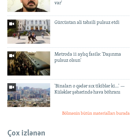
var'
Gürcüstan ali təhsili pulsuz etdi
Metroda 11 aylıq fasilə: 'Daşınma
pulsuz olsun'
'Binaları o qədər sıx tikiblər ki...' —
Küləklər şəhərində hava böhranı
Bölmənin bütün materialları burada
Çox izlənən