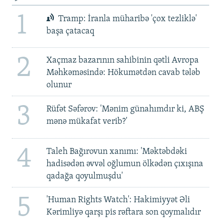
1
Tramp: İranla müharibə 'çox tezliklə'
başa çatacaq
2
Xaçmaz bazarının sahibinin qətli Avropa
Məhkəməsində: Hökumətdən cavab tələb
olunur
3
Rüfət Səfərov: 'Mənim günahımdır ki, ABŞ
mənə mükafat verib?'
4
Taleh Bağırovun xanımı: 'Məktəbdəki
hadisədən əvvəl oğlumun ölkədən çıxışına
qadağa qoyulmuşdu'
5
'Human Rights Watch': Hakimiyyət Əli
Kərimliyə qarşı pis rəftara son qoymalıdır