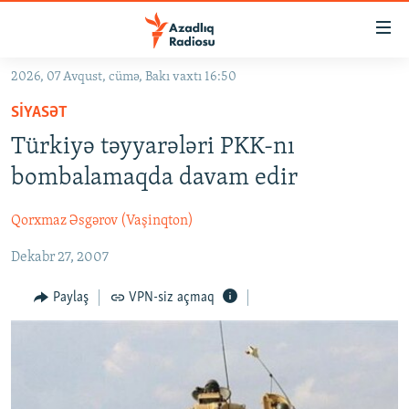
Keçid
linkləri
Əsas
2026, 07 Avqust, cümə, Bakı vaxtı 16:50
məzmuna
GÜNDƏM
SIYASƏT
qayıt
#İZAHLA
Əsas
Türkiyə təyyarələri PKK-nı
KORRUPSIOMETR
naviqasiyaya
bombalamaqda davam edir
qayıt
#ƏSLINDƏ
Axtarışa
Qorxmaz Əsgərov (Vaşinqton)
FƏRQƏ BAX
keç
Dekabr 27, 2007
QANUNI DOĞRU
ARAŞDIRMA
Paylaş
VPN-siz açmaq
MULTIMEDIA
RADIO ARXIV
VIDEO
HAQQIMIZDA
FOTOQALEREYA
OXU ZALI