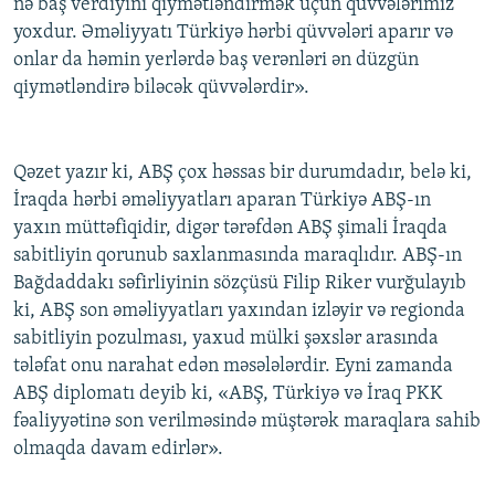
nə baş verdiyini qiymətləndirmək üçün qüvvələrimiz
yoxdur. Əməliyyatı Türkiyə hərbi qüvvələri aparır və
onlar da həmin yerlərdə baş verənləri ən düzgün
qiymətləndirə biləcək qüvvələrdir».
Qəzet yazır ki, ABŞ çox həssas bir durumdadır, belə ki,
İraqda hərbi əməliyyatları aparan Türkiyə ABŞ-ın
yaxın müttəfiqidir, digər tərəfdən ABŞ şimali İraqda
sabitliyin qorunub saxlanmasında maraqlıdır. ABŞ-ın
Bağdaddakı səfirliyinin sözçüsü Filip Riker vurğulayıb
ki, ABŞ son əməliyyatları yaxından izləyir və regionda
sabitliyin pozulması, yaxud mülki şəxslər arasında
tələfat onu narahat edən məsələlərdir. Eyni zamanda
ABŞ diplomatı deyib ki, «ABŞ, Türkiyə və İraq PKK
fəaliyyətinə son verilməsində müştərək maraqlara sahib
olmaqda davam edirlər».