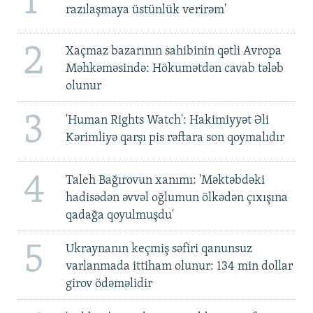
1
razılaşmaya üstünlük verirəm'
2
Xaçmaz bazarının sahibinin qətli Avropa
Məhkəməsində: Hökumətdən cavab tələb
olunur
3
'Human Rights Watch': Hakimiyyət Əli
Kərimliyə qarşı pis rəftara son qoymalıdır
4
Taleh Bağırovun xanımı: 'Məktəbdəki
hadisədən əvvəl oğlumun ölkədən çıxışına
qadağa qoyulmuşdu'
5
Ukraynanın keçmiş səfiri qanunsuz
varlanmada ittiham olunur: 134 min dollar
girov ödəməlidir