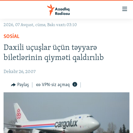
Keçid
linkləri
Əsas
2026, 07 Avqust, cümə, Bakı vaxtı 03:10
məzmuna
GÜNDƏM
SOSIAL
qayıt
#İZAHLA
Əsas
Daxili uçuşlar üçün təyyarə
KORRUPSIOMETR
naviqasiyaya
biletlərinin qiyməti qaldırılıb
qayıt
#ƏSLINDƏ
Axtarışa
Dekabr 26, 2007
FƏRQƏ BAX
keç
QANUNI DOĞRU
Paylaş
VPN-siz açmaq
ARAŞDIRMA
MULTIMEDIA
RADIO ARXIV
VIDEO
HAQQIMIZDA
FOTOQALEREYA
OXU ZALI