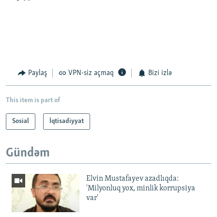
Paylaş
VPN-siz açmaq
Bizi izlə
This item is part of
Sosial
İqtisadiyyat
Gündəm
Elvin Mustafayev azadlıqda:
'Milyonluq yox, minlik korrupsiya
var'