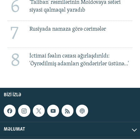
6
'Taliban' rəsmilərinin Moldovaya səfəri
siyasi qalmaqal yaradıb
7
Rusiyada namaza görə cərimələr
8
İctimai fəalın cəzası ağırlaşdırıldı:
'Öyrədilmiş adamları göndərirlər üstünə…'
BIZI IZLƏ
MƏLUMAT