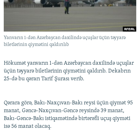
İNFOQRAFIKA
AZƏRBAYCAN ƏDƏBIYYATI KITABXANASI
MISSIYAMIZ
BIZI IZLƏ
KARIKATURA
İSLAM VƏ DEMOKRATIYA
PEŞƏ ETIKASI VƏ JURNALISTIKA STANDARTLARIMIZ
İZ - MƏDƏNIYYƏT PROQRAMI
MATERIALLARIMIZDAN ISTIFADƏ
Yanvarın 1-dən Azərbaycan daxilində uçuşlar üçün təyyarə
AZADLIQRADIOSU MOBIL TELEFONUNUZDA
RFE/RL-in bütün saytları
biletlərinin qiymətini qaldırılıb
BIZIMLƏ ƏLAQƏ
XƏBƏR BÜLLETENLƏRIMIZ
Hökumət yanvarın 1-dən Azərbaycan daxilində uçuşlar
üçün təyyarə biletlərinin qiymətini qaldırıb. Dekabrın
25-də bu qərarı Tarif Şurası verib.
Qərara görə, Bakı-Naxçıvan-Bakı reysi üçün qiymət 95
manat, Gəncə-Naxçıvan-Gəncə reysində 39 manat,
Bakı-Gəncə-Bakı istiqamətində birtərəfli uçuş qiyməti
isə 56 manat olacaq.