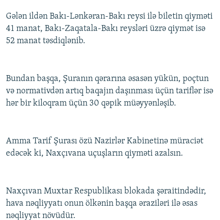
Gələn ildən Bakı-Lənkəran-Bakı reysi ilə biletin qiyməti
41 manat, Bakı-Zaqatala-Bakı reysləri üzrə qiymət isə
52 manat təsdiqlənib.
Bundan başqa, Şuranın qərarına əsasən yükün, poçtun
və normativdən artıq baqajın daşınması üçün tariflər isə
hər bir kiloqram üçün 30 qəpik müəyyənləşib.
Amma Tarif Şurası özü Nazirlər Kabinetinə müraciət
edəcək ki, Naxçıvana uçuşların qiyməti azalsın.
Naxçıvan Muxtar Respublikası blokada şəraitindədir,
hava nəqliyyatı onun ölkənin başqa əraziləri ilə əsas
nəqliyyat növüdür.