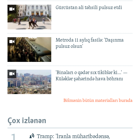
Gürcüstan ali təhsili pulsuz etdi
Metroda 11 aylıq fasilə: 'Daşınma
pulsuz olsun'
'Binaları o qədər sıx tikiblər ki...' —
Küləklər şəhərində hava böhranı
Bölmənin bütün materialları burada
Çox izlənən
Tramp: 'İranla müharibədənsə,