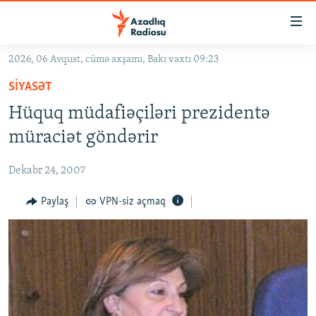
Keçid
linkləri
Əsas
2026, 06 Avqust, cümə axşamı, Bakı vaxtı 09:23
məzmuna
GÜNDƏM
SIYASƏT
qayıt
#İZAHLA
Əsas
Hüquq müdafiəçiləri prezidentə
KORRUPSIOMETR
naviqasiyaya
müraciət göndərir
qayıt
#ƏSLINDƏ
Axtarışa
Dekabr 24, 2007
FƏRQƏ BAX
keç
QANUNI DOĞRU
Paylaş
VPN-siz açmaq
ARAŞDIRMA
MULTIMEDIA
RADIO ARXIV
VIDEO
HAQQIMIZDA
FOTOQALEREYA
OXU ZALI