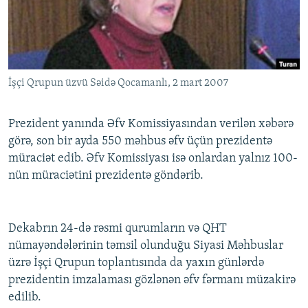
İNFOQRAFIKA
AZƏRBAYCAN ƏDƏBIYYATI KITABXANASI
MISSIYAMIZ
BIZI IZLƏ
KARIKATURA
İSLAM VƏ DEMOKRATIYA
PEŞƏ ETIKASI VƏ JURNALISTIKA STANDARTLARIMIZ
İZ - MƏDƏNIYYƏT PROQRAMI
MATERIALLARIMIZDAN ISTIFADƏ
İşçi Qrupun üzvü Səidə Qocamanlı, 2 mart 2007
AZADLIQRADIOSU MOBIL TELEFONUNUZDA
RFE/RL-in bütün saytları
BIZIMLƏ ƏLAQƏ
Prezident yanında Əfv Komissiyasından verilən xəbərə
XƏBƏR BÜLLETENLƏRIMIZ
görə, son bir ayda 550 məhbus əfv üçün prezidentə
müraciət edib. Əfv Komissiyası isə onlardan yalnız 100-
nün müraciətini prezidentə göndərib.
Dekabrın 24-də rəsmi qurumların və QHT
nümayəndələrinin təmsil olunduğu Siyasi Məhbuslar
üzrə İşçi Qrupun toplantısında da yaxın günlərdə
prezidentin imzalaması gözlənən əfv fərmanı müzakirə
edilib.