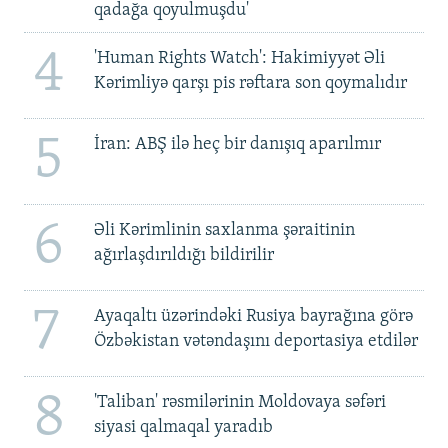
qadağa qoyulmuşdu'
4
'Human Rights Watch': Hakimiyyət Əli
Kərimliyə qarşı pis rəftara son qoymalıdır
5
İran: ABŞ ilə heç bir danışıq aparılmır
6
Əli Kərimlinin saxlanma şəraitinin
ağırlaşdırıldığı bildirilir
7
Ayaqaltı üzərindəki Rusiya bayrağına görə
Özbəkistan vətəndaşını deportasiya etdilər
8
'Taliban' rəsmilərinin Moldovaya səfəri
siyasi qalmaqal yaradıb