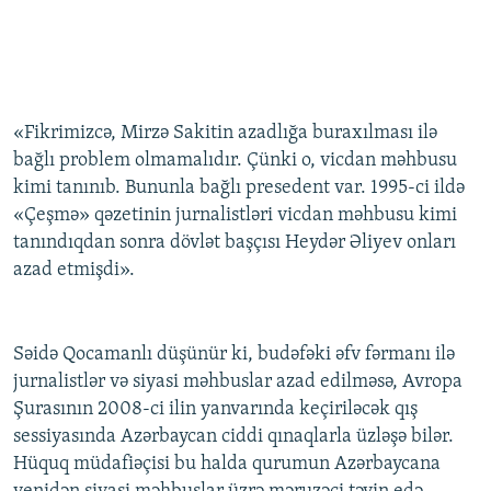
«Fikrimizcə, Mirzə Sakitin azadlığa buraxılması ilə
bağlı problem olmamalıdır. Çünki o, vicdan məhbusu
kimi tanınıb. Bununla bağlı presedent var. 1995-ci ildə
«Çeşmə» qəzetinin jurnalistləri vicdan məhbusu kimi
tanındıqdan sonra dövlət başçısı Heydər Əliyev onları
azad etmişdi».
Səidə Qocamanlı düşünür ki, budəfəki əfv fərmanı ilə
jurnalistlər və siyasi məhbuslar azad edilməsə, Avropa
Şurasının 2008-ci ilin yanvarında keçiriləcək qış
sessiyasında Azərbaycan ciddi qınaqlarla üzləşə bilər.
Hüquq müdafiəçisi bu halda qurumun Azərbaycana