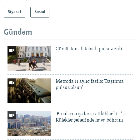
Siyasət
Sosial
Gündəm
Gürcüstan ali təhsili pulsuz etdi
Metroda 11 aylıq fasilə: 'Daşınma
pulsuz olsun'
'Binaları o qədər sıx tikiblər ki...' —
Küləklər şəhərində hava böhranı