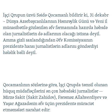
İşçi Qrupun üzvü Səidə Qocamanlı bildirir ki, 31 dekabr
– Dünya Azərbaycanlılarının Həmrəylik Günü və Yeni il
münasibətilə gözlənilən əfv fərmanında hazırda həbsdə
olan jurnalistlərin də adlarının olacağı istisna deyil.
Amma gizli saxlandığından Əfv Komissiyasının
prezidentə hansı jurnalistlərin adlarını göndərdiyi
hələlik bəlli deyil.
Qocamanlının sözlərinə görə, İşçi Qrupda təmsil olunan
hüquq müdafiəçilərini ən çox həbsdəki jurnalistlər --
Mirzə Sakit (Sakit Zahidov), Fərəməz Allahverdiyev və
Yaşar Ağazadənin əfv üçün prezidentə müraciət
etməmələri narahat edir: