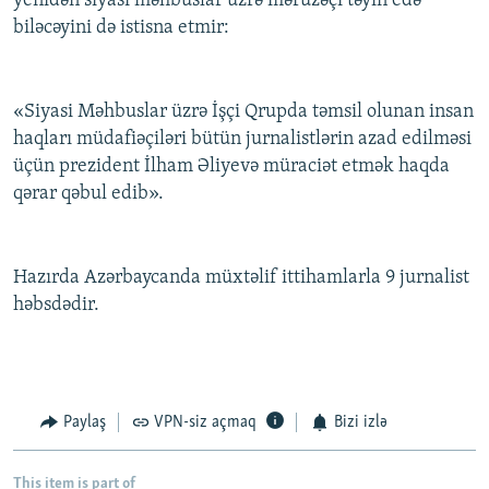
yenidən siyasi məhbuslar üzrə məruzəçi təyin edə
biləcəyini də istisna etmir:
«Siyasi Məhbuslar üzrə İşçi Qrupda təmsil olunan insan
haqları müdafiəçiləri bütün jurnalistlərin azad edilməsi
üçün prezident İlham Əliyevə müraciət etmək haqda
qərar qəbul edib».
Hazırda Azərbaycanda müxtəlif ittihamlarla 9 jurnalist
həbsdədir.
Paylaş
VPN-siz açmaq
Bizi izlə
This item is part of