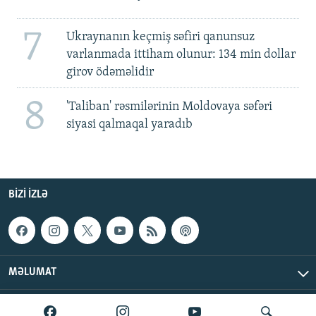
7
Ukraynanın keçmiş səfiri qanunsuz
varlanmada ittiham olunur: 134 min dollar
girov ödəməlidir
8
'Taliban' rəsmilərinin Moldovaya səfəri
siyasi qalmaqal yaradıb
BIZI IZLƏ
MƏLUMAT
AzadlıqRadiosu © 2026 Inc. | Bütün hüquqlar qorunur