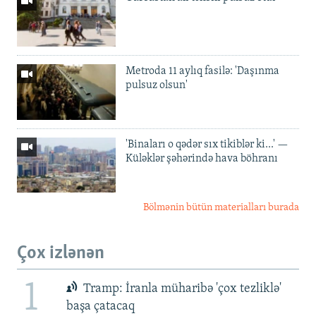
Metroda 11 aylıq fasilə: 'Daşınma
pulsuz olsun'
'Binaları o qədər sıx tikiblər ki...' —
Küləklər şəhərində hava böhranı
Bölmənin bütün materialları burada
Çox izlənən
1
Tramp: İranla müharibə 'çox tezliklə'
başa çatacaq