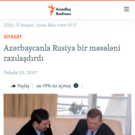
Keçid
linkləri
Əsas
2026, 07 Avqust, cümə, Bakı vaxtı 19:17
məzmuna
GÜNDƏM
SIYASƏT
qayıt
#İZAHLA
Əsas
Azərbaycanla Rusiya bir məsələni
KORRUPSIOMETR
naviqasiyaya
razılaşdırdı
qayıt
#ƏSLINDƏ
Axtarışa
Dekabr 20, 2007
FƏRQƏ BAX
keç
QANUNI DOĞRU
Paylaş
VPN-siz açmaq
ARAŞDIRMA
MULTIMEDIA
RADIO ARXIV
VIDEO
HAQQIMIZDA
FOTOQALEREYA
OXU ZALI