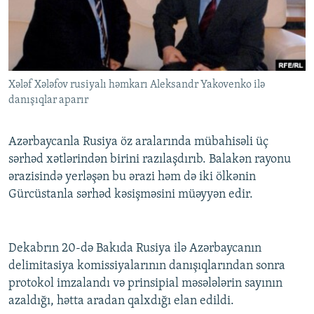
İNFOQRAFIKA
AZƏRBAYCAN ƏDƏBIYYATI KITABXANASI
MISSIYAMIZ
BIZI IZLƏ
KARIKATURA
İSLAM VƏ DEMOKRATIYA
PEŞƏ ETIKASI VƏ JURNALISTIKA STANDARTLARIMIZ
İZ - MƏDƏNIYYƏT PROQRAMI
MATERIALLARIMIZDAN ISTIFADƏ
Xələf Xələfov rusiyalı həmkarı Aleksandr Yakovenko ilə
AZADLIQRADIOSU MOBIL TELEFONUNUZDA
RFE/RL-in bütün saytları
danışıqlar aparır
BIZIMLƏ ƏLAQƏ
XƏBƏR BÜLLETENLƏRIMIZ
Azərbaycanla Rusiya öz aralarında mübahisəli üç
sərhəd xətlərindən birini razılaşdırıb. Balakən rayonu
ərazisində yerləşən bu ərazi həm də iki ölkənin
Gürcüstanla sərhəd kəsişməsini müəyyən edir.
Dekabrın 20-də Bakıda Rusiya ilə Azərbaycanın
delimitasiya komissiyalarının danışıqlarından sonra
protokol imzalandı və prinsipial məsələlərin sayının
azaldığı, hətta aradan qalxdığı elan edildi.