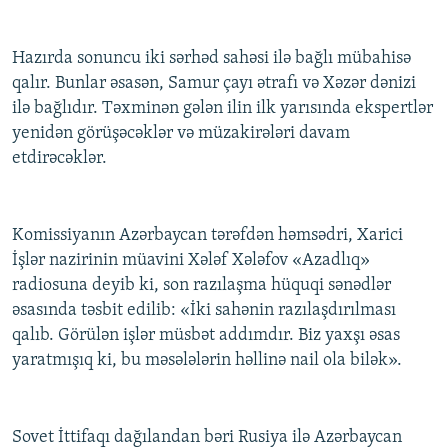
Hazırda sonuncu iki sərhəd sahəsi ilə bağlı mübahisə
qalır. Bunlar əsasən, Samur çayı ətrafı və Xəzər dənizi
ilə bağlıdır. Təxminən gələn ilin ilk yarısında ekspertlər
yenidən görüşəcəklər və müzakirələri davam
etdirəcəklər.
Komissiyanın Azərbaycan tərəfdən həmsədri, Xarici
İşlər nazirinin müavini Xələf Xələfov «Azadlıq»
radiosuna deyib ki, son razılaşma hüquqi sənədlər
əsasında təsbit edilib: «İki sahənin razılaşdırılması
qalıb. Görülən işlər müsbət addımdır. Biz yaxşı əsas
yaratmışıq ki, bu məsələlərin həllinə nail ola bilək».
Sovet İttifaqı dağılandan bəri Rusiya ilə Azərbaycan