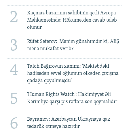
2
Xaçmaz bazarının sahibinin qətli Avropa
Məhkəməsində: Hökumətdən cavab tələb
olunur
3
Rüfət Səfərov: 'Mənim günahımdır ki, ABŞ
mənə mükafat verib?'
4
Taleh Bağırovun xanımı: 'Məktəbdəki
hadisədən əvvəl oğlumun ölkədən çıxışına
qadağa qoyulmuşdu'
5
'Human Rights Watch': Hakimiyyət Əli
Kərimliyə qarşı pis rəftara son qoymalıdır
6
Bayramov: Azərbaycan Ukraynaya qaz
tədarük etməyə hazırdır