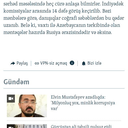
sərhəd məsələsində heç cürə anlaşa bilmirlər. İndiyədək
komissiyalar arasında 14 dəfə görüş keçirilib. Bəzi
mənbələrə görə, danışıqlar coğrafi səbəblərdən bu qədər
uzanıb. Belə ki, vaxtı ilə Azərbaycanın tərkibində olan
məntəqələr hazırda Rusiya ərazisindədir və əksinə.
Paylaş
VPN-siz açmaq
Bizi izlə
Gündəm
Elvin Mustafayev azadlıqda:
'Milyonluq yox, minlik korrupsiya
var'
Gürcüstan ali təhsili pulsuz etdi