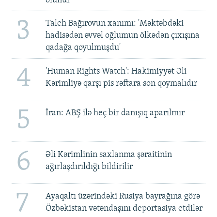
olunur
3
Taleh Bağırovun xanımı: 'Məktəbdəki
hadisədən əvvəl oğlumun ölkədən çıxışına
qadağa qoyulmuşdu'
4
'Human Rights Watch': Hakimiyyət Əli
Kərimliyə qarşı pis rəftara son qoymalıdır
5
İran: ABŞ ilə heç bir danışıq aparılmır
6
Əli Kərimlinin saxlanma şəraitinin
ağırlaşdırıldığı bildirilir
7
Ayaqaltı üzərindəki Rusiya bayrağına görə
Özbəkistan vətəndaşını deportasiya etdilər