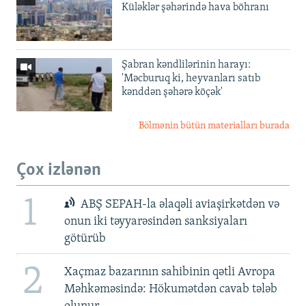
Küləklər şəhərində hava böhranı
Şabran kəndlilərinin harayı:
'Məcburuq ki, heyvanları satıb
kənddən şəhərə köçək'
Bölmənin bütün materialları burada
Çox izlənən
1
ABŞ SEPAH-la əlaqəli aviaşirkətdən və
onun iki təyyarəsindən sanksiyaları
götürüb
2
Xaçmaz bazarının sahibinin qətli Avropa
Məhkəməsində: Hökumətdən cavab tələb