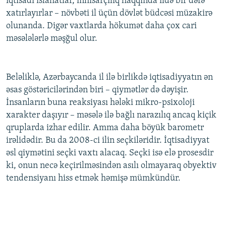
iqtisadi islahatlar, inhisarçılıq haqqında ildə bir dəfə
xatırlayırlar – növbəti il üçün dövlət büdcəsi müzakirə
olunanda. Digər vaxtlarda hökumət daha çox cari
məsələlərlə məşğul olur.
Beləliklə, Azərbaycanda il ilə birlikdə iqtisadiyyatın ən
əsas göstəricilərindən biri – qiymətlər də dəyişir.
İnsanların buna reaksiyası hələki mikro-psixoloji
xarakter daşıyır – məsələ ilə bağlı narazılıq ancaq kiçik
qruplarda izhar edilir. Amma daha böyük barometr
irəlidədir. Bu da 2008-ci ilin seçkiləridir. İqtisadiyyat
əsl qiymətini seçki vaxtı alacaq. Seçki isə elə prosesdir
ki, onun necə keçirilməsindən asılı olmayaraq obyektiv
tendensiyanı hiss etmək həmişə mümkündür.