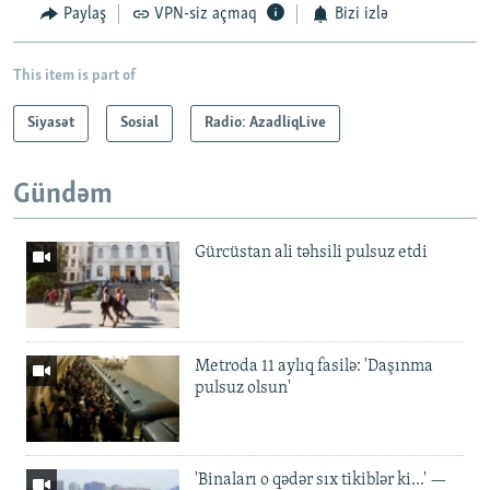
Paylaş
VPN-siz açmaq
Bizi izlə
This item is part of
Siyasət
Sosial
Radio: AzadliqLive
Gündəm
Gürcüstan ali təhsili pulsuz etdi
Metroda 11 aylıq fasilə: 'Daşınma
pulsuz olsun'
'Binaları o qədər sıx tikiblər ki...' —