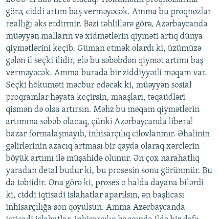
görə, ciddi artım baş verməyəcək. Amma bu proqnozlar
reallığı əks etdirmir. Bəzi təhlillərə görə, Azərbaycanda
müəyyən malların və xidmətlərin qiyməti artıq dünya
qiymətlərini keçib. Güman etmək olardı ki, üzümüzə
gələn il seçki ilidir, elə bu səbəbdən qiymət artımı baş
verməyəcək. Amma burada bir ziddiyyətli məqam var.
Seçki hökuməti məcbur edəcək ki, müəyyən sosial
proqramlar həyata keçirsin, maaşları, təqaüdləri
qismən də olsa artırsın. Məhz bu məqam qiymətlərin
artımına səbəb olacaq, çünki Azərbaycanda liberal
bazar formalaşmayıb, inhisarçılıq cilovlanmır. Əhalinin
gəlirlərinin azacıq artması bir qayda olaraq xərclərin
böyük artımı ilə müşahidə olunur. Ən çox narahatlıq
yaradan detal budur ki, bu prosesin sonu görünmür. Bu
da təbiidir. Ona görə ki, proses o halda dayana bilərdi
ki, ciddi iqtisadi islahatlar aparılsın, ən başlıcası
inhisarçılığa son qoyulsun. Amma Azərbaycanda