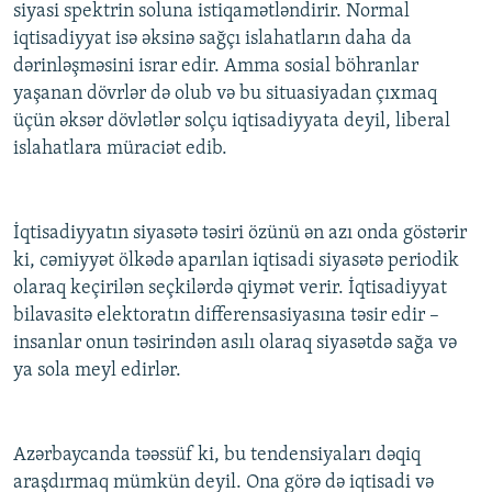
siyasi spektrin soluna istiqamətləndirir. Normal
iqtisadiyyat isə əksinə sağçı islahatların daha da
dərinləşməsini israr edir. Amma sosial böhranlar
yaşanan dövrlər də olub və bu situasiyadan çıxmaq
üçün əksər dövlətlər solçu iqtisadiyyata deyil, liberal
islahatlara müraciət edib.
İqtisadiyyatın siyasətə təsiri özünü ən azı onda göstərir
ki, cəmiyyət ölkədə aparılan iqtisadi siyasətə periodik
olaraq keçirilən seçkilərdə qiymət verir. İqtisadiyyat
bilavasitə elektoratın differensasiyasına təsir edir –
insanlar onun təsirindən asılı olaraq siyasətdə sağa və
ya sola meyl edirlər.
Azərbaycanda təəssüf ki, bu tendensiyaları dəqiq
araşdırmaq mümkün deyil. Ona görə də iqtisadi və