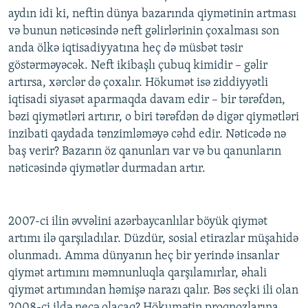
aydın idi ki, neftin dünya bazarında qiymətinin artması
və bunun nəticəsində neft gəlirlərinin çoxalması son
anda ölkə iqtisadiyyatına heç də müsbət təsir
göstərməyəcək. Neft ikibaşlı çubuq kimidir – gəlir
artırsa, xərclər də çoxalır. Hökumət isə ziddiyyətli
iqtisadi siyasət aparmaqda davam edir – bir tərəfdən,
bəzi qiymətləri artırır, o biri tərəfdən də digər qiymətləri
inzibati qaydada tənzimləməyə cəhd edir. Nəticədə nə
baş verir? Bazarın öz qanunları var və bu qanunların
nəticəsində qiymətlər durmadan artır.
2007-ci ilin əvvəlini azərbaycanlılar böyük qiymət
artımı ilə qarşıladılar. Düzdür, sosial etirazlar müşahidə
olunmadı. Amma dünyanın heç bir yerində insanlar
qiymət artımını məmnunluqla qarşılamırlar, əhali
qiymət artımından həmişə narazı qalır. Bəs seçki ili olan
2008-ci ildə necə olacaq? Hökumətin proqnozlarına