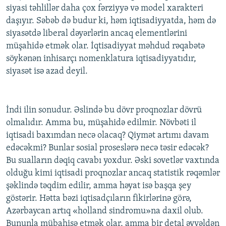
siyasi təhlillər daha çox fərziyyə və model xarakteri
daşıyır. Səbəb də budur ki, həm iqtisadiyyatda, həm də
siyasətdə liberal dəyərlərin ancaq elementlərini
müşahidə etmək olar. İqtisadiyyat məhdud rəqabətə
söykənən inhisarçı nomenklatura iqtisadiyyatıdır,
siyasət isə azad deyil.
İndi ilin sonudur. Əslində bu dövr proqnozlar dövrü
olmalıdır. Amma bu, müşahidə edilmir. Növbəti il
iqtisadi baxımdan necə olacaq? Qiymət artımı davam
edəcəkmi? Bunlar sosial proseslərə necə təsir edəcək?
Bu sualların dəqiq cavabı yoxdur. Əski sovetlər vaxtında
olduğu kimi iqtisadi proqnozlar ancaq statistik rəqəmlər
şəklində təqdim edilir, amma həyat isə başqa şey
göstərir. Hətta bəzi iqtisadçıların fikirlərinə görə,
Azərbaycan artıq «holland sindromu»na daxil olub.
Bununla mübahisə etmək olar, amma bir detal əvvəldən