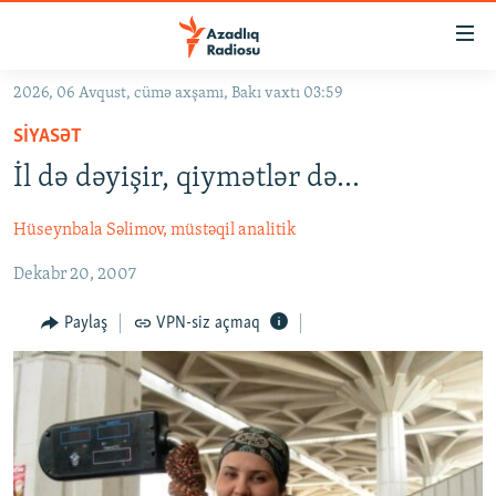
Keçid
linkləri
Əsas
2026, 06 Avqust, cümə axşamı, Bakı vaxtı 03:59
məzmuna
GÜNDƏM
SIYASƏT
qayıt
#İZAHLA
Əsas
İl də dəyişir, qiymətlər də...
KORRUPSIOMETR
naviqasiyaya
qayıt
Hüseynbala Səlimov, müstəqil analitik
#ƏSLINDƏ
Axtarışa
Dekabr 20, 2007
FƏRQƏ BAX
keç
QANUNI DOĞRU
Paylaş
VPN-siz açmaq
ARAŞDIRMA
MULTIMEDIA
RADIO ARXIV
VIDEO
HAQQIMIZDA
FOTOQALEREYA
OXU ZALI