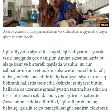
İNFOQRAFIKA
AZƏRBAYCAN ƏDƏBIYYATI KITABXANASI
MISSIYAMIZ
BIZI IZLƏ
KARIKATURA
İSLAM VƏ DEMOKRATIYA
PEŞƏ ETIKASI VƏ JURNALISTIKA STANDARTLARIMIZ
İZ - MƏDƏNIYYƏT PROQRAMI
MATERIALLARIMIZDAN ISTIFADƏ
AZADLIQRADIOSU MOBIL TELEFONUNUZDA
Azərbaycanda müəyyən malların və xidmətlərin qiyməti dünya
RFE/RL-in bütün saytları
qiymətlərini keçib
BIZIMLƏ ƏLAQƏ
XƏBƏR BÜLLETENLƏRIMIZ
İqtisadiyyatla siyasətin əlaqəsi, iqtisadiyyatın siyasətə
təsiri haqqında çox danışılır. Amma əksər hallarda bu
əlaqə bəsit və birtərəfli qaydada yozulur. Bu cür
söhbətlərin konkret məkanı əhatə etməməsi bir tərəfə,
daha çox belə fərz edilir ki, iqtisadiyyat siyasətə ancaq
böhranlı hallarda təsir edir. Əslində isə siyasət bütün
hallarda öz üzərində iqtisadiyyatın təsirini hiss edir. Bu
təsiri birmənalı şəkildə müəyyənləşdirmək çətindir.
Əvvəllər belə iddia edilirdi ki, iqtisadi problemlər,
bahalıq, işsizlik solçu təmayülləri gücləndirir, elektoratı