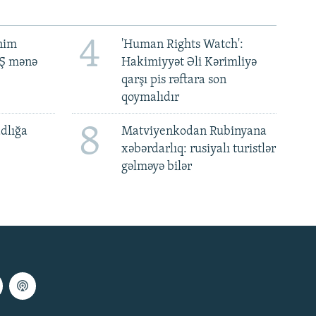
4
ənim
'Human Rights Watch':
BŞ mənə
Hakimiyyət Əli Kərimliyə
qarşı pis rəftara son
qoymalıdır
8
dlığa
Matviyenkodan Rubinyana
xəbərdarlıq: rusiyalı turistlər
gəlməyə bilər