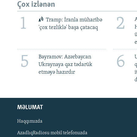
Çox izlənən
1
2
Tramp: İranla müharibə
H
'çox tezliklə' başa çatacaq
ü
5
6
Bayramov: Azərbaycan
U
Ukraynaya qaz tədarük
etməyə hazırdır
i
d
MƏLUMAT
Haqqımızda
AzadlıqRadiosu mobil telefonuzda