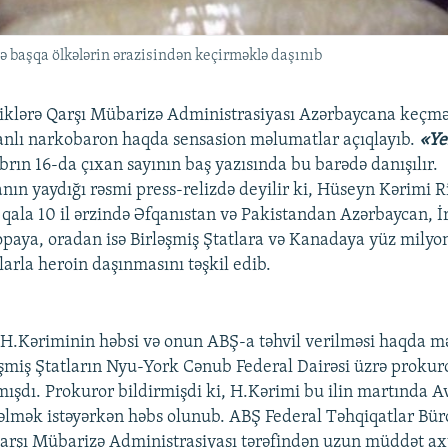
və başqa ölkələrin ərazisindən keçirməklə daşınıb
iklərə Qarşı Mübarizə Administrasiyası Azərbaycana keçmə
anlı narkobaron haqda sensasion məlumatlar açıqlayıb.
«Ye
brın 16-da çıxan sayının baş yazısında bu barədə danışılır.
nın yaydığı rəsmi press-relizdə deyilir ki, Hüseyn Kərimi R
qala 10 il ərzində Əfqanıstan və Pakistandan Azərbaycan, İ
paya, oradan isə Birləşmiş Ştatlara və Kanadaya yüz milyonl
larla heroin daşınmasını təşkil edib.
, H.Kəriminin həbsi və onun ABŞ-a təhvil verilməsi haqda m
əşmiş Ştatların Nyu-York Cənub Federal Dairəsi üzrə proku
mışdı. Prokuror bildirmişdi ki, H.Kərimi bu ilin martında A
lmək istəyərkən həbs olunub. ABŞ Federal Təhqiqatlar Bür
arşı Mübarizə Administrasiyası tərəfindən uzun müddət ax