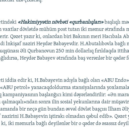
faktlar üzə çıxacaq.
etindəki
«Hakimiyyətin növbəti «qurbanlıqları»
başlıqlı mə
 son vaxtlar dövlətdə mühüm post tutan iki məmur ətrafınd
erir. Qəzet yazır ki, onlardan biri Bakının meri Hacıbala Ab
isadi İnkişaf naziri Heydər Babayevdir. H.Abutalıbovla bağ
qşünası Əli Qurbanovun 250 min dollarlıq fırıldaqda itti
ğlıdırsa, Heydər Babayev ətrafında baş verənlər bir qədər fə
ti iddia edir ki, H.Babayevin adıyla bağlı olan «ABU Endo»
 «ABU petrol» yanacaqdoldurma stansiyalarında yoxlamala
iq kampaniyasının başlanğıcı kimi dəyərləndirilir: «Ən maraq
 qalmaqalı»ndan sonra ilin sosial yekunlarına dair müşavir
zamanda bir neçə gün bundan əvvəl dövlət başçısı İlham Əli
f nazirini H.Babayevin iştirakı olmadan qəbul edib». Qəzet 
 ki, iki məmurla bağlı deyilənlər bir o qədər də əsassız deyil