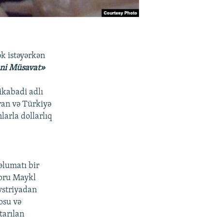
k istəyərkən
ni Müsavat»
ikabadi adlı
ran və Türkiyə
arla dollarlıq
əlumatı bir
roru Maykl
vstriyadan
osu və
tarılan