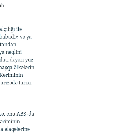
ıb.
çılığı ilə
ikabadi» və ya
standan
a nəqlini
latı dəyəri yüz
başqa ölkələrin
.Kəriminin
arizədə tarixi
lsə, onu ABŞ-da
Kəriminin
 əlaqələrinə