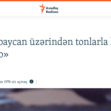
aycan üzərindən tonlarla
b»
VPN-siz açmaq