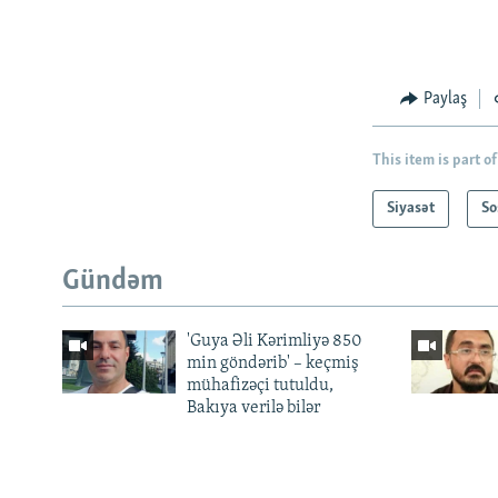
Paylaş
This item is part of
Siyasət
So
Gündəm
'Guya Əli Kərimliyə 850
min göndərib' – keçmiş
mühafizəçi tutuldu,
Bakıya verilə bilər