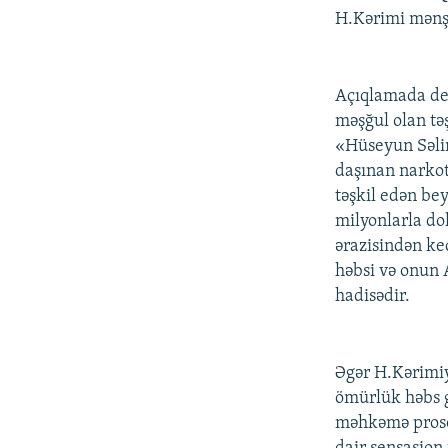
H.Kərimi mənşə
Açıqlamada dey
məşğul olan tə
«Hüseyun Səlim
daşınan narkot
təşkil edən bey
milyonlarla dol
ərazisindən ke
həbsi və onun 
hadisədir.
Əgər H.Kərimiy
ömürlük həbs g
məhkəmə prose