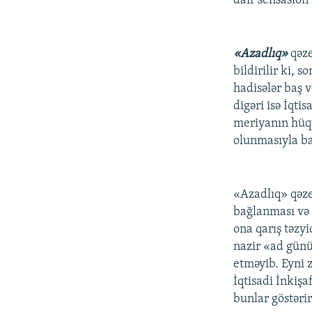
dair sensasion 
«Azadlıq»
qəz
bildirilir ki,
hadisələr baş v
digəri isə İqt
meriyanın hüqu
olunmasıyla ba
«Azadlıq» qəze
bağlanması və
ona qarış təzy
nazir «ad günü
etməyib. Eyni 
İqtisadi İnkişa
bunlar göstərir