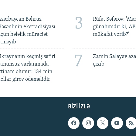
3
Azərbaycan Bəhruz
Rüfət Səfərov: 'M
əsənlinin ekstradisiyası
günahımdır ki, A
çün hələlik müraciət
mükafat verib?'
etməyib
7
kraynanın keçmiş səfiri
Zamin Salayev aza
qanunsuz varlanmada
çıxıb
ttiham olunur: 134 min
ollar girov ödəməlidir
BIZI IZLƏ