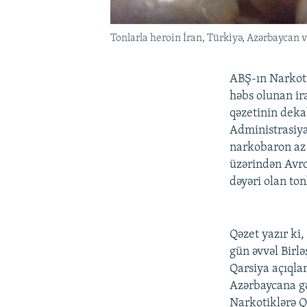
Tonlarla heroin İran, Türkiyə, Azərbaycan 
ABŞ-ın Narkot
həbs olunan ir
qəzetinin deka
Administrasiya
narkobaron az 
üzərindən Avro
dəyəri olan ton
Qəzet yazır ki
gün əvvəl Birl
Qarsiya açıqla
Azərbaycana gə
Narkotiklərə Q