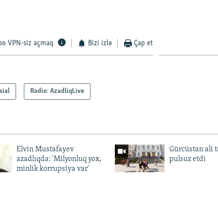
VPN-siz açmaq
Bizi izlə
Çap et
sial
Radio: AzadliqLive
Elvin Mustafayev
Gürcüstan ali t
azadlıqda: 'Milyonluq yox,
pulsuz etdi
minlik korrupsiya var'