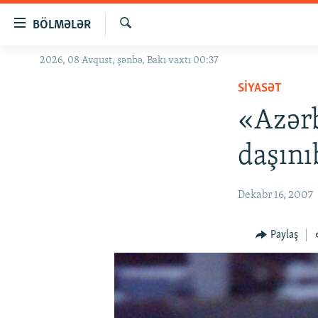
Keçid
BÖLMƏLƏR
linkləri
Axtar
Əsas
2026, 08 Avqust, şənbə, Bakı vaxtı 00:37
GÜNDƏM
məzmuna
SIYASƏT
#İZAHLA
qayıt
Əsas
«Azərb
KORRUPSIOMETR
naviqasiyaya
#ƏSLINDƏ
qayıt
daşını
Axtarışa
FƏRQƏ BAX
keç
QANUNI DOĞRU
Dekabr 16, 2007
ARAŞDIRMA
Paylaş
MULTIMEDIA
RADIO ARXIV
VIDEO
HAQQIMIZDA
FOTOQALEREYA
OXU ZALI