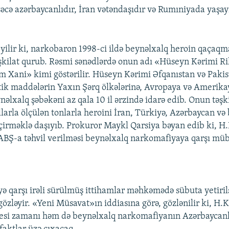
cə azərbaycanlıdır, İran vətəndaşıdır və Rumıniyada yaşay
ilir ki, narkobaron 1998-ci ildə beynəlxalq heroin qaçaqmal
şkilat qurub. Rəsmi sənədlərdə onun adı «Hüseyn Kərimi R
 Xani» kimi göstərilir. Hüseyn Kərimi Əfqanıstan və Paki
ik maddələrin Yaxın Şərq ölkələrinə, Avropaya və Amerikay
nəlxalq şəbəkəni az qala 10 il ərzində idarə edib. Onun təşki
larla ölçülən tonlarla heroini İran, Türkiyə, Azərbaycan və 
çirməklə daşıyıb. Prokuror Maykl Qarsiya bəyan edib ki, H
ABŞ-a təhvil verilməsi beynəlxalq narkomafiyaya qarşı müb
ə qarşı irəli sürülmüş ittihamlar məhkəmədə sübuta yetiri
özləyir. «Yeni Müsavat»ın iddiasına görə, gözlənilir ki, H.
si zamanı həm də beynəlxalq narkomafiyanın Azərbaycanla