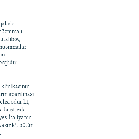
qalədə
a müəmmalı
utalıbov,
lı müəmmalar
ham
rqlidir.
 klinikasının
rın aparılması
lısı odur ki,
ədə iştirak
yev İtaliyanın
yazır ki, bütün
.