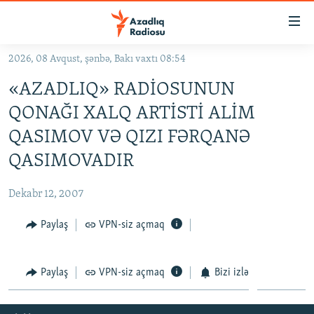
Keçid
linkləri
Əsas
2026, 08 Avqust, şənbə, Bakı vaxtı 08:54
məzmuna
GÜNDƏM
«AZADLIQ» RADİOSUNUN
qayıt
#İZAHLA
Əsas
QONAĞI XALQ ARTİSTİ ALİM
KORRUPSIOMETR
naviqasiyaya
QASIMOV VƏ QIZI FƏRQANƏ
qayıt
#ƏSLINDƏ
QASIMOVADIR
Axtarışa
FƏRQƏ BAX
keç
Dekabr 12, 2007
QANUNI DOĞRU
Paylaş
VPN-siz açmaq
ARAŞDIRMA
MULTIMEDIA
Paylaş
VPN-siz açmaq
Bizi izlə
RADIO ARXIV
VIDEO
HAQQIMIZDA
FOTOQALEREYA
OXU ZALI