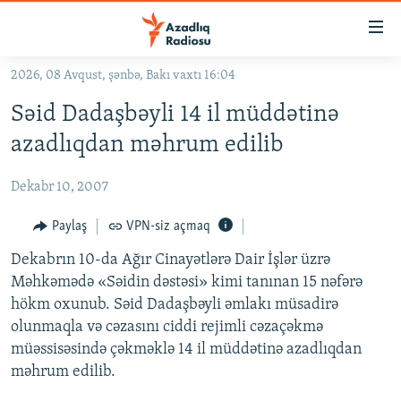
Keçid
linkləri
Əsas
2026, 08 Avqust, şənbə, Bakı vaxtı 16:04
məzmuna
GÜNDƏM
Səid Dadaşbəyli 14 il müddətinə
qayıt
#İZAHLA
Əsas
azadlıqdan məhrum edilib
KORRUPSIOMETR
naviqasiyaya
qayıt
Dekabr 10, 2007
#ƏSLINDƏ
Axtarışa
FƏRQƏ BAX
Paylaş
VPN-siz açmaq
keç
QANUNI DOĞRU
Dekabrın 10-da Ağır Cinayətlərə Dair İşlər üzrə
Məhkəmədə «Səidin dəstəsi» kimi tanınan 15 nəfərə
ARAŞDIRMA
hökm oxunub. Səid Dadaşbəyli əmlakı müsadirə
MULTIMEDIA
olunmaqla və cəzasını ciddi rejimli cəzaçəkmə
müəssisəsində çəkməklə 14 il müddətinə azadlıqdan
RADIO ARXIV
VIDEO
məhrum edilib.
HAQQIMIZDA
FOTOQALEREYA
OXU ZALI