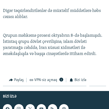
İNFOQRAFIKA
AZƏRBAYCAN ƏDƏBIYYATI KITABXANASI
MISSIYAMIZ
BIZI IZLƏ
Digər təqsirləndirilənlər də müxtəlif müddətlərə həbs
KARIKATURA
İSLAM VƏ DEMOKRATIYA
PEŞƏ ETIKASI VƏ JURNALISTIKA STANDARTLARIMIZ
cəzası alıblar.
İZ - MƏDƏNIYYƏT PROQRAMI
MATERIALLARIMIZDAN ISTIFADƏ
AZADLIQRADIOSU MOBIL TELEFONUNUZDA
RFE/RL-in bütün saytları
Qrupun məhkəmə prosesi oktyabrın 8-də başlamışıdı.
BIZIMLƏ ƏLAQƏ
İstintaq qrupu dövlət çevrilişinə, islam dövləti
yaratmağa cəhddə, İran xüsusi xidmətləri ilə
XƏBƏR BÜLLETENLƏRIMIZ
əməkdaşlıqda və başqa cinayətlərdə ittiham edirdi.
Paylaş
VPN-siz açmaq
Bizi izlə
BIZI IZLƏ