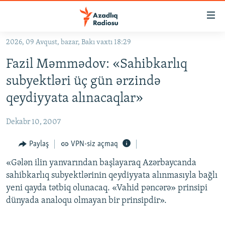
Keçid
linkləri
Əsas
2026, 09 Avqust, bazar, Bakı vaxtı 18:29
məzmuna
GÜNDƏM
Fazil Məmmədov: «Sahibkarlıq
qayıt
#İZAHLA
Əsas
subyektləri üç gün ərzində
KORRUPSIOMETR
naviqasiyaya
qeydiyyata alınacaqlar»
qayıt
#ƏSLINDƏ
Axtarışa
Dekabr 10, 2007
FƏRQƏ BAX
keç
QANUNI DOĞRU
Paylaş
VPN-siz açmaq
ARAŞDIRMA
«Gələn ilin yanvarından başlayaraq Azərbaycanda
sahibkarlıq subyektlərinin qeydiyyata alınmasıyla bağlı
MULTIMEDIA
yeni qayda tətbiq olunacaq. «Vahid pəncərə» prinsipi
RADIO ARXIV
VIDEO
dünyada analoqu olmayan bir prinsipdir».
HAQQIMIZDA
FOTOQALEREYA
OXU ZALI