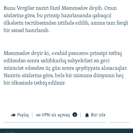
İNFOQRAFIKA
AZƏRBAYCAN ƏDƏBIYYATI KITABXANASI
MISSIYAMIZ
Bunu Vergilər naziri Fazil Məmmədov deyib. Onun
BIZI IZLƏ
sözlərinə görə, bu prinsip hazırlananda qabaqcıl
KARIKATURA
İSLAM VƏ DEMOKRATIYA
PEŞƏ ETIKASI VƏ JURNALISTIKA STANDARTLARIMIZ
ölkələrin təcrübəsindən istifadə edilib, amma tam fərqli
İZ - MƏDƏNIYYƏT PROQRAMI
MATERIALLARIMIZDAN ISTIFADƏ
bir sənəd hazırlanıb.
AZADLIQRADIOSU MOBIL TELEFONUNUZDA
RFE/RL-in bütün saytları
BIZIMLƏ ƏLAQƏ
Məmmədov deyir ki, «vahid pəncərə» prinsipi tətbiq
XƏBƏR BÜLLETENLƏRIMIZ
ediləndən sonra sahibkarlıq subyektləri ən geci
müraciət edəndən üç gün sonra qeydiyyata alınacaqlar.
Nazirin sözlərinə görə, belə bir nümunə dünyanın heç
bir ölkəsində tətbiq edilmir.
Paylaş
VPN-siz açmaq
Bizi izlə