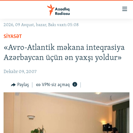
Keçid
linkləri
Əsas
2026, 09 Avqust, bazar, Bakı vaxtı 05:08
məzmuna
GÜNDƏM
SIYASƏT
qayıt
#İZAHLA
Əsas
«Avro-Atlantik məkana inteqrasiya
KORRUPSIOMETR
naviqasiyaya
Azərbaycan üçün ən yaxşı yoldur»
qayıt
#ƏSLINDƏ
Axtarışa
Dekabr 09, 2007
FƏRQƏ BAX
keç
QANUNI DOĞRU
Paylaş
VPN-siz açmaq
ARAŞDIRMA
MULTIMEDIA
RADIO ARXIV
VIDEO
HAQQIMIZDA
FOTOQALEREYA
OXU ZALI