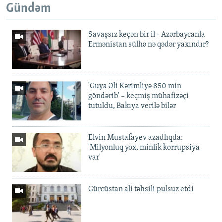
Gündəm
Savaşsız keçən bir il - Azərbaycanla
Ermənistan sülhə nə qədər yaxındır?
'Guya Əli Kərimliyə 850 min
göndərib' – keçmiş mühafizəçi
tutuldu, Bakıya verilə bilər
Elvin Mustafayev azadlıqda:
'Milyonluq yox, minlik korrupsiya
var'
Gürcüstan ali təhsili pulsuz etdi