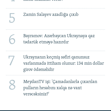
5
Zamin Salayev azadlığa çıxıb
6
Bayramov: Azərbaycan Ukraynaya qaz
tədarük etməyə hazırdır
7
Ukraynanın keçmiş səfiri qanunsuz
varlanmada ittiham olunur: 134 min dollar
girov ödəməlidir
8
MeydanTV işi: 'Çamadanlarla çıxarılan
pulların hesabını xalqa nə vaxt
verəcəksiniz?'