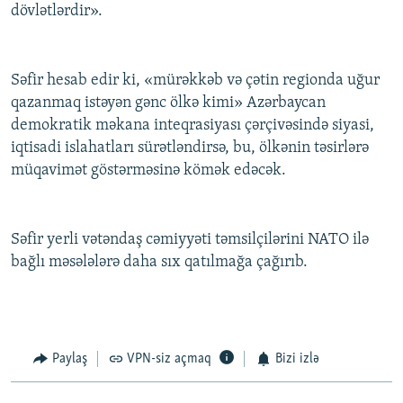
dövlətlərdir».
Səfir hesab edir ki, «mürəkkəb və çətin regionda uğur
qazanmaq istəyən gənc ölkə kimi» Azərbaycan
demokratik məkana inteqrasiyası çərçivəsində siyasi,
iqtisadi islahatları sürətləndirsə, bu, ölkənin təsirlərə
müqavimət göstərməsinə kömək edəcək.
Səfir yerli vətəndaş cəmiyyəti təmsilçilərini NATO ilə
bağlı məsələlərə daha sıx qatılmağa çağırıb.
Paylaş
VPN-siz açmaq
Bizi izlə