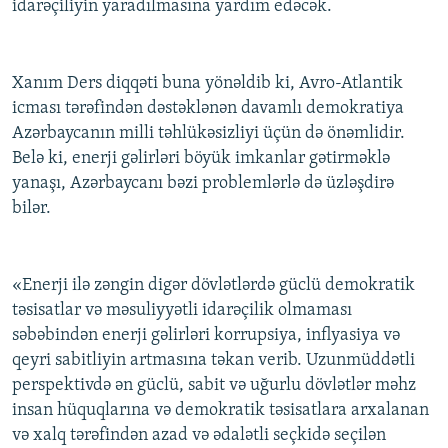
idarəçiliyin yaradılmasına yardım edəcək.
Xanım Ders diqqəti buna yönəldib ki, Avro-Atlantik
icması tərəfindən dəstəklənən davamlı demokratiya
Azərbaycanın milli təhlükəsizliyi üçün də önəmlidir.
Belə ki, enerji gəlirləri böyük imkanlar gətirməklə
yanaşı, Azərbaycanı bəzi problemlərlə də üzləşdirə
bilər.
«Enerji ilə zəngin digər dövlətlərdə güclü demokratik
təsisatlar və məsuliyyətli idarəçilik olmaması
səbəbindən enerji gəlirləri korrupsiya, inflyasiya və
qeyri sabitliyin artmasına təkan verib. Uzunmüddətli
perspektivdə ən güclü, sabit və uğurlu dövlətlər məhz
insan hüquqlarına və demokratik təsisatlara arxalanan
və xalq tərəfindən azad və ədalətli seçkidə seçilən