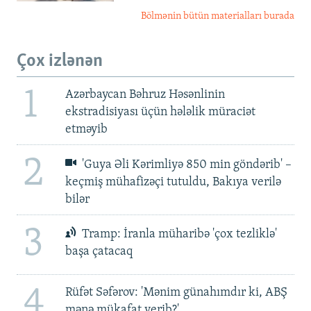
Bölmənin bütün materialları burada
Çox izlənən
1
Azərbaycan Bəhruz Həsənlinin
ekstradisiyası üçün hələlik müraciət
etməyib
2
'Guya Əli Kərimliyə 850 min göndərib' –
keçmiş mühafizəçi tutuldu, Bakıya verilə
bilər
3
Tramp: İranla müharibə 'çox tezliklə'
başa çatacaq
4
Rüfət Səfərov: 'Mənim günahımdır ki, ABŞ
mənə mükafat verib?'