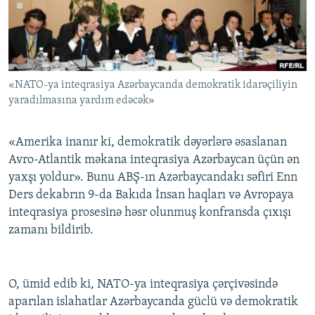
İNFOQRAFIKA
AZƏRBAYCAN ƏDƏBIYYATI KITABXANASI
MISSIYAMIZ
BIZI IZLƏ
KARIKATURA
İSLAM VƏ DEMOKRATIYA
PEŞƏ ETIKASI VƏ JURNALISTIKA STANDARTLARIMIZ
İZ - MƏDƏNIYYƏT PROQRAMI
MATERIALLARIMIZDAN ISTIFADƏ
«NATO-ya inteqrasiya Azərbaycanda demokratik idarəçiliyin
AZADLIQRADIOSU MOBIL TELEFONUNUZDA
RFE/RL-in bütün saytları
yaradılmasına yardım edəcək»
BIZIMLƏ ƏLAQƏ
XƏBƏR BÜLLETENLƏRIMIZ
«Amerika inanır ki, demokratik dəyərlərə əsaslanan
Avro-Atlantik məkana inteqrasiya Azərbaycan üçün ən
yaxşı yoldur». Bunu ABŞ-ın Azərbaycandakı səfiri Enn
Ders dekabrın 9-da Bakıda İnsan haqları və Avropaya
inteqrasiya prosesinə həsr olunmuş konfransda çıxışı
zamanı bildirib.
O, ümid edib ki, NATO-ya inteqrasiya çərçivəsində
aparılan islahatlar Azərbaycanda güclü və demokratik