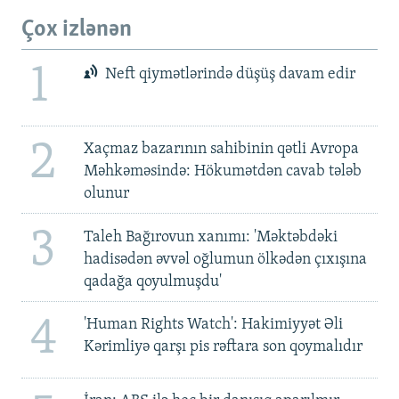
Çox izlənən
1
Neft qiymətlərində düşüş davam edir
2
Xaçmaz bazarının sahibinin qətli Avropa
Məhkəməsində: Hökumətdən cavab tələb
olunur
3
Taleh Bağırovun xanımı: 'Məktəbdəki
hadisədən əvvəl oğlumun ölkədən çıxışına
qadağa qoyulmuşdu'
4
'Human Rights Watch': Hakimiyyət Əli
Kərimliyə qarşı pis rəftara son qoymalıdır