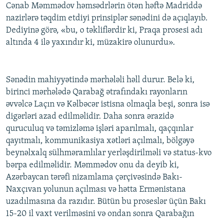
Cənab Məmmədov həmsədrlərin ötən həftə Madriddə
nazirlərə təqdim etdiyi prinsiplər sənədini də açıqlayıb.
Dediyinə görə, «bu, o təkliflərdir ki, Praqa prosesi adı
altında 4 ilə yaxındır ki, müzakirə olunurdu».
Sənədin mahiyyətində mərhələli həll durur. Belə ki,
birinci mərhələdə Qarabağ ətrafındakı rayonların
əvvəlcə Laçın və Kəlbəcər istisna olmaqla beşi, sonra isə
digərləri azad edilməlidir. Daha sonra ərazidə
quruculuq və təmizləmə işləri aparılmalı, qaçqınlar
qayıtmalı, kommunikasiya xətləri açılmalı, bölgəyə
beynəlxalq sülhməramlılar yerləşdirilməli və status-kvo
bərpa edilməlidir. Məmmədov onu da deyib ki,
Azərbaycan tərəfi nizamlama çərçivəsində Bakı-
Naxçıvan yolunun açılması və hətta Ermənistana
uzadılmasına da razıdır. Bütün bu proseslər üçün Bakı
15-20 il vaxt verilməsini və ondan sonra Qarabağın