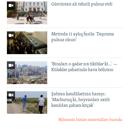
Gürcüstan ali təhsili pulsuz etdi
Metroda 11 aylıq fasilə: 'Daşınma
pulsuz olsun'
'Binaları o qədər sıx tikiblər ki...' —
Küləklər şəhərində hava böhranı
Şabran kəndlilərinin harayı:
'Məcburuq ki, heyvanları satıb
kənddən şəhərə köçək'
Bölmənin bütün materialları burada