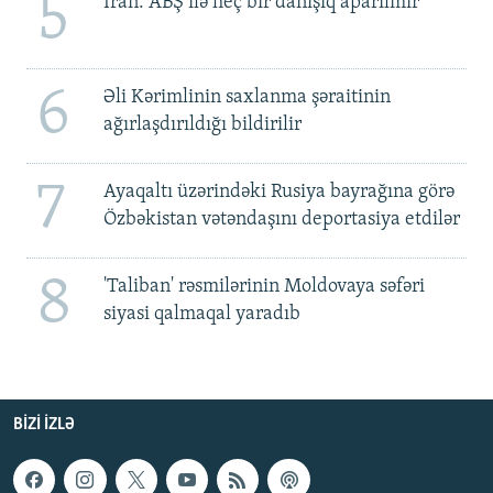
5
İran: ABŞ ilə heç bir danışıq aparılmır
6
Əli Kərimlinin saxlanma şəraitinin
ağırlaşdırıldığı bildirilir
7
Ayaqaltı üzərindəki Rusiya bayrağına görə
Özbəkistan vətəndaşını deportasiya etdilər
8
'Taliban' rəsmilərinin Moldovaya səfəri
siyasi qalmaqal yaradıb
BIZI IZLƏ