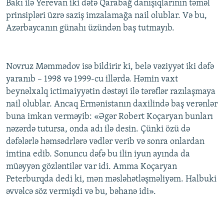
Bakı ilə Yerevan iki dəfə Qarabağ danışıqlarının təməl
prinsipləri üzrə saziş imzalamağa nail olublar. Və bu,
Azərbaycanın günahı üzündən baş tutmayıb.
Novruz Məmmədov isə bildirir ki, belə vəziyyət iki dəfə
yaranıb – 1998 və 1999-cu illərdə. Həmin vaxt
beynəlxalq ictimaiyyətin dəstəyi ilə tərəflər razılaşmaya
nail olublar. Ancaq Ermənistanın daxilində baş verənlər
buna imkan verməyib: «Əgər Robert Koçaryan bunları
nəzərdə tutursa, onda adı ilə desin. Çünki özü də
dəfələrlə həmsədrlərə vədlər verib və sonra onlardan
imtina edib. Sonuncu dəfə bu ilin iyun ayında da
müəyyən gözləntilər var idi. Amma Koçaryan
Peterburqda dedi ki, mən məsləhətləşməliyəm. Halbuki
əvvəlcə söz vermişdi və bu, bəhanə idi».