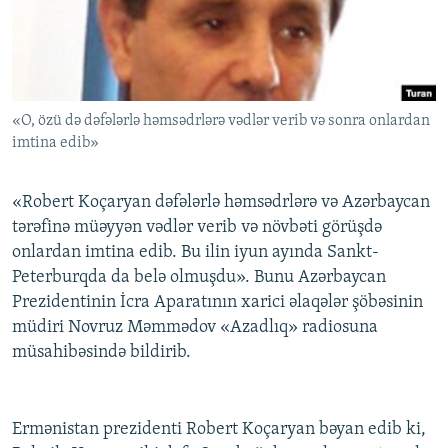
İNFOQRAFIKA
AZƏRBAYCAN ƏDƏBIYYATI KITABXANASI
MISSIYAMIZ
BIZI IZLƏ
KARIKATURA
İSLAM VƏ DEMOKRATIYA
PEŞƏ ETIKASI VƏ JURNALISTIKA STANDARTLARIMIZ
İZ - MƏDƏNIYYƏT PROQRAMI
MATERIALLARIMIZDAN ISTIFADƏ
«O, özü də dəfələrlə həmsədrlərə vədlər verib və sonra onlardan
AZADLIQRADIOSU MOBIL TELEFONUNUZDA
RFE/RL-in bütün saytları
imtina edib»
BIZIMLƏ ƏLAQƏ
XƏBƏR BÜLLETENLƏRIMIZ
«Robert Koçaryan dəfələrlə həmsədrlərə və Azərbaycan
tərəfinə müəyyən vədlər verib və növbəti görüşdə
onlardan imtina edib. Bu ilin iyun ayında Sankt-
Peterburqda da belə olmuşdu». Bunu Azərbaycan
Prezidentinin İcra Aparatının xarici əlaqələr şöbəsinin
müdiri Novruz Məmmədov «Azadlıq» radiosuna
müsahibəsində bildirib.
Ermənistan prezidenti Robert Koçaryan bəyan edib ki,