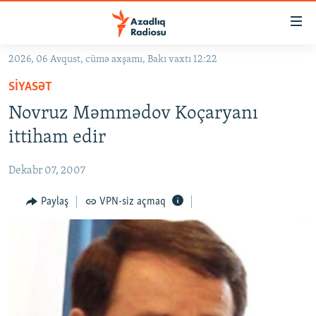
Keçid
linkləri
Əsas
2026, 06 Avqust, cümə axşamı, Bakı vaxtı 12:22
məzmuna
GÜNDƏM
SIYASƏT
qayıt
#İZAHLA
Əsas
Novruz Məmmədov Koçaryanı
KORRUPSIOMETR
naviqasiyaya
ittiham edir
qayıt
#ƏSLINDƏ
Axtarışa
Dekabr 07, 2007
FƏRQƏ BAX
keç
QANUNI DOĞRU
Paylaş
VPN-siz açmaq
ARAŞDIRMA
MULTIMEDIA
RADIO ARXIV
VIDEO
HAQQIMIZDA
FOTOQALEREYA
OXU ZALI