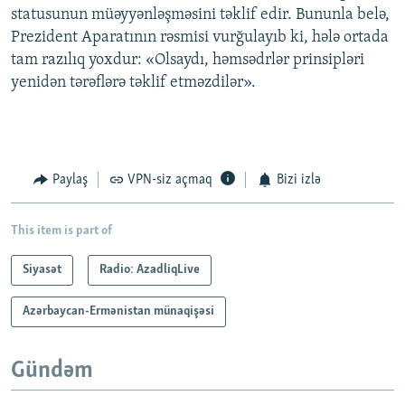
statusunun müəyyənləşməsini təklif edir. Bununla belə,
Prezident Aparatının rəsmisi vurğulayıb ki, hələ ortada
tam razılıq yoxdur: «Olsaydı, həmsədrlər prinsipləri
yenidən tərəflərə təklif etməzdilər».
Paylaş
VPN-siz açmaq
Bizi izlə
This item is part of
Siyasət
Radio: AzadliqLive
Azərbaycan-Ermənistan münaqişəsi
Gündəm