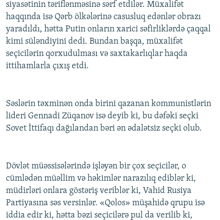
siyasətinin təriflənməsinə sərf etdilər. Müxalifət
haqqında isə Qərb ölkələrinə casusluq edənlər obrazı
yaradıldı, hətta Putin onların xarici səfirliklərdə çaqqal
kimi süləndiyini dedi. Bundan başqa, müxalifət
seçicilərin qorxudulması və saxtakarlıqlar haqda
ittihamlarla çıxış etdi.
Səslərin təxminən onda birini qazanan kommunistlərin
lideri Gennadi Züqanov isə deyib ki, bu dəfəki seçki
Sovet İttifaqı dağılandan bəri ən ədalətsiz seçki olub.
Dövlət müəssisələrində işləyən bir çox seçicilər, o
cümlədən müəllim və həkimlər narazılıq ediblər ki,
müdirləri onlara göstəriş veriblər ki, Vahid Rusiya
Partiyasına səs versinlər. «Qolos» müşahidə qrupu isə
iddia edir ki, hətta bəzi seçicilərə pul da verilib ki,