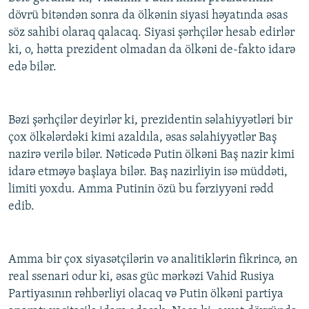
dövrü bitəndən sonra da ölkənin siyasi həyatında əsas
söz sahibi olaraq qalacaq. Siyasi şərhçilər hesab edirlər
ki, o, hətta prezident olmadan da ölkəni de-fakto idarə
edə bilər.
Bəzi şərhçilər deyirlər ki, prezidentin səlahiyyətləri bir
çox ölkələrdəki kimi azaldıla, əsas səlahiyyətlər Baş
nazirə verilə bilər. Nəticədə Putin ölkəni Baş nazir kimi
idarə etməyə başlaya bilər. Baş nazirliyin isə müddəti,
limiti yoxdu. Amma Putinin özü bu fərziyyəni rədd
edib.
Amma bir çox siyasətçilərin və analitiklərin fikrincə, ən
real ssenari odur ki, əsas güc mərkəzi Vahid Rusiya
Partiyasının rəhbərliyi olacaq və Putin ölkəni partiya