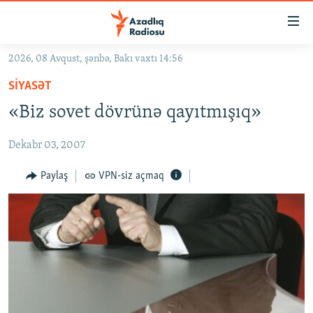
Keçid
linkləri
Əsas
2026, 08 Avqust, şənbə, Bakı vaxtı 14:56
məzmuna
GÜNDƏM
SIYASƏT
qayıt
#İZAHLA
Əsas
«Biz sovet dövrünə qayıtmışıq»
KORRUPSIOMETR
naviqasiyaya
qayıt
Dekabr 03, 2007
#ƏSLINDƏ
Axtarışa
FƏRQƏ BAX
Paylaş
VPN-siz açmaq
keç
QANUNI DOĞRU
ARAŞDIRMA
MULTIMEDIA
RADIO ARXIV
VIDEO
HAQQIMIZDA
FOTOQALEREYA
OXU ZALI