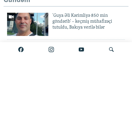
Gündəm
'Guya Əli Kərimliyə 850 min
göndərib' – keçmiş mühafizəçi
tutuldu, Bakıya verilə bilər
Elvin Mustafayev azadlıqda:
'Milyonluq yox, minlik korrupsiya
var'
Gürcüstan ali təhsili pulsuz etdi
Axtar
Metroda 11 aylıq fasilə: 'Daşınma
pulsuz olsun'