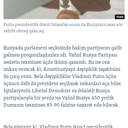
İNFOQRAFIKA
AZƏRBAYCAN ƏDƏBIYYATI KITABXANASI
MISSIYAMIZ
BIZI IZLƏ
KARIKATURA
İSLAM VƏ DEMOKRATIYA
PEŞƏ ETIKASI VƏ JURNALISTIKA STANDARTLARIMIZ
Putin prezidentlik dövrü bitəndən sonra da Rusiyanın əsas söz
İZ - MƏDƏNIYYƏT PROQRAMI
MATERIALLARIMIZDAN ISTIFADƏ
sahibi olaraq qalacaq
AZADLIQRADIOSU MOBIL TELEFONUNUZDA
RFE/RL-in bütün saytları
BIZIMLƏ ƏLAQƏ
Rusiyada parlament seçkisində hakim partiyanın qalib
gəlməsi proqnozlaşdırılan idi. Vahid Rusiya Partiyası
XƏBƏR BÜLLETENLƏRIMIZ
səslərin təxminən üçdə ikisini qazandı. Bu isə ona
imkan verəcək ki, Konstitusiyaya dəyişiklik təşəbbüsü
ilə çıxış etsin. Belə dəyişikliklər Vladimir Putin üçün
üçüncü dəfə də prezident seçilmək imkanları aça bilər.
İqtidaryönlü Liberal Demokrat və Ədalətli Rusiya
partiyalarıyla bir yerdə isə Vahid Rusiya 450 yerlik
Dumanın təxminən 85-90 faizinə nəzarət edə biləcək.
Belə görünür ki, Vladimir Putin ikinci prezidentlik