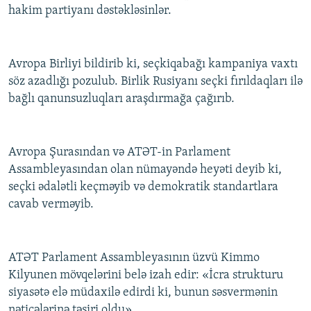
hakim partiyanı dəstəkləsinlər.
Avropa Birliyi bildirib ki, seçkiqabağı kampaniya vaxtı
söz azadlığı pozulub. Birlik Rusiyanı seçki fırıldaqları ilə
bağlı qanunsuzluqları araşdırmağa çağırıb.
Avropa Şurasından və ATƏT-in Parlament
Assambleyasından olan nümayəndə heyəti deyib ki,
seçki ədalətli keçməyib və demokratik standartlara
cavab verməyib.
ATƏT Parlament Assambleyasının üzvü Kimmo
Kilyunen mövqelərini belə izah edir: «İcra strukturu
siyasətə elə müdaxilə edirdi ki, bunun səsvermənin
nəticələrinə təsiri oldu».