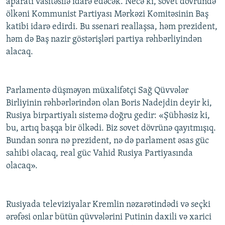
aparatı vasitəsilə idarə edəcək. Necə ki, sovet dövründə
ölkəni Kommunist Partiyası Mərkəzi Komitəsinin Baş
katibi idarə edirdi. Bu ssenari reallaşsa, həm prezident,
həm də Baş nazir göstərişləri partiya rəhbərliyindən
alacaq.
Parlamentə düşməyən müxalifətçi Sağ Qüvvələr
Birliyinin rəhbərlərindən olan Boris Nadejdin deyir ki,
Rusiya birpartiyalı sistemə doğru gedir: «Şübhəsiz ki,
bu, artıq başqa bir ölkədi. Biz sovet dövrünə qayıtmışıq.
Bundan sonra nə prezident, nə də parlament əsas güc
sahibi olacaq, real güc Vahid Rusiya Partiyasında
olacaq».
Rusiyada televiziyalar Kremlin nəzarətindədi və seçki
ərəfəsi onlar bütün qüvvələrini Putinin daxili və xarici