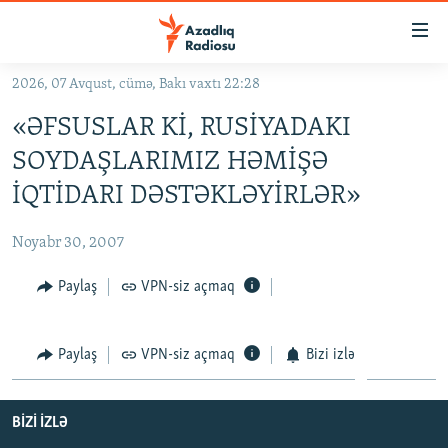
Keçid
linkləri
Əsas
2026, 07 Avqust, cümə, Bakı vaxtı 22:28
məzmuna
GÜNDƏM
«ƏFSUSLAR Kİ, RUSİYADAKI
qayıt
#İZAHLA
Əsas
SOYDAŞLARIMIZ HƏMİŞƏ
KORRUPSIOMETR
naviqasiyaya
İQTİDARI DƏSTƏKLƏYİRLƏR»
qayıt
#ƏSLINDƏ
Axtarışa
Noyabr 30, 2007
FƏRQƏ BAX
keç
QANUNI DOĞRU
Paylaş
VPN-siz açmaq
ARAŞDIRMA
Paylaş
VPN-siz açmaq
Bizi izlə
MULTIMEDIA
RADIO ARXIV
VIDEO
BIZI IZLƏ
HAQQIMIZDA
FOTOQALEREYA
OXU ZALI