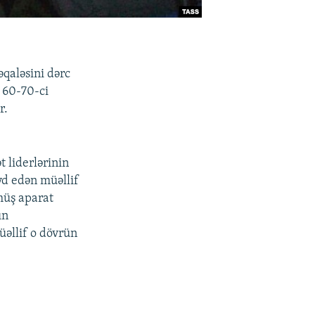
qaləsini dərc
 60-70-ci
r.
 liderlərinin
yd edən müəllif
şmüş aparat
ın
üəllif o dövrün
.