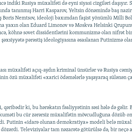
ncə indiki Rusiya müxalifəti də eyni siyasi cizgiləri daşıyır. 
nda tanınmış Harri Kasparov, Yeltsin dönəmində baş naziri
ş Boris Nemtsov, ideoloji baxımdan faşist yönümlü Milli Bo
ha yaxın olan Eduard Limonov və Moskva Helsinki Qrupunu
incə, köhnə sovet dissidentlərini kommunizmə olan nifrət bir
 şəxsiyyətə pərəstiş ideologiyasına əsaslanan Putinizmə olan
ı müxalifəti açıq-aydın kriminal ünsürlər və Rusiya cəmiy
tinin özü müxalifəti «xarici ödəmələrlə yaşayaraq sülənən ç
i, qəribədir ki, bu hərəkatın fəaliyyətinin səsi hələ də gəlir.
kuməti bu cür zərərsiz müxalifətin mövcudluğuna dözüb on
di. Putinin «idarə olunan demokratiya» modeli belə müxali
özərdi. Televiziyalar tam nəzarətə götürülsə də, bir neçə az