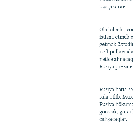
üzə çıxarar.
Ola bilər ki, s
istisna etmək o
getmək üzrədir
neft pullarında
nəticə alınaca
Rusiya preziden
Rusiya hətta s
sala bilib. Müx
Rusiya hökumət
görəcək, görən
çalışacaqlar.