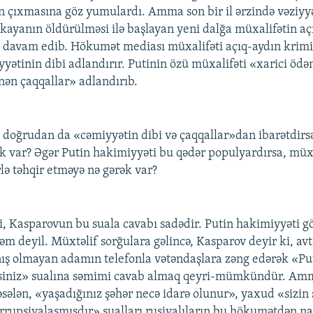
n çıxmasına göz yumulardı. Amma son bir il ərzində vəziyyə
kayanın öldürülməsi ilə başlayan yeni dalğa müxalifətin aç
ə davam edib. Hökumət mediası müxalifəti açıq-aydın krimi
yyətinin dibi adlandırır. Putinin özü müxalifəti «xarici ödə
nən çaqqallar» adlandırıb.
 doğrudan da «cəmiyyətin dibi və çaqqallar»dan ibarətdirsə
k var? Əgər Putin hakimiyyəti bu qədər populyardırsa, müxa
lə təhqir etməyə nə gərək var?
ki, Kasparovun bu suala cavabı sadədir. Putin hakimiyyəti 
m deyil. Müxtəlif sorğulara gəlincə, Kasparov deyir ki, avt
ış olmayan adamın telefonla vətəndaşlara zəng edərək «Pu
rsiniz» sualına səmimi cavab almaq qeyri-mümkündür. Am
sələn, «yaşadığınız şəhər necə idarə olunur», yaxud «sizin
rrupsiyalaşmışdır» sualları rusiyalıların bu hökumətdən na