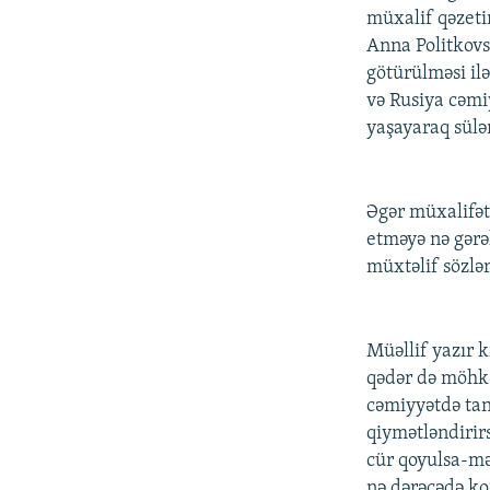
müxalif qəzeti
Anna Politkovs
götürülməsi il
və Rusiya cəmi
yaşayaraq sülə
Əgər müxalifət
etməyə nə gərə
müxtəlif sözlər
Müəllif yazır 
qədər də möhkə
cəmiyyətdə tan
qiymətləndiri
cür qoyulsa-mə
nə dərəcədə ko