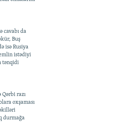
də cavabı da
ökür, Buş
ə isə Rusiya
emlin istədiyi
 tənqidi
 Qərbi razı
otolara oxşaması
killəri
aq durmağa