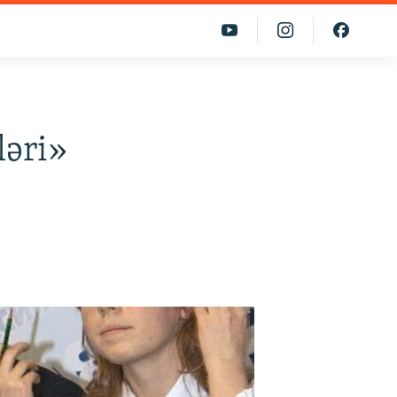
ləri»