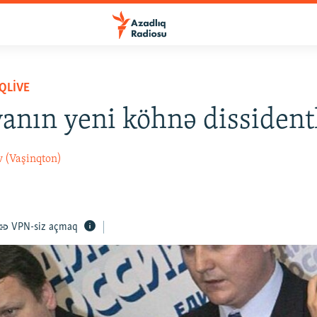
QLIVE
anın yeni köhnə dissident
 (Vaşinqton)
VPN-siz açmaq