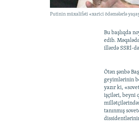
Putinin müxalifəti «xarici ödəmələrlə yaşa
Bu başlıqda no
edib. Məqalədə
illərdə SSRİ-də
Ötən şənbə Baş
geyimlərinin be
yazır ki, «sove
işçiləri, beyni
millətçilərində
tanınmış sovet
dissidentlərini