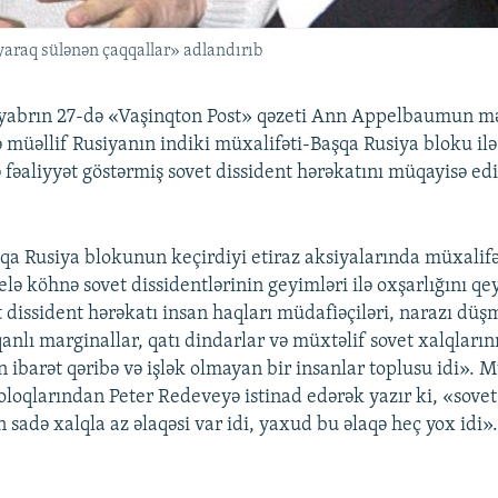
yaraq sülənən çaqqallar» adlandırıb
yabrın 27-də «Vaşinqton Post» qəzeti Ann Appelbaumun mə
 müəllif Rusiyanın indiki müxalifəti-Başqa Rusiya bloku ilə
 fəaliyyət göstərmiş sovet dissident hərəkatını müqayisə edi
qa Rusiya blokunun keçirdiyi etiraz aksiyalarında müxalifət
lə köhnə sovet dissidentlərinin geyimləri ilə oxşarlığını qe
t dissident hərəkatı insan haqları müdafiəçiləri, narazı dü
 qanlı marginallar, qatı dindarlar və müxtəlif sovet xalqların
n ibarət qəribə və işlək olmayan bir insanlar toplusu idi». M
oloqlarından Peter Redeveyə istinad edərək yazır ki, «sovet
n sadə xalqla az əlaqəsi var idi, yaxud bu əlaqə heç yox idi»