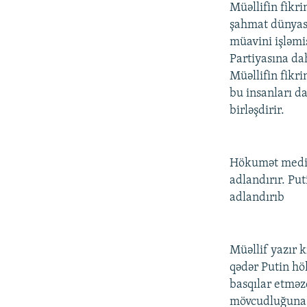
Müəllifin fikri
şahmat dünyası
müavini işləmi
Partiyasına da
Müəllifin fikr
bu insanları da
birləşdirir.
Hökumət medias
adlandırır. Pu
adlandırıb
Müəllif yazır k
qədər Putin hö
basqılar etməz
mövcudluğuna d