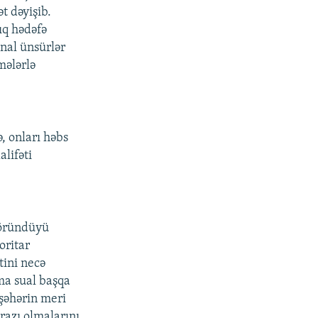
t dəyişib.
ıq hədəfə
nal ünsürlər
mələrlə
, onları həbs
lifəti
göründüyü
oritar
tini necə
ma sual başqa
 şəhərin meri
razı olmalarını