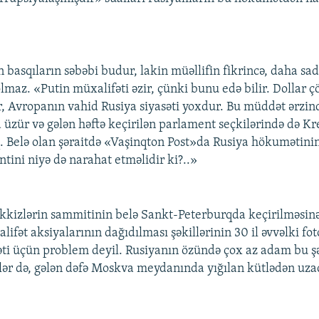
on basqıların səbəbi budur, lakin müəllifin fikrincə, daha sa
lmaz. «Putin müxalifəti əzir, çünki bunu edə bilir. Dollar ç
, Avropanın vahid Rusiya siyasəti yoxdur. Bu müddət ərzind
 üzür və gələn həftə keçirilən parlament seçkilərində də Kr
q. Belə olan şəraitdə «Vaşinqton Post»da Rusiya hökumətinin
tini niyə də narahat etməlidir ki?..»
əkkizlərin sammitinin belə Sankt-Peterburqda keçirilməsinə
alifət aksiyalarının dağıdılması şəkillərinin 30 il əvvəlki f
i üçün problem deyil. Rusiyanın özündə çox az adam bu şə
lər də, gələn dəfə Moskva meydanında yığılan kütlədən uz