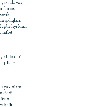
Siyasətdə yox,
n birinci
lşevik
n qalıqları.
ləşdirdiyi kimi
 nifrət
yətinin dibi
aqqallar»
 Bu yaxınlara
a ciddi
fətin
tirajlı