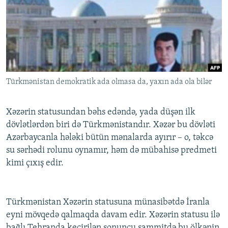
İNFOQRAFIKA
AZƏRBAYCAN ƏDƏBIYYATI KITABXANASI
MISSIYAMIZ
BIZI IZLƏ
KARIKATURA
İSLAM VƏ DEMOKRATIYA
PEŞƏ ETIKASI VƏ JURNALISTIKA STANDARTLARIMIZ
İZ - MƏDƏNIYYƏT PROQRAMI
MATERIALLARIMIZDAN ISTIFADƏ
AZADLIQRADIOSU MOBIL TELEFONUNUZDA
RFE/RL-in bütün saytları
Türkmənistan demokratik ada olmasa da, yaxın ada ola bilər
BIZIMLƏ ƏLAQƏ
XƏBƏR BÜLLETENLƏRIMIZ
Xəzərin statusundan bəhs edəndə, yada düşən ilk
dövlətlərdən biri də Türkmənistandır. Xəzər bu dövləti
Azərbaycanla hələki bütün mənalarda ayırır – o, təkcə
su sərhədi rolunu oynamır, həm də mübahisə predmeti
kimi çıxış edir.
Türkmənistan Xəzərin statusuna münasibətdə İranla
eyni mövqedə qalmaqda davam edir. Xəzərin statusu ilə
bağlı Tehranda keçirilən sonuncu sammitdə bu ölkənin