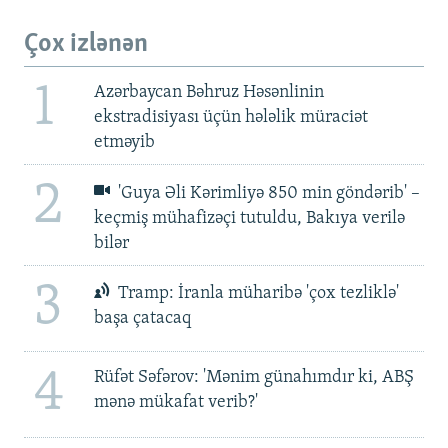
Çox izlənən
1
Azərbaycan Bəhruz Həsənlinin
ekstradisiyası üçün hələlik müraciət
etməyib
2
'Guya Əli Kərimliyə 850 min göndərib' –
keçmiş mühafizəçi tutuldu, Bakıya verilə
bilər
3
Tramp: İranla müharibə 'çox tezliklə'
başa çatacaq
4
Rüfət Səfərov: 'Mənim günahımdır ki, ABŞ
mənə mükafat verib?'