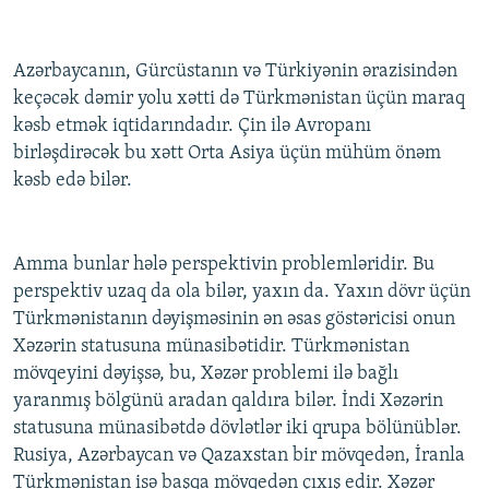
Azərbaycanın, Gürcüstanın və Türkiyənin ərazisindən
keçəcək dəmir yolu xətti də Türkmənistan üçün maraq
kəsb etmək iqtidarındadır. Çin ilə Avropanı
birləşdirəcək bu xətt Orta Asiya üçün mühüm önəm
kəsb edə bilər.
Amma bunlar hələ perspektivin problemləridir. Bu
perspektiv uzaq da ola bilər, yaxın da. Yaxın dövr üçün
Türkmənistanın dəyişməsinin ən əsas göstəricisi onun
Xəzərin statusuna münasibətidir. Türkmənistan
mövqeyini dəyişsə, bu, Xəzər problemi ilə bağlı
yaranmış bölgünü aradan qaldıra bilər. İndi Xəzərin
statusuna münasibətdə dövlətlər iki qrupa bölünüblər.
Rusiya, Azərbaycan və Qazaxstan bir mövqedən, İranla
Türkmənistan isə başqa mövqedən çıxış edir. Xəzər