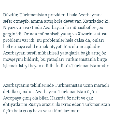
Düzdür, Türkmənistan prezidenti hələ Azərbaycana
səfər etməyib, amma artıq belə dəvət var. Xatırladaq ki,
Niyazovun vaxtında Azərbaycanla münasibətlər çox
gərgin idi. Ortada mübahisəli yataq və Xəzərin statusu
problemi var idi. Bu problemlər hələ qalsa da, onları
həll etməyə cəhd etmək niyyəti hiss olunmaqdadır.
Azərbaycan tərəfi mübahisəli yataqlarla bağlı artıq öz
mövqeyini bildirib, bu yataqları Türkmənistanla birgə
işləmək istəyi bəyan edilib. İndi söz Türkmənistanındır.
Azərbaycanın təkliflərində Türkmənistan üçün maraqlı
detallar çoxdur. Azərbaycan Türkmənistan üçün
Avropaya çıxış ola bilər. Hazırda öz neft və qaz
ehtiyatlarını Rusiya ərazisi ilə ixrac edən Türkmənistan
üçün belə çıxış hava və su kimi lazımdır.