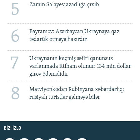
5
Zamin Salayev azadlığa çıxıb
6
Bayramov: Azərbaycan Ukraynaya qaz
tədarük etməyə hazırdır
7
Ukraynanın keçmiş səfiri qanunsuz
varlanmada ittiham olunur: 134 min dollar
girov ödəməlidir
8
Matviyenkodan Rubinyana xəbərdarlıq:
rusiyalı turistlər gəlməyə bilər
BIZI IZLƏ