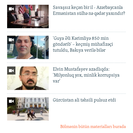
Savaşsız keçən bir il - Azərbaycanla
Ermənistan sülhə nə qədər yaxındır?
'Guya Əli Kərimliyə 850 min
göndərib' – keçmiş mühafizəçi
tutuldu, Bakıya verilə bilər
Elvin Mustafayev azadlıqda:
'Milyonluq yox, minlik korrupsiya
var'
Gürcüstan ali təhsili pulsuz etdi
Bölmənin bütün materialları burada