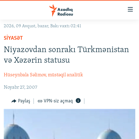
Keçid
linkləri
Əsas
2026, 09 Avqust, bazar, Bakı vaxtı 02:41
məzmuna
GÜNDƏM
SIYASƏT
qayıt
#İZAHLA
Əsas
Niyazovdan sonrakı Türkmənistan
KORRUPSIOMETR
naviqasiyaya
və Xəzərin statusu
qayıt
#ƏSLINDƏ
Axtarışa
Hüseynbala Səlimov, müstəqil analitik
FƏRQƏ BAX
keç
Noyabr 27, 2007
QANUNI DOĞRU
ARAŞDIRMA
Paylaş
VPN-siz açmaq
MULTIMEDIA
RADIO ARXIV
VIDEO
HAQQIMIZDA
FOTOQALEREYA
OXU ZALI