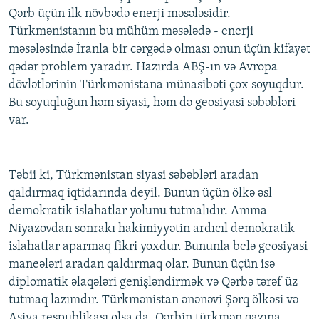
Qərb üçün ilk növbədə enerji məsələsidir.
Türkmənistanın bu mühüm məsələdə - enerji
məsələsində İranla bir cərgədə olması onun üçün kifayət
qədər problem yaradır. Hazırda ABŞ-ın və Avropa
dövlətlərinin Türkmənistana münasibəti çox soyuqdur.
Bu soyuqluğun həm siyasi, həm də geosiyasi səbəbləri
var.
Təbii ki, Türkmənistan siyasi səbəbləri aradan
qaldırmaq iqtidarında deyil. Bunun üçün ölkə əsl
demokratik islahatlar yolunu tutmalıdır. Amma
Niyazovdan sonrakı hakimiyyətin ardıcıl demokratik
islahatlar aparmaq fikri yoxdur. Bununla belə geosiyasi
maneələri aradan qaldırmaq olar. Bunun üçün isə
diplomatik əlaqələri genişləndirmək və Qərbə tərəf üz
tutmaq lazımdır. Türkmənistan ənənəvi Şərq ölkəsi və
Asiya respublikası olsa da, Qərbin türkmən qazına