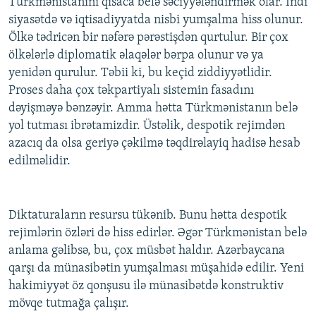
Türkmənistanını qısaca belə səciyyələndirmək olar. İndi
siyasətdə və iqtisadiyyatda nisbi yumşalma hiss olunur.
Ölkə tədricən bir nəfərə pərəstişdən qurtulur. Bir çox
ölkələrlə diplomatik əlaqələr bərpa olunur və ya
yenidən qurulur. Təbii ki, bu keçid ziddiyyətlidir.
Proses daha çox təkpartiyalı sistemin fasadını
dəyişməyə bənzəyir. Amma hətta Türkmənistanın belə
yol tutması ibrətamizdir. Üstəlik, despotik rejimdən
azacıq da olsa geriyə çəkilmə təqdirəlayiq hadisə hesab
edilməlidir.
Diktaturaların resursu tükənib. Bunu hətta despotik
rejimlərin özləri də hiss edirlər. Əgər Türkmənistan belə
anlama gəlibsə, bu, çox müsbət haldır. Azərbaycana
qarşı da münasibətin yumşalması müşahidə edilir. Yeni
hakimiyyət öz qonşusu ilə münasibətdə konstruktiv
mövqe tutmağa çalışır.