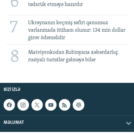
6
tədarük etməyə hazırdır
7
Ukraynanın keçmiş səfiri qanunsuz
varlanmada ittiham olunur: 134 min dollar
girov ödəməlidir
8
Matviyenkodan Rubinyana xəbərdarlıq:
rusiyalı turistlər gəlməyə bilər
BIZI IZLƏ
MƏLUMAT