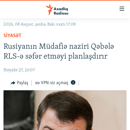
Keçid
linkləri
Əsas
2026, 08 Avqust, şənbə, Bakı vaxtı 17:08
məzmuna
GÜNDƏM
SIYASƏT
qayıt
#İZAHLA
Əsas
Rusiyanın Müdafiə naziri Qəbələ
KORRUPSIOMETR
naviqasiyaya
RLS-ə səfər etməyi planlaşdırır
qayıt
#ƏSLINDƏ
Axtarışa
Noyabr 27, 2007
FƏRQƏ BAX
keç
QANUNI DOĞRU
Paylaş
VPN-siz açmaq
ARAŞDIRMA
MULTIMEDIA
RADIO ARXIV
VIDEO
HAQQIMIZDA
FOTOQALEREYA
OXU ZALI