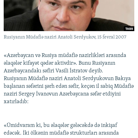
İNFOQRAFIKA
AZƏRBAYCAN ƏDƏBIYYATI KITABXANASI
MISSIYAMIZ
BIZI IZLƏ
KARIKATURA
İSLAM VƏ DEMOKRATIYA
PEŞƏ ETIKASI VƏ JURNALISTIKA STANDARTLARIMIZ
İZ - MƏDƏNIYYƏT PROQRAMI
MATERIALLARIMIZDAN ISTIFADƏ
Rusiyanın Müdafiə naziri Anatoli Serdyukov, 15 fevral 2007
AZADLIQRADIOSU MOBIL TELEFONUNUZDA
RFE/RL-in bütün saytları
BIZIMLƏ ƏLAQƏ
«Azərbaycan və Rusiya müdafiə nazirlikləri arasında
XƏBƏR BÜLLETENLƏRIMIZ
əlaqələr kifayət qədər aktivdir». Bunu Rusiyanın
Azərbaycandakı səfiri Vasili İstratov deyib.
Rusiyanın Müdafiə naziri Anatoli Serdyukovun Bakıya
başlanan səfərini şərh edən səfir, keçən il sabiq Müdafiə
naziri Sergey İvanovun Azərbaycana səfər etdiyini
xatırladıb:
«Ümidvaram ki, bu əlaqələr gələcəkdə də inkişaf
edəcək. İki ölkənin müdafiə strukturları arasında