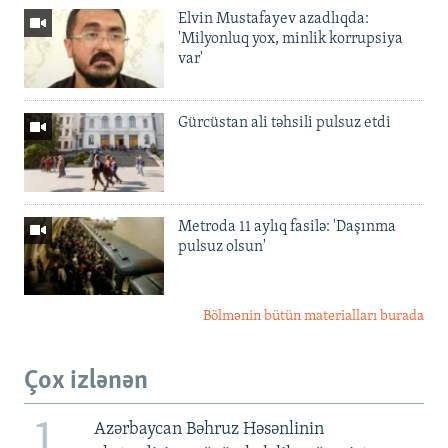
Elvin Mustafayev azadlıqda:
'Milyonluq yox, minlik korrupsiya
var'
Gürcüstan ali təhsili pulsuz etdi
Metroda 11 aylıq fasilə: 'Daşınma
pulsuz olsun'
Bölmənin bütün materialları burada
Çox izlənən
1
Azərbaycan Bəhruz Həsənlinin