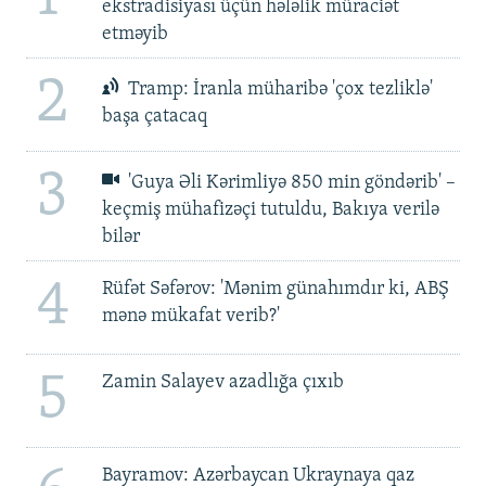
ekstradisiyası üçün hələlik müraciət
etməyib
2
Tramp: İranla müharibə 'çox tezliklə'
başa çatacaq
3
'Guya Əli Kərimliyə 850 min göndərib' –
keçmiş mühafizəçi tutuldu, Bakıya verilə
bilər
4
Rüfət Səfərov: 'Mənim günahımdır ki, ABŞ
mənə mükafat verib?'
5
Zamin Salayev azadlığa çıxıb
Bayramov: Azərbaycan Ukraynaya qaz