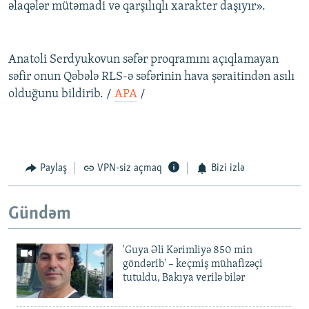
əlaqələr mütəmadi və qarşılıqlı xarakter daşıyır».
Anatoli Serdyukovun səfər proqramını açıqlamayan
səfir onun Qəbələ RLS-ə səfərinin hava şəraitindən asılı
olduğunu bildirib. /
APA
/
Paylaş
VPN-siz açmaq
Bizi izlə
Gündəm
'Guya Əli Kərimliyə 850 min
göndərib' – keçmiş mühafizəçi
tutuldu, Bakıya verilə bilər