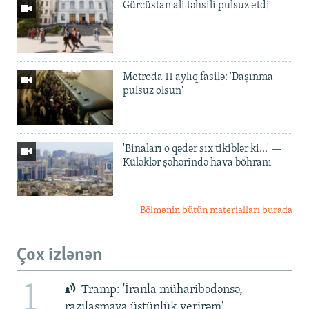
Gürcüstan ali təhsili pulsuz etdi
Metroda 11 aylıq fasilə: 'Daşınma
pulsuz olsun'
'Binaları o qədər sıx tikiblər ki...' —
Küləklər şəhərində hava böhranı
Bölmənin bütün materialları burada
Çox izlənən
1
Tramp: 'İranla müharibədənsə,
razılaşmaya üstünlük verirəm'