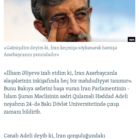
İNFOQRAFIKA
AZƏRBAYCAN ƏDƏBIYYATI KITABXANASI
MISSIYAMIZ
BIZI IZLƏ
KARIKATURA
İSLAM VƏ DEMOKRATIYA
PEŞƏ ETIKASI VƏ JURNALISTIKA STANDARTLARIMIZ
İZ - MƏDƏNIYYƏT PROQRAMI
MATERIALLARIMIZDAN ISTIFADƏ
AZADLIQRADIOSU MOBIL TELEFONUNUZDA
RFE/RL-in bütün saytları
«Gəlmişdim deyim ki, İran keçmişə söykənərək həmişə
BIZIMLƏ ƏLAQƏ
Azərbaycanın yanındadır»
XƏBƏR BÜLLETENLƏRIMIZ
«İlham Əliyevə izah etdim ki, İran Azərbaycanla
əlaqələrinin inkişafında heç bir məhdudiyyət tanımır».
Bunu Bakıya səfərini başa vuran İran Parlamentinin -
İslam Şurası Məclisinin sədri Qulaməli Həddad Adeli
noyabrın 24-də Bakı Dövlət Universitetində çıxışı
zamanı bildirib.
Cənab Adeli deyib ki, İran qonşuluğundakı