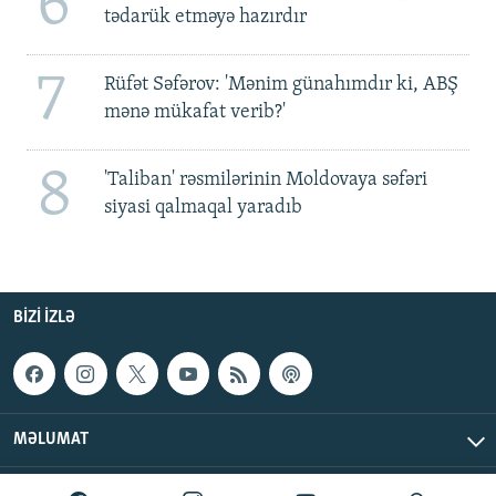
6
tədarük etməyə hazırdır
7
Rüfət Səfərov: 'Mənim günahımdır ki, ABŞ
mənə mükafat verib?'
8
'Taliban' rəsmilərinin Moldovaya səfəri
siyasi qalmaqal yaradıb
BIZI IZLƏ
MƏLUMAT