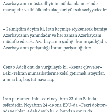
Azərbaycanın müstəqilliyinin möhkəmlənməsində
maraqlıdır və iki ölkənin əlaqələri yüksək səviyyədədir:
«Gəlmişdim deyim ki, İran keçmişə söykənərək həmişə
Azərbaycanın yanındadır və hər zaman Azərbaycanı
müdafiə edəcək. Azərbaycanın şadlığı İranın şadlığıdır.
Azərbaycanın pərişanlığı İranın pərişanlığıdır».
Cənab Adeli onu da vurğulayıb ki, «kənar qüvvələr»
Bakı-Tehran münasibətlərinə xələl gətirmək istəyirlər,
amma bu, baş tutmayacaq.
İran parlamentinin sədri noyabrın 23-dən Bakıda
səfərdədir. Noyabrın 24-də ona BDU-da «Fəxri doktor»
adı veriblər. Adeli deyib ki, o, bundan sonra da