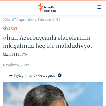
Keçid
linkləri
Əsas
2026, 07 Avqust, cümə, Bakı vaxtı 11:59
məzmuna
GÜNDƏM
SIYASƏT
qayıt
#İZAHLA
Əsas
«İran Azərbaycanla əlaqələrinin
KORRUPSIOMETR
naviqasiyaya
inkişafında heç bir məhdudiyyət
qayıt
#ƏSLINDƏ
tanımır»
Axtarışa
FƏRQƏ BAX
keç
Noyabr 24, 2007
QANUNI DOĞRU
Paylaş
VPN-siz açmaq
ARAŞDIRMA
MULTIMEDIA
RADIO ARXIV
VIDEO
HAQQIMIZDA
FOTOQALEREYA
OXU ZALI