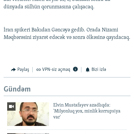
dünyada sülhün qorunmasına çalışacaq.
İran spikeri Bakıdan Gəncəyə gedib. Orada Nizami
Məqbərəsini ziyarət edəcək və sonra ölkəsinə qayıdacaq.
Paylaş
VPN-siz açmaq
Bizi izlə
Gündəm
Elvin Mustafayev azadlıqda:
'Milyonluq yox, minlik korrupsiya
var'