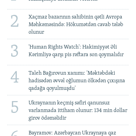
2
Xaçmaz bazarının sahibinin qətli Avropa
Məhkəməsində: Hökumətdən cavab tələb
olunur
3
'Human Rights Watch': Hakimiyyət Əli
Kərimliyə qarşı pis rəftara son qoymalıdır
4
Taleh Bağırovun xanımı: 'Məktəbdəki
hadisədən əvvəl oğlumun ölkədən çıxışına
qadağa qoyulmuşdu'
5
Ukraynanın keçmiş səfiri qanunsuz
varlanmada ittiham olunur: 134 min dollar
girov ödəməlidir
Bayramov: Azərbaycan Ukraynaya qaz