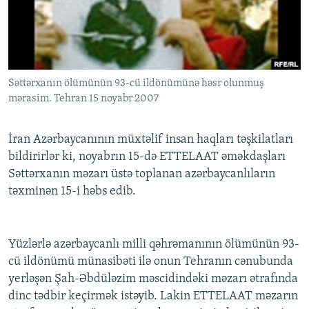
İNFOQRAFIKA
AZƏRBAYCAN ƏDƏBIYYATI KITABXANASI
MISSIYAMIZ
BIZI IZLƏ
KARIKATURA
İSLAM VƏ DEMOKRATIYA
PEŞƏ ETIKASI VƏ JURNALISTIKA STANDARTLARIMIZ
İZ - MƏDƏNIYYƏT PROQRAMI
MATERIALLARIMIZDAN ISTIFADƏ
Səttərxanın ölümünün 93-cü ildönümünə həsr olunmuş
AZADLIQRADIOSU MOBIL TELEFONUNUZDA
RFE/RL-in bütün saytları
mərasim. Tehran 15 noyabr 2007
BIZIMLƏ ƏLAQƏ
XƏBƏR BÜLLETENLƏRIMIZ
İran Azərbaycanının müxtəlif insan haqları təşkilatları
bildirirlər ki, noyabrın 15-də ETTELAAT əməkdaşları
Səttərxanın məzarı üstə toplanan azərbaycanlıların
təxminən 15-i həbs edib.
Yüzlərlə azərbaycanlı milli qəhrəmanının ölümünün 93-
cü ildönümü münasibəti ilə onun Tehranın cənubunda
yerləşən Şah-Əbdüləzim məscidindəki məzarı ətrafında
dinc tədbir keçirmək istəyib. Lakin ETTELAAT məzarın