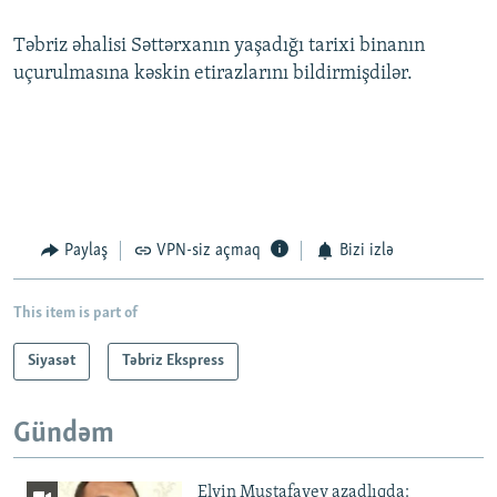
Təbriz əhalisi Səttərxanın yaşadığı tarixi binanın
uçurulmasına kəskin etirazlarını bildirmişdilər.
Paylaş
VPN-siz açmaq
Bizi izlə
This item is part of
Siyasət
Təbriz Ekspress
Gündəm
Elvin Mustafayev azadlıqda: