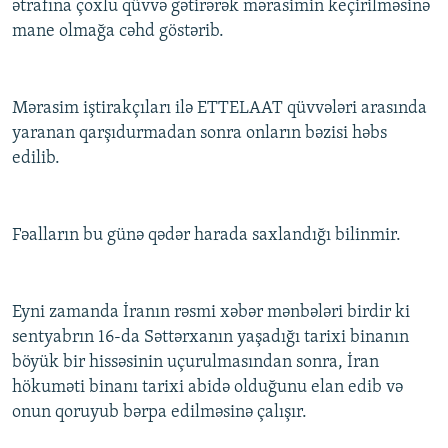
ətrafına çoxlu qüvvə gətirərək mərasimin keçirilməsinə
mane olmağa cəhd göstərib.
Mərasim iştirakçıları ilə ETTELAAT qüvvələri arasında
yaranan qarşıdurmadan sonra onların bəzisi həbs
edilib.
Fəalların bu günə qədər harada saxlandığı bilinmir.
Eyni zamanda İranın rəsmi xəbər mənbələri birdir ki
sentyabrın 16-da Səttərxanın yaşadığı tarixi binanın
böyük bir hissəsinin uçurulmasından sonra, İran
hökuməti binanı tarixi abidə olduğunu elan edib və
onun qoruyub bərpa edilməsinə çalışır.