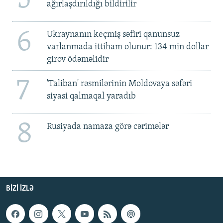
ağırlaşdırıldığı bildirilir
6
Ukraynanın keçmiş səfiri qanunsuz
varlanmada ittiham olunur: 134 min dollar
girov ödəməlidir
7
'Taliban' rəsmilərinin Moldovaya səfəri
siyasi qalmaqal yaradıb
8
Rusiyada namaza görə cərimələr
BIZI IZLƏ