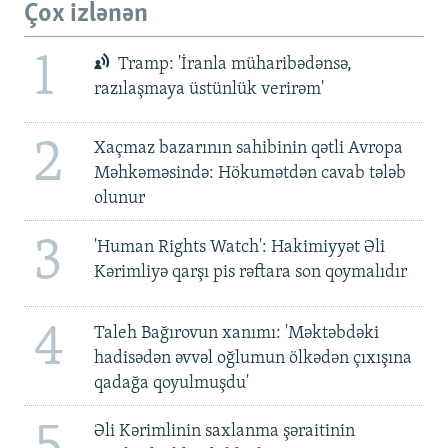
Çox izlənən
1
Tramp: 'İranla müharibədənsə,
razılaşmaya üstünlük verirəm'
2
Xaçmaz bazarının sahibinin qətli Avropa
Məhkəməsində: Hökumətdən cavab tələb
olunur
3
'Human Rights Watch': Hakimiyyət Əli
Kərimliyə qarşı pis rəftara son qoymalıdır
4
Taleh Bağırovun xanımı: 'Məktəbdəki
hadisədən əvvəl oğlumun ölkədən çıxışına
qadağa qoyulmuşdu'
5
Əli Kərimlinin saxlanma şəraitinin