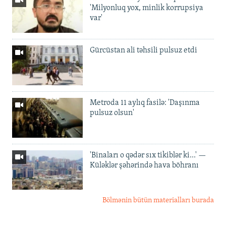
'Milyonluq yox, minlik korrupsiya
var'
Gürcüstan ali təhsili pulsuz etdi
Metroda 11 aylıq fasilə: 'Daşınma
pulsuz olsun'
'Binaları o qədər sıx tikiblər ki...' —
Küləklər şəhərində hava böhranı
Bölmənin bütün materialları burada