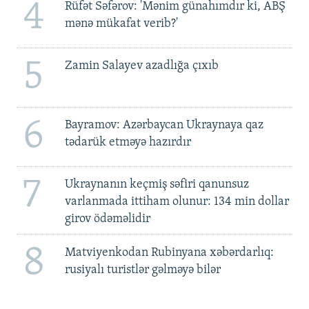
4
Rüfət Səfərov: 'Mənim günahımdır ki, ABŞ
mənə mükafat verib?'
5
Zamin Salayev azadlığa çıxıb
6
Bayramov: Azərbaycan Ukraynaya qaz
tədarük etməyə hazırdır
7
Ukraynanın keçmiş səfiri qanunsuz
varlanmada ittiham olunur: 134 min dollar
girov ödəməlidir
8
Matviyenkodan Rubinyana xəbərdarlıq:
rusiyalı turistlər gəlməyə bilər