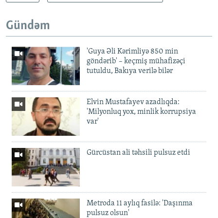
Gündəm
'Guya Əli Kərimliyə 850 min
göndərib' – keçmiş mühafizəçi
tutuldu, Bakıya verilə bilər
Elvin Mustafayev azadlıqda:
'Milyonluq yox, minlik korrupsiya
var'
Gürcüstan ali təhsili pulsuz etdi
Metroda 11 aylıq fasilə: 'Daşınma
pulsuz olsun'