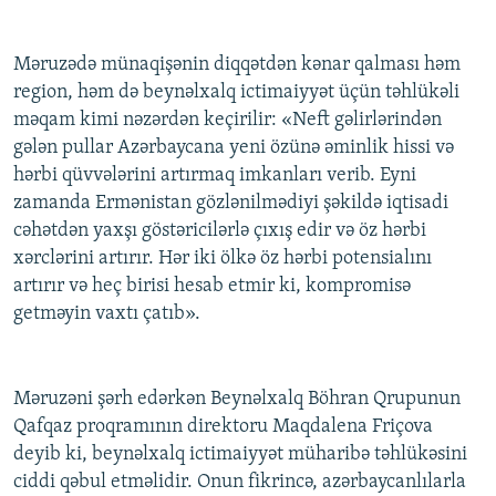
Məruzədə münaqişənin diqqətdən kənar qalması həm
region, həm də beynəlxalq ictimaiyyət üçün təhlükəli
məqam kimi nəzərdən keçirilir: «Neft gəlirlərindən
gələn pullar Azərbaycana yeni özünə əminlik hissi və
hərbi qüvvələrini artırmaq imkanları verib. Eyni
zamanda Ermənistan gözlənilmədiyi şəkildə iqtisadi
cəhətdən yaxşı göstəricilərlə çıxış edir və öz hərbi
xərclərini artırır. Hər iki ölkə öz hərbi potensialını
artırır və heç birisi hesab etmir ki, kompromisə
getməyin vaxtı çatıb».
Məruzəni şərh edərkən Beynəlxalq Böhran Qrupunun
Qafqaz proqramının direktoru Maqdalena Friçova
deyib ki, beynəlxalq ictimaiyyət müharibə təhlükəsini
ciddi qəbul etməlidir. Onun fikrincə, azərbaycanlılarla