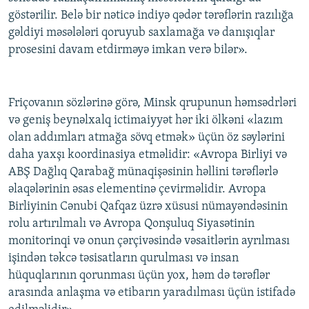
göstərilir. Belə bir nəticə indiyə qədər tərəflərin razılığa
gəldiyi məsələləri qoruyub saxlamağa və danışıqlar
prosesini davam etdirməyə imkan verə bilər».
Friçovanın sözlərinə görə, Minsk qrupunun həmsədrləri
və geniş beynəlxalq ictimaiyyət hər iki ölkəni «lazım
olan addımları atmağa sövq etmək» üçün öz səylərini
daha yaxşı koordinasiya etməlidir: «Avropa Birliyi və
ABŞ Dağlıq Qarabağ münaqişəsinin həllini tərəflərlə
əlaqələrinin əsas elementinə çevirməlidir. Avropa
Birliyinin Cənubi Qafqaz üzrə xüsusi nümayəndəsinin
rolu artırılmalı və Avropa Qonşuluq Siyasətinin
monitorinqi və onun çərçivəsində vəsaitlərin ayrılması
işindən təkcə təsisatların qurulması və insan
hüquqlarının qorunması üçün yox, həm də tərəflər
arasında anlaşma və etibarın yaradılması üçün istifadə