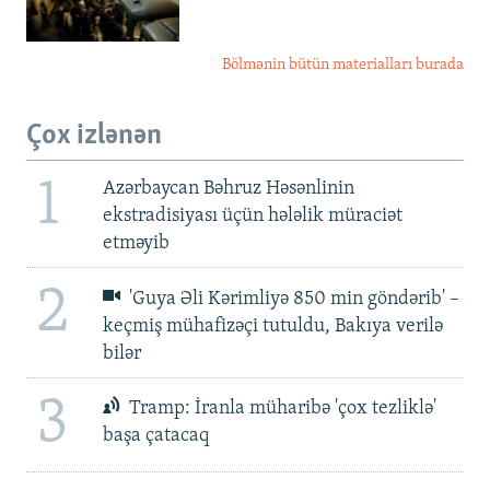
Bölmənin bütün materialları burada
Çox izlənən
1
Azərbaycan Bəhruz Həsənlinin
ekstradisiyası üçün hələlik müraciət
etməyib
2
'Guya Əli Kərimliyə 850 min göndərib' –
keçmiş mühafizəçi tutuldu, Bakıya verilə
bilər
3
Tramp: İranla müharibə 'çox tezliklə'
başa çatacaq