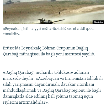
İNFOQRAFIKA
AZƏRBAYCAN ƏDƏBIYYATI KITABXANASI
MISSIYAMIZ
BIZI IZLƏ
KARIKATURA
İSLAM VƏ DEMOKRATIYA
PEŞƏ ETIKASI VƏ JURNALISTIKA STANDARTLARIMIZ
İZ - MƏDƏNIYYƏT PROQRAMI
MATERIALLARIMIZDAN ISTIFADƏ
«Beynəlxalq ictimaiyyət müharibə təhlükəsini ciddi qəbul
AZADLIQRADIOSU MOBIL TELEFONUNUZDA
RFE/RL-in bütün saytları
etməlidir»
BIZIMLƏ ƏLAQƏ
XƏBƏR BÜLLETENLƏRIMIZ
Brüsseldə Beynəlxalq Böhran Qrupunun Dağlıq
Qarabağ münaqişəsi ilə bağlı yeni məruzəsi yayılıb.
«Dağlıq Qarabağ: müharibə təhlükəsi» adlanan
məruzədə deyilir: «Azərbaycan və Ermənistan təhlükəli
silah yarışmasını dayandırmalı, davakar ritorikanı
məhdudlaşdırmalı və Dağlıq Qarabağ regionu ilə bağlı
danışıqlarla əldə edilmiş həll yolunu tapmaq üçün
səylərini artırmalıdırlar».