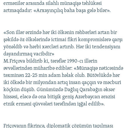
ermənilər arasında silahlı münaqişə təhlükəsi
artmaqdadır: «Arxayınçılıq baha başa gələ bilər».
«Son illər ərzində hər iki ölkənin rəhbərləri artan bir
şəkildə öz ölkələrində ictimai fikri kompromislərə qarşı
yönəldib və hərbi xərcləri artırıb. Hər iki tendensiyanı
dayandırmaq vacibdir»
M.Friçova bildirib ki, tərəflər 1990-cı illərin
əvvəllərindən müharibə ediblər: «Münaqişə nəticəsində
təxminən 22-25 min adam həlak olub. Bütövlükdə hər
iki ölkədə bir milyondan artıq insan qaçqın və məcburi
köçkün düşüb. Günümüzdə Dağlıq Qarabağın əksər
hissəsi, eləcə də ona bitişik geniş Azərbaycan ərazisi
etnik erməni qüvvələri tərəfindən işğal edilib».
Friçovanın fikrincə, diplomatik çözümün tapılması