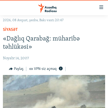
Keçid
linkləri
Əsas
2026, 08 Avqust, şənbə, Bakı vaxtı 20:47
məzmuna
GÜNDƏM
SIYASƏT
qayıt
#İZAHLA
Əsas
«Dağlıq Qarabağ: müharibə
KORRUPSIOMETR
naviqasiyaya
təhlükəsi»
qayıt
#ƏSLINDƏ
Axtarışa
Noyabr 14, 2007
FƏRQƏ BAX
keç
QANUNI DOĞRU
Paylaş
VPN-siz açmaq
ARAŞDIRMA
MULTIMEDIA
RADIO ARXIV
VIDEO
HAQQIMIZDA
FOTOQALEREYA
OXU ZALI