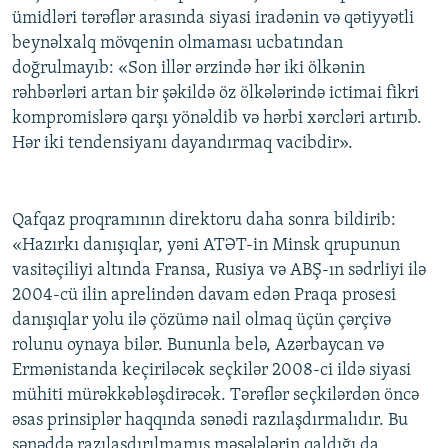
ümidləri tərəflər arasında siyasi iradənin və qətiyyətli
beynəlxalq mövqenin olmaması ucbatından
doğrulmayıb: «Son illər ərzində hər iki ölkənin
rəhbərləri artan bir şəkildə öz ölkələrində ictimai fikri
kompromislərə qarşı yönəldib və hərbi xərcləri artırıb.
Hər iki tendensiyanı dayandırmaq vacibdir».
Qafqaz proqramının direktoru daha sonra bildirib:
«Hazırkı danışıqlar, yəni ATƏT-in Minsk qrupunun
vasitəçiliyi altında Fransa, Rusiya və ABŞ-ın sədrliyi ilə
2004-cü ilin aprelindən davam edən Praqa prosesi
danışıqlar yolu ilə çözümə nail olmaq üçün çərçivə
rolunu oynaya bilər. Bununla belə, Azərbaycan və
Ermənistanda keçiriləcək seçkilər 2008-ci ildə siyasi
mühiti mürəkkəbləşdirəcək. Tərəflər seçkilərdən öncə
əsas prinsiplər haqqında sənədi razılaşdırmalıdır. Bu
sənəddə razılaşdırılmamış məsələlərin qaldığı da