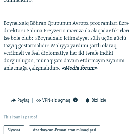
edilməlidir».
Beynəlxalq Böhran Qrupunun Avropa proqramları üzrə
direktoru Sabina Freyzerin məruzə ilə əlaqədar fikirləri
isə belə olub: «Beynəlxalq ictimaiyyət sülh üçün güclü
təzyiq göstərməlidir. Maliyyə yardımı şərtli olaraq
verilməli və fəal diplomatiya hər iki tərəfə indiki
durğunluğun, münaqişəni davam etdirməyin ziyanını
anlatmağa çalışmalıdır».
«Media forum»
Paylaş
VPN-siz açmaq
Bizi izlə
This item is part of
Siyasət
Azərbaycan-Ermənistan münaqişəsi