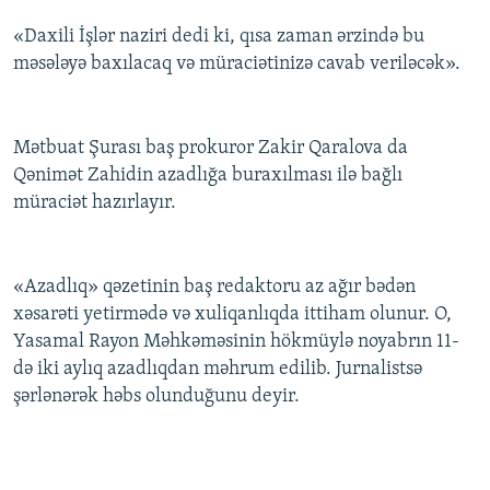
«Daxili İşlər naziri dedi ki, qısa zaman ərzində bu
məsələyə baxılacaq və müraciətinizə cavab veriləcək».
Mətbuat Şurası baş prokuror Zakir Qaralova da
Qənimət Zahidin azadlığa buraxılması ilə bağlı
müraciət hazırlayır.
«Azadlıq» qəzetinin baş redaktoru az ağır bədən
xəsarəti yetirmədə və xuliqanlıqda ittiham olunur. O,
Yasamal Rayon Məhkəməsinin hökmüylə noyabrın 11-
də iki aylıq azadlıqdan məhrum edilib. Jurnalistsə
şərlənərək həbs olunduğunu deyir.