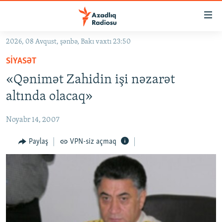
Keçid
linkləri
Əsas
2026, 08 Avqust, şənbə, Bakı vaxtı 23:50
məzmuna
GÜNDƏM
SIYASƏT
qayıt
#İZAHLA
Əsas
«Qənimət Zahidin işi nəzarət
KORRUPSIOMETR
naviqasiyaya
altında olacaq»
qayıt
#ƏSLINDƏ
Axtarışa
Noyabr 14, 2007
FƏRQƏ BAX
keç
QANUNI DOĞRU
Paylaş
VPN-siz açmaq
ARAŞDIRMA
MULTIMEDIA
RADIO ARXIV
VIDEO
HAQQIMIZDA
FOTOQALEREYA
OXU ZALI