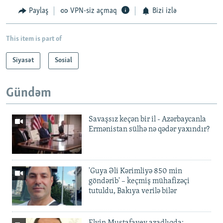
Paylaş
VPN-siz açmaq
Bizi izlə
This item is part of
Siyasət
Sosial
Gündəm
Savaşsız keçən bir il - Azərbaycanla
Ermənistan sülhə nə qədər yaxındır?
'Guya Əli Kərimliyə 850 min
göndərib' – keçmiş mühafizəçi
tutuldu, Bakıya verilə bilər
Elvin Mustafayev azadlıqda: