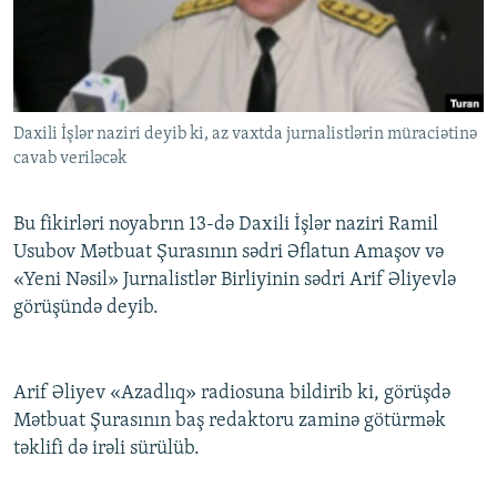
İNFOQRAFIKA
AZƏRBAYCAN ƏDƏBIYYATI KITABXANASI
MISSIYAMIZ
BIZI IZLƏ
KARIKATURA
İSLAM VƏ DEMOKRATIYA
PEŞƏ ETIKASI VƏ JURNALISTIKA STANDARTLARIMIZ
İZ - MƏDƏNIYYƏT PROQRAMI
MATERIALLARIMIZDAN ISTIFADƏ
Daxili İşlər naziri deyib ki, az vaxtda jurnalistlərin müraciətinə
AZADLIQRADIOSU MOBIL TELEFONUNUZDA
RFE/RL-in bütün saytları
cavab veriləcək
BIZIMLƏ ƏLAQƏ
XƏBƏR BÜLLETENLƏRIMIZ
Bu fikirləri noyabrın 13-də Daxili İşlər naziri Ramil
Usubov Mətbuat Şurasının sədri Əflatun Amaşov və
«Yeni Nəsil» Jurnalistlər Birliyinin sədri Arif Əliyevlə
görüşündə deyib.
Arif Əliyev «Azadlıq» radiosuna bildirib ki, görüşdə
Mətbuat Şurasının baş redaktoru zaminə götürmək
təklifi də irəli sürülüb.