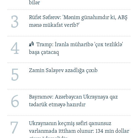
bilər
3
Rüfət Səfərov: 'Mənim günahımdır ki, ABŞ
mənə mükafat verib?'
4
Tramp: İranla müharibə 'çox tezliklə'
başa çatacaq
5
Zamin Salayev azadlığa çıxıb
6
Bayramov: Azərbaycan Ukraynaya qaz
tədarük etməyə hazırdır
7
Ukraynanın keçmiş səfiri qanunsuz
varlanmada ittiham olunur: 134 min dollar