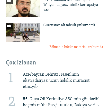
'Milyonluq yox, minlik korrupsiya
var'
Gürcüstan ali təhsili pulsuz etdi
Bölmənin bütün materialları burada
Çox izlənən
1
Azərbaycan Bəhruz Həsənlinin
ekstradisiyası üçün hələlik müraciət
etməyib
2
'Guya Əli Kərimliyə 850 min göndərib' –
keçmiş mühafizəçi tutuldu, Bakıya verilə