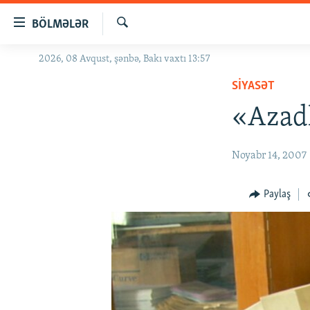
Keçid
BÖLMƏLƏR
linkləri
Axtar
Əsas
2026, 08 Avqust, şənbə, Bakı vaxtı 13:57
GÜNDƏM
məzmuna
SIYASƏT
#İZAHLA
qayıt
Əsas
«Azadl
KORRUPSIOMETR
naviqasiyaya
#ƏSLINDƏ
qayıt
Noyabr 14, 2007
Axtarışa
FƏRQƏ BAX
keç
QANUNI DOĞRU
Paylaş
ARAŞDIRMA
MULTIMEDIA
RADIO ARXIV
VIDEO
HAQQIMIZDA
FOTOQALEREYA
OXU ZALI