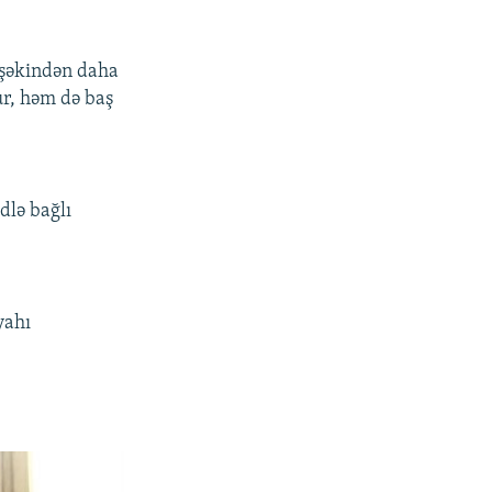
işəkindən daha
ur, həm də baş
dlə bağlı
yahı