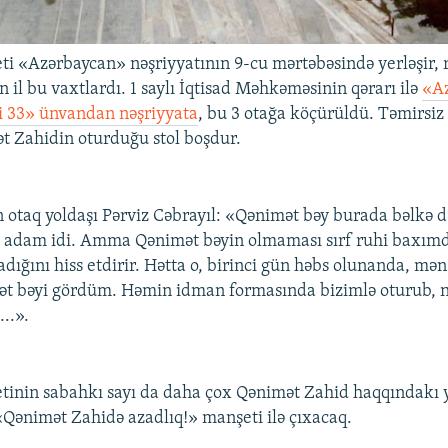
ti «Azərbaycan» nəşriyyatının 9-cu mərtəbəsində yerləşir, 
n il bu vaxtlardı. 1 saylı İqtisad Məhkəməsinin qərarı ilə
«Az
i 33» ünvandan nəşriyyata
, bu 3 otağa köçürüldü. Təmirsiz
t Zahidin oturduğu stol boşdur.
 otaq yoldaşı Pərviz Cəbrayıl: «Qənimət bəy burada bəlkə də,
 adam idi. Amma Qənimət bəyin olmaması sırf ruhi baxı
adığını hiss etdirir. Hətta o, birinci gün həbs olunanda, mə
t bəyi gördüm. Həmin idman formasında bizimlə oturub, n
...».
tinin sabahkı sayı da daha çox Qənimət Zahid haqqındakı y
 «Qənimət Zahidə azadlıq!» manşeti ilə çıxacaq.