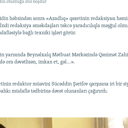
din oturduğu stol boşdur
idin həbsindən sonra «Azadlıq» qəzetinin redaksiyası həm
İndi redaksiya əməkdaşları təkcə yaradıcılıqla məşğul olm
fiəsiylə bağlı texniki işləri görür.
in yarısında Beynəlxalq Mətbuat Mərkəzində Qənimət Zahi
 də ora dəvətlisən, imkan et, gəl...».
tinin redaktor müavini Sücəddin Şərifov qarşısına iri bir si
hkı müdafiə tədbirinə dəvət olunanları çağırırdı.