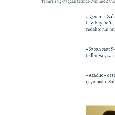
Təmirsiz üç otaqdan birində Qənimət Zahi
...Qənimət Zah
hay-küylüdür. 
redaktorun müda
«Sabah saat 5-
tədbir var, sən
«Azadlıq» qəze
qoymuşdu. Saba