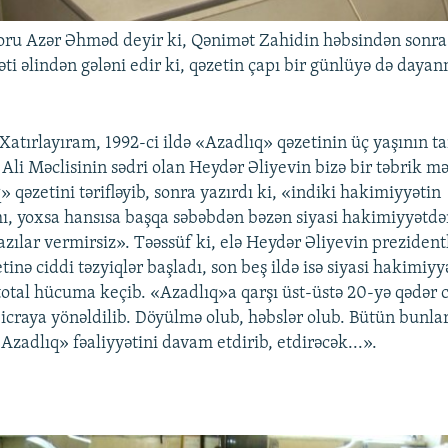
oru Azər Əhməd deyir ki, Qənimət Zahidin həbsindən sonra i
ti əlindən gələni edir ki, qəzetin çapı bir günlüyə də daya
atırlayıram, 1992-ci ildə «Azadlıq» qəzetinin üç yaşının 
Ali Məclisinin sədri olan Heydər Əliyevin bizə bir təbrik mə
 qəzetini tərifləyib, sonra yazırdı ki, «indiki hakimiyyətin
 yoxsa hansısa başqa səbəbdən bəzən siyasi hakimiyyətdən
azılar vermirsiz». Təəssüf ki, elə Heydər Əliyevin preziden
inə ciddi təzyiqlər başladı, son beş ildə isə siyasi hakimiy
 total hücuma keçib. «Azadlıq»a qarşı üst-üstə 20-yə qədər 
 icraya yönəldilib. Döyülmə olub, həbslər olub. Bütün bunla
zadlıq» fəaliyyətini davam etdirib, etdirəcək...».