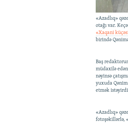
«Azadlıq» qəze
otağı var. Keçə
«Xaqani küçəs
birində Qənimə
Baş redaktorun
müdaxilə edən
nəyinsə çatışm
yuxuda Qənimə
etmək istəyirdi
«Azadlıq» qəze
fotoşəkillərlə,