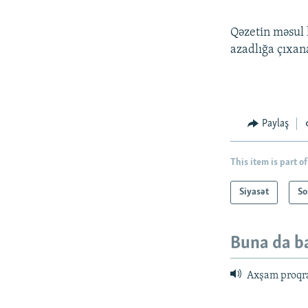
Qəzetin məsul 
azadlığa çıxa
Paylaş
This item is part of
Siyasət
So
Buna da b
Axşam proqr