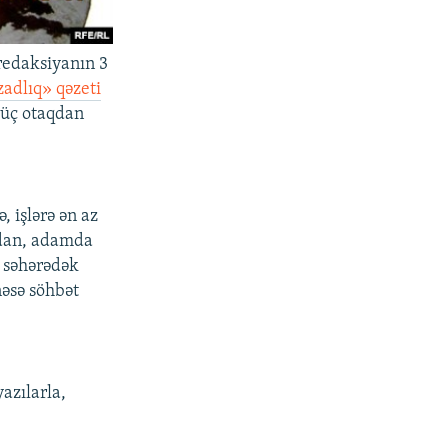
redaksiyanın 3
adlıq» qəzeti
 üç otaqdan
 işlərə ən az
mdan, adamda
n səhərədək
əsə söhbət
azılarla,