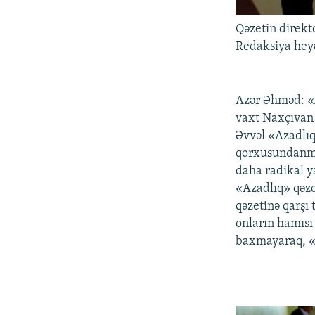
Qəzetin direkt
Redaksiya heyə
Azər Əhməd: «X
vaxt Naxçıvan 
Əvvəl «Azadlıq»
qorxusundanmı,
daha radikal y
«Azadlıq» qəzet
qəzetinə qarşı
onların hamısı
baxmayaraq, «A