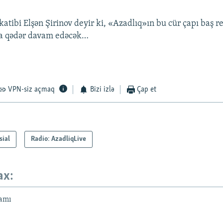
katibi Elşən Şirinov deyir ki, «Azadlıq»ın bu cür çapı baş r
na qədər davam edəcək…
VPN-siz açmaq
Bizi izlə
Çap et
sial
Radio: AzadliqLive
ax:
amı