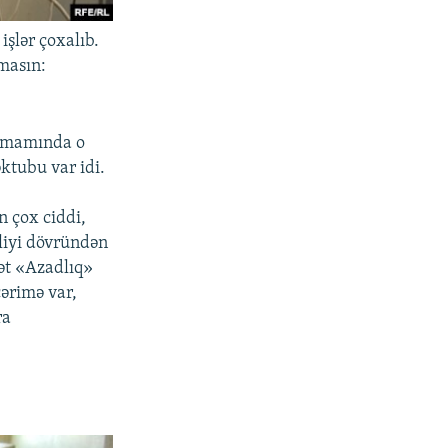
şlər çoxalıb.
nmasın:
tamamında o
ktubu var idi.
 çox ciddi,
tliyi dövründən
yət «Azadlıq»
cərimə var,
ra