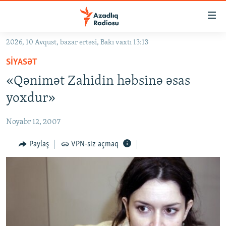
Keçid
linkləri
Əsas
2026, 10 Avqust, bazar ertəsi, Bakı vaxtı 13:13
məzmuna
GÜNDƏM
SIYASƏT
qayıt
#İZAHLA
Əsas
«Qənimət Zahidin həbsinə əsas
KORRUPSIOMETR
naviqasiyaya
yoxdur»
qayıt
#ƏSLINDƏ
Axtarışa
Noyabr 12, 2007
FƏRQƏ BAX
keç
QANUNI DOĞRU
Paylaş
VPN-siz açmaq
ARAŞDIRMA
MULTIMEDIA
RADIO ARXIV
VIDEO
HAQQIMIZDA
FOTOQALEREYA
OXU ZALI