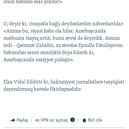
onun həbsinə əsas yoxdur».
O, deyir ki, cinayətlə bağlı deyilənlərdən xəbərdardılar:
«Amma bu, siyasi həbs ola bilər. Azərbaycanda
mətbuata təzyiq artıb, bunu əvvəl də deyirdik. Amma
indi - Qənimət Zahidin, az əvvəlsə Eynulla Fətullayevin
həbsindən sonra əminliklə deyə bilərik ki,
Azərbaycanda vəziyyət pisləşir».
Elza Vidal bildirir ki, hakimiyyət jurnalistlərə təzyiqləri
dayandırmaq barədə fikirləşməlidir.
Paylaş
VPN-siz açmaq
Bizi izlə