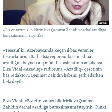
İNFOQRAFIKA
AZƏRBAYCAN ƏDƏBIYYATI KITABXANASI
MISSIYAMIZ
BIZI IZLƏ
KARIKATURA
İSLAM VƏ DEMOKRATIYA
PEŞƏ ETIKASI VƏ JURNALISTIKA STANDARTLARIMIZ
İZ - MƏDƏNIYYƏT PROQRAMI
MATERIALLARIMIZDAN ISTIFADƏ
«Biz etirazımızı bildiririk və Qənimət Zahidin dərhal azadlığa
AZADLIQRADIOSU MOBIL TELEFONUNUZDA
RFE/RL-in bütün saytları
buraxılmasını istəyirik»
BIZIMLƏ ƏLAQƏ
XƏBƏR BÜLLETENLƏRIMIZ
«Təəssüf ki, Azərbaycanda keçən il baş verənlər
təkrarlanır». «Sərhədsiz reportyorlar» mətbuat
azadlığını beynəlxalq müdafiə təşkilatının əməkdaşı
Elza Vidal «Azadlıq» radiosuna «Azadlıq» qəzetinin
baş redaktoru Qənimət Zahidin həbsini şərh edərkən
belə deyib.
Elza Vidal: «Biz etirazımızı bildiririk və Qənimət
Zahidin dərhal azadlığa buraxılmasını istəyirik. Çünki