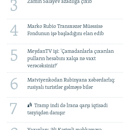
3
Zamin Salayev azadlığa çıxıb
4
Marko Rubio Transxəzər Müəssisə
Fondunun işə başladığını elan edib
5
MeydanTV işi: 'Çamadanlarla çıxarılan
pulların hesabını xalqa nə vaxt
verəcəksiniz?'
6
Matviyenkodan Rubinyana xəbərdarlıq:
rusiyalı turistlər gəlməyə bilər
7
Tramp indi də İrana qarşı iqtisadi
təzyiqdən danışır