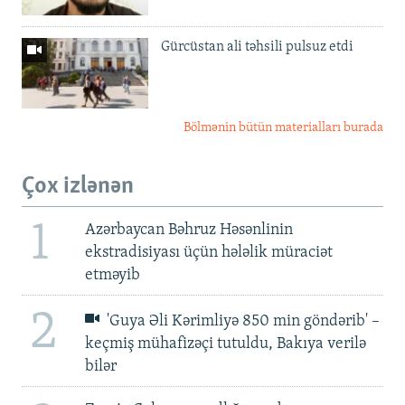
Gürcüstan ali təhsili pulsuz etdi
Bölmənin bütün materialları burada
Çox izlənən
1
Azərbaycan Bəhruz Həsənlinin
ekstradisiyası üçün hələlik müraciət
etməyib
2
'Guya Əli Kərimliyə 850 min göndərib' –
keçmiş mühafizəçi tutuldu, Bakıya verilə
bilər