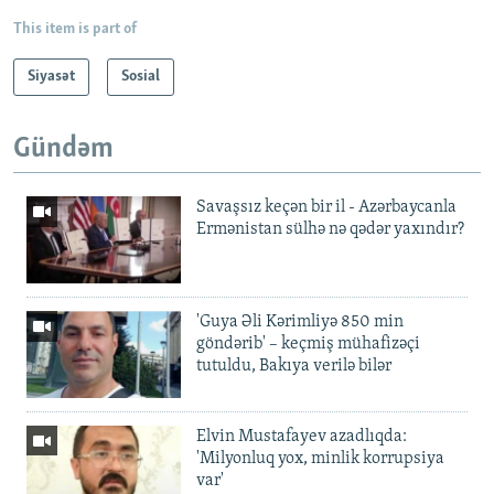
This item is part of
Siyasət
Sosial
Gündəm
Savaşsız keçən bir il - Azərbaycanla
Ermənistan sülhə nə qədər yaxındır?
'Guya Əli Kərimliyə 850 min
göndərib' – keçmiş mühafizəçi
tutuldu, Bakıya verilə bilər
Elvin Mustafayev azadlıqda:
'Milyonluq yox, minlik korrupsiya
var'