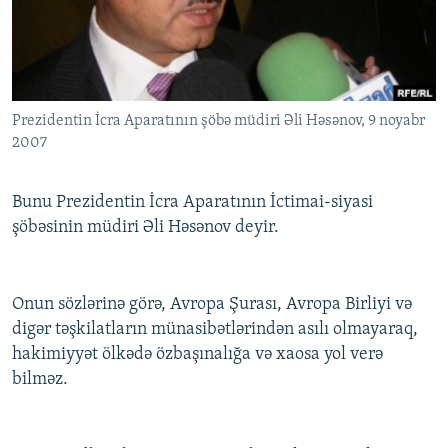
İNFOQRAFIKA
AZƏRBAYCAN ƏDƏBIYYATI KITABXANASI
MISSIYAMIZ
BIZI IZLƏ
KARIKATURA
İSLAM VƏ DEMOKRATIYA
PEŞƏ ETIKASI VƏ JURNALISTIKA STANDARTLARIMIZ
İZ - MƏDƏNIYYƏT PROQRAMI
MATERIALLARIMIZDAN ISTIFADƏ
Prezidentin İcra Aparatının şöbə müdiri Əli Həsənov, 9 noyabr
AZADLIQRADIOSU MOBIL TELEFONUNUZDA
RFE/RL-in bütün saytları
2007
BIZIMLƏ ƏLAQƏ
XƏBƏR BÜLLETENLƏRIMIZ
Bunu Prezidentin İcra Aparatının İctimai-siyasi
şöbəsinin müdiri Əli Həsənov deyir.
Onun sözlərinə görə, Avropa Şurası, Avropa Birliyi və
digər təşkilatların münasibətlərindən asılı olmayaraq,
hakimiyyət ölkədə özbaşınalığa və xaosa yol verə
bilməz.