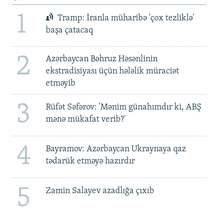
1
Tramp: İranla müharibə 'çox tezliklə'
başa çatacaq
2
Azərbaycan Bəhruz Həsənlinin
ekstradisiyası üçün hələlik müraciət
etməyib
3
Rüfət Səfərov: 'Mənim günahımdır ki, ABŞ
mənə mükafat verib?'
4
Bayramov: Azərbaycan Ukraynaya qaz
tədarük etməyə hazırdır
5
Zamin Salayev azadlığa çıxıb