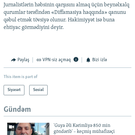
Jurnalistlərin həbsinin qarşısını almaq üçün beynəlxalq
qurumlar tərəfindən «Diffamasiya haqqında» qanunu
qəbul etmək tövsiyə olunur. Hakimiyyət isə buna
ehtiyac görmədiyini deyir.
Paylaş
VPN-siz açmaq
Bizi izlə
This item is part of
Siyasət
Sosial
Gündəm
'Guya Əli Kərimliyə 850 min
göndərib' – keçmiş mühafizəçi