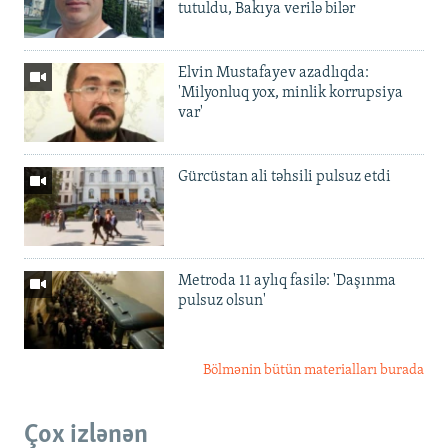
tutuldu, Bakıya verilə bilər
Elvin Mustafayev azadlıqda:
'Milyonluq yox, minlik korrupsiya
var'
Gürcüstan ali təhsili pulsuz etdi
Metroda 11 aylıq fasilə: 'Daşınma
pulsuz olsun'
Bölmənin bütün materialları burada
Çox izlənən