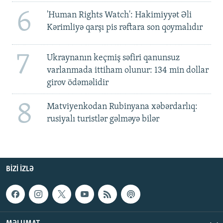
6
'Human Rights Watch': Hakimiyyət Əli
Kərimliyə qarşı pis rəftara son qoymalıdır
7
Ukraynanın keçmiş səfiri qanunsuz
varlanmada ittiham olunur: 134 min dollar
girov ödəməlidir
8
Matviyenkodan Rubinyana xəbərdarlıq:
rusiyalı turistlər gəlməyə bilər
BIZI IZLƏ