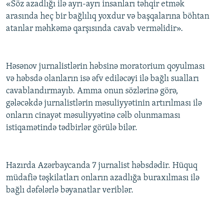
«Söz azadlığı ilə ayrı-ayrı insanları təhqir etmək
arasında heç bir bağlılıq yoxdur və başqalarına böhtan
atanlar məhkəmə qarşısında cavab verməlidir».
Həsənov jurnalistlərin həbsinə moratorium qoyulması
və həbsdə olanların isə əfv ediləcəyi ilə bağlı sualları
cavablandırmayıb. Amma onun sözlərinə görə,
gələcəkdə jurnalistlərin məsuliyyətinin artırılması ilə
onların cinayət məsuliyyətinə cəlb olunmaması
istiqamətində tədbirlər görülə bilər.
Hazırda Azərbaycanda 7 jurnalist həbsdədir. Hüquq
müdafiə təşkilatları onların azadlığa buraxılması ilə
bağlı dəfələrlə bəyanatlar veriblər.