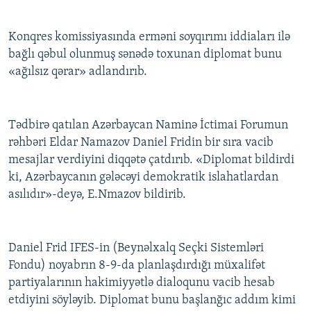
Konqres komissiyasında erməni soyqırımı iddiaları ilə
bağlı qəbul olunmuş sənədə toxunan diplomat bunu
«ağılsız qərar» adlandırıb.
Tədbirə qatılan Azərbaycan Naminə İctimai Forumun
rəhbəri Eldar Namazov Daniel Fridin bir sıra vacib
mesajlar verdiyini diqqətə çatdırıb. «Diplomat bildirdi
ki, Azərbaycanın gələcəyi demokratik islahatlardan
asılıdır»-deyə, E.Nmazov bildirib.
Daniel Frid IFES-in (Beynəlxalq Seçki Sistemləri
Fondu) noyabrın 8-9-da planlaşdırdığı müxalifət
partiyalarının hakimiyyətlə dialoqunu vacib hesab
etdiyini söyləyib. Diplomat bunu başlanğıc addım kimi