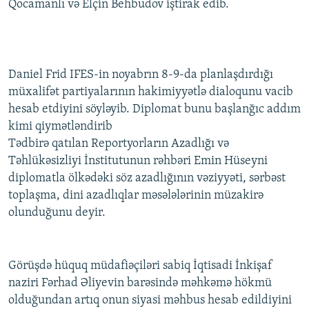
Qocamanlı və Elçin Behbudov iştirak edib.
Daniel Frid IFES-in noyabrın 8-9-da planlaşdırdığı
müxalifət partiyalarının hakimiyyətlə dialoqunu vacib
hesab etdiyini söyləyib. Diplomat bunu başlanğıc addım
kimi qiymətləndirib
Tədbirə qatılan Reportyorların Azadlığı və
Təhlükəsizliyi İnstitutunun rəhbəri Emin Hüseyni
diplomatla ölkədəki söz azadlığının vəziyyəti, sərbəst
toplaşma, dini azadlıqlar məsələlərinin müzakirə
olunduğunu deyir.
Görüşdə hüquq müdafiəçiləri sabiq İqtisadi İnkişaf
naziri Fərhad Əliyevin barəsində məhkəmə hökmü
olduğundan artıq onun siyasi məhbus hesab edildiyini