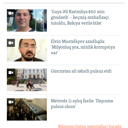
'Guya Əli Kərimliyə 850 min
göndərib' – keçmiş mühafizəçi
tutuldu, Bakıya verilə bilər
Elvin Mustafayev azadlıqda:
'Milyonluq yox, minlik korrupsiya
var'
Gürcüstan ali təhsili pulsuz etdi
Metroda 11 aylıq fasilə: 'Daşınma
pulsuz olsun'
Bölmənin bütün materialları burada