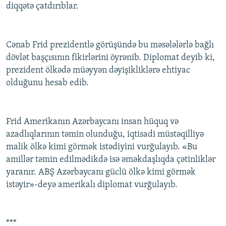
diqqətə çatdırıblar.
Cənab Frid prezidentlə görüşündə bu məsələlərlə bağlı
dövlət başçısının fikirlərini öyrənib. Diplomat deyib ki,
prezident ölkədə müəyyən dəyişikliklərə ehtiyac
olduğunu hesab edib.
Frid Amerikanın Azərbaycanı insan hüquq və
azadlıqlarının təmin olunduğu, iqtisadi müstəqilliyə
malik ölkə kimi görmək istədiyini vurğulayıb. «Bu
amillər təmin edilmədikdə isə əməkdaşlıqda çətinliklər
yaranır. ABŞ Azərbaycanı güclü ölkə kimi görmək
istəyir»-deyə amerikalı diplomat vurğulayıb.
***