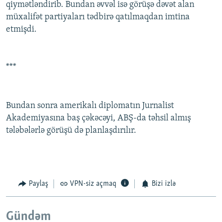
qiymətləndirib. Bundan əvvəl isə görüşə dəvət alan
müxalifət partiyaları tədbirə qatılmaqdan imtina
etmişdi.
***
Bundan sonra amerikalı diplomatın Jurnalist
Akademiyasına baş çəkəcəyi, ABŞ-da təhsil almış
tələbələrlə görüşü də planlaşdırılır.
Paylaş
VPN-siz açmaq
Bizi izlə
Gündəm