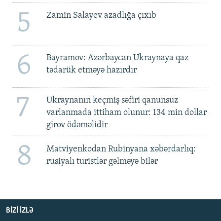
5
Zamin Salayev azadlığa çıxıb
6
Bayramov: Azərbaycan Ukraynaya qaz
tədarük etməyə hazırdır
7
Ukraynanın keçmiş səfiri qanunsuz
varlanmada ittiham olunur: 134 min dollar
girov ödəməlidir
8
Matviyenkodan Rubinyana xəbərdarlıq:
rusiyalı turistlər gəlməyə bilər
BIZI IZLƏ