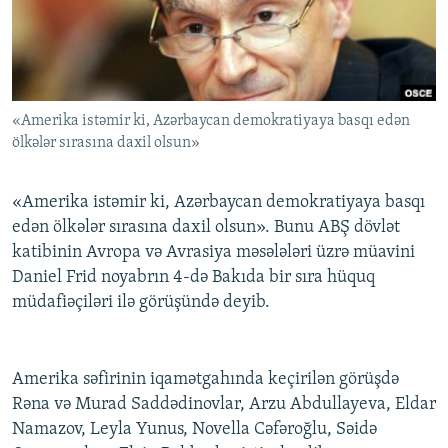
İNFOQRAFIKA
AZƏRBAYCAN ƏDƏBIYYATI KITABXANASI
MISSIYAMIZ
BIZI IZLƏ
KARIKATURA
İSLAM VƏ DEMOKRATIYA
PEŞƏ ETIKASI VƏ JURNALISTIKA STANDARTLARIMIZ
İZ - MƏDƏNIYYƏT PROQRAMI
MATERIALLARIMIZDAN ISTIFADƏ
«Amerika istəmir ki, Azərbaycan demokratiyaya basqı edən
AZADLIQRADIOSU MOBIL TELEFONUNUZDA
RFE/RL-in bütün saytları
ölkələr sırasına daxil olsun»
BIZIMLƏ ƏLAQƏ
XƏBƏR BÜLLETENLƏRIMIZ
«Amerika istəmir ki, Azərbaycan demokratiyaya basqı
edən ölkələr sırasına daxil olsun». Bunu ABŞ dövlət
katibinin Avropa və Avrasiya məsələləri üzrə müavini
Daniel Frid noyabrın 4-də Bakıda bir sıra hüquq
müdafiəçiləri ilə görüşündə deyib.
Amerika səfirinin iqamətgahında keçirilən görüşdə
Rəna və Murad Saddədinovlar, Arzu Abdullayeva, Eldar
Namazov, Leyla Yunus, Novella Cəfəroğlu, Səidə