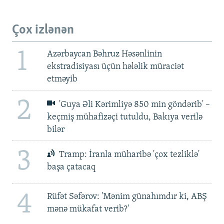
Çox izlənən
1
Azərbaycan Bəhruz Həsənlinin
ekstradisiyası üçün hələlik müraciət
etməyib
2
'Guya Əli Kərimliyə 850 min göndərib' –
keçmiş mühafizəçi tutuldu, Bakıya verilə
bilər
3
Tramp: İranla müharibə 'çox tezliklə'
başa çatacaq
4
Rüfət Səfərov: 'Mənim günahımdır ki, ABŞ
mənə mükafat verib?'