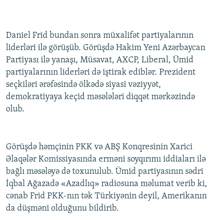
Daniel Frid bundan sonra müxalifət partiyalarının
liderləri ilə görüşüb. Görüşdə Hakim Yeni Azərbaycan
Partiyası ilə yanaşı, Müsavat, AXCP, Liberal, Ümid
partiyalarının liderləri də iştirak ediblər. Prezident
seçkiləri ərəfəsində ölkədə siyasi vəziyyət,
demokratiyaya keçid məsələləri diqqət mərkəzində
olub.
Görüşdə həmçinin PKK və ABŞ Konqresinin Xarici
Əlaqələr Komissiyasında erməni soyqırımı iddiaları ilə
bağlı məsələyə də toxunulub. Ümid partiyasının sədri
İqbal Ağazadə «Azadlıq» radiosuna məlumat verib ki,
cənab Frid PKK-nın tək Türkiyənin deyil, Amerikanın
da düşməni olduğunu bildirib.