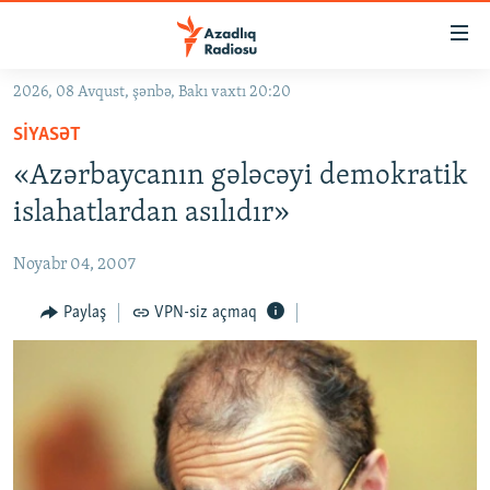
Keçid
linkləri
Əsas
2026, 08 Avqust, şənbə, Bakı vaxtı 20:20
məzmuna
GÜNDƏM
SIYASƏT
qayıt
#İZAHLA
Əsas
«Azərbaycanın gələcəyi demokratik
KORRUPSIOMETR
naviqasiyaya
islahatlardan asılıdır»
qayıt
#ƏSLINDƏ
Axtarışa
Noyabr 04, 2007
FƏRQƏ BAX
keç
QANUNI DOĞRU
Paylaş
VPN-siz açmaq
ARAŞDIRMA
MULTIMEDIA
RADIO ARXIV
VIDEO
HAQQIMIZDA
FOTOQALEREYA
OXU ZALI