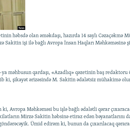
tinin həbsdə olan əməkdaşı, hazırda 14 saylı Cəzaçəkmə M
zə Sakitin işi ilə bağlı Avropa İnsan Haqları Məhkəməsinə ş
-ya məhbusun qardaşı, «Azadlıq» qəzetinin baş redaktoru
eyib ki, şikayət ərizəsində M. Sakitin ədalətsiz mühakimə ol
ki, Avropa Məhkəməsi bu işlə bağlı ədalətli qərar çıxaraca
kilatların Mirzə Sakitin həbsinə etiraz edən bəyanatlarını 
ndərəcəyik. Ümid edirəm ki, bunun da çıxarılacaq qərara t