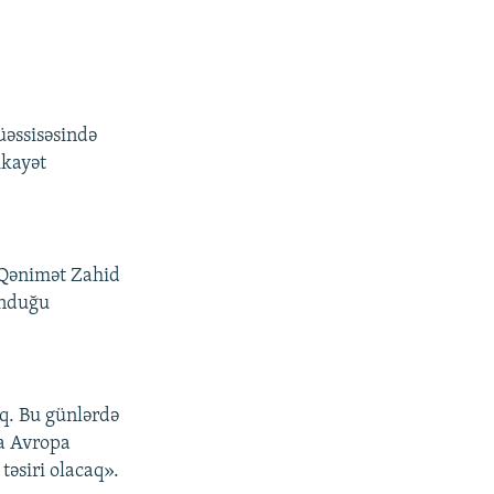
üəssisəsində
ikayət
 Qənimət Zahid
unduğu
q. Bu günlərdə
da Avropa
əsiri olacaq».