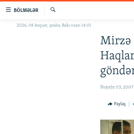
Keçid
BÖLMƏLƏR
linkləri
Axtar
Əsas
2026, 08 Avqust, şənbə, Bakı vaxtı 14:01
GÜNDƏM
məzmuna
#İZAHLA
Mirzə 
qayıt
Əsas
KORRUPSIOMETR
Haqla
naviqasiyaya
#ƏSLINDƏ
qayıt
göndər
Axtarışa
FƏRQƏ BAX
keç
QANUNI DOĞRU
Noyabr 03, 2007
ARAŞDIRMA
MULTIMEDIA
Paylaş
RADIO ARXIV
VIDEO
HAQQIMIZDA
FOTOQALEREYA
OXU ZALI