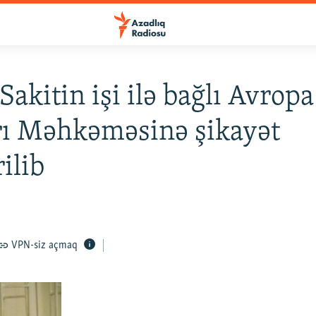
Sakitin işi ilə bağlı Avrop
rı Məhkəməsinə şikayət
ilib
VPN-siz açmaq