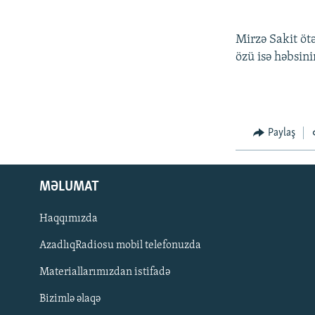
Mirzə Sakit ötə
özü isə həbsinin
Paylaş
MƏLUMAT
Haqqımızda
AzadlıqRadiosu mobil telefonuzda
Materiallarımızdan istifadə
BIZI IZLƏ
Bizimlə əlaqə