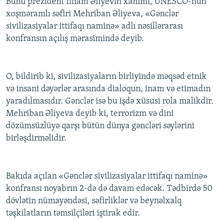
Bunu prezident İlham Əliyevin xanımı, UNESCO-nun
İNFOQRAFIKA
AZƏRBAYCAN ƏDƏBIYYATI KITABXANASI
MISSIYAMIZ
xoşməramlı səfiri Mehriban Əliyeva, «Gənclər
BIZI IZLƏ
sivilizasiyalar ittifaqı naminə» adlı nəsillərarası
KARIKATURA
İSLAM VƏ DEMOKRATIYA
PEŞƏ ETIKASI VƏ JURNALISTIKA STANDARTLARIMIZ
konfransın açılış mərasimində deyib.
İZ - MƏDƏNIYYƏT PROQRAMI
MATERIALLARIMIZDAN ISTIFADƏ
AZADLIQRADIOSU MOBIL TELEFONUNUZDA
RFE/RL-in bütün saytları
O, bildirib ki, sivilizasiyaların birliyində məqsəd etnik
BIZIMLƏ ƏLAQƏ
və insani dəyərlər arasında dialoqun, inam və etimadın
XƏBƏR BÜLLETENLƏRIMIZ
yaradılmasıdır. Gənclər isə bu işdə xüsusi rola malikdir.
Mehriban Əliyeva deyib ki, terrorizm və dini
dözümsüzlüyə qarşı bütün dünya gəncləri səylərini
birləşdirməlidir.
Bakıda açılan «Gənclər sivilizasiyalar ittifaqı naminə»
konfransı noyabrın 2-də də davam edəcək. Tədbirdə 50
dövlətin nümayəndəsi, səfirliklər və beynəlxalq
təşkilatların təmsilçiləri iştirak edir.