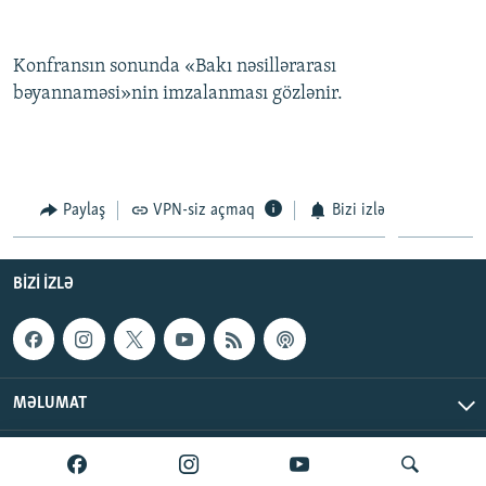
Konfransın sonunda «Bakı nəsillərarası
bəyannaməsi»nin imzalanması gözlənir.
Paylaş
VPN-siz açmaq
Bizi izlə
BIZI IZLƏ
MƏLUMAT
AzadlıqRadiosu © 2026 Inc. | Bütün hüquqlar qorunur