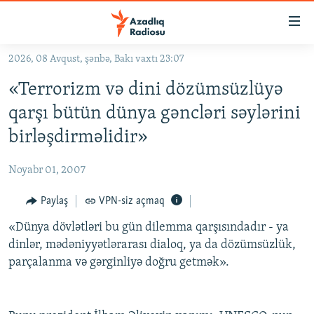
Keçid
linkləri
Əsas
2026, 08 Avqust, şənbə, Bakı vaxtı 23:07
məzmuna
GÜNDƏM
«Terrorizm və dini dözümsüzlüyə
qayıt
#İZAHLA
Əsas
qarşı bütün dünya gəncləri səylərini
KORRUPSIOMETR
naviqasiyaya
birləşdirməlidir»
qayıt
#ƏSLINDƏ
Axtarışa
Noyabr 01, 2007
FƏRQƏ BAX
keç
QANUNI DOĞRU
Paylaş
VPN-siz açmaq
ARAŞDIRMA
«Dünya dövlətləri bu gün dilemma qarşısındadır - ya
dinlər, mədəniyyətlərarası dialoq, ya da dözümsüzlük,
MULTIMEDIA
parçalanma və gərginliyə doğru getmək».
RADIO ARXIV
VIDEO
HAQQIMIZDA
FOTOQALEREYA
OXU ZALI