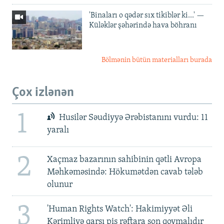
'Binaları o qədər sıx tikiblər ki...' —
Küləklər şəhərində hava böhranı
Bölmənin bütün materialları burada
Çox izlənən
1
Husilər Səudiyyə Ərəbistanını vurdu: 11
yaralı
2
Xaçmaz bazarının sahibinin qətli Avropa
Məhkəməsində: Hökumətdən cavab tələb
olunur
3
'Human Rights Watch': Hakimiyyət Əli
Kərimliyə qarşı pis rəftara son qoymalıdır