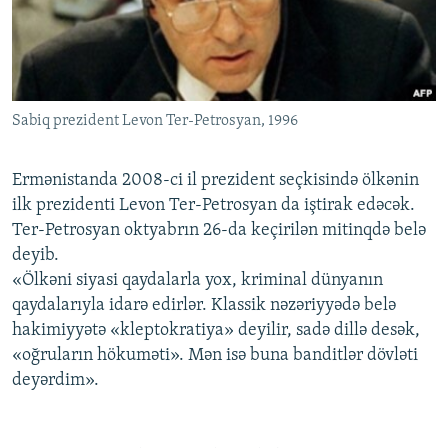
İNFOQRAFIKA
AZƏRBAYCAN ƏDƏBIYYATI KITABXANASI
MISSIYAMIZ
BIZI IZLƏ
KARIKATURA
İSLAM VƏ DEMOKRATIYA
PEŞƏ ETIKASI VƏ JURNALISTIKA STANDARTLARIMIZ
İZ - MƏDƏNIYYƏT PROQRAMI
MATERIALLARIMIZDAN ISTIFADƏ
Sabiq prezident Levon Ter-Petrosyan, 1996
AZADLIQRADIOSU MOBIL TELEFONUNUZDA
RFE/RL-in bütün saytları
BIZIMLƏ ƏLAQƏ
Ermənistanda 2008-ci il prezident seçkisində ölkənin
XƏBƏR BÜLLETENLƏRIMIZ
ilk prezidenti Levon Ter-Petrosyan da iştirak edəcək.
Ter-Petrosyan oktyabrın 26-da keçirilən mitinqdə belə
deyib.
«Ölkəni siyasi qaydalarla yox, kriminal dünyanın
qaydalarıyla idarə edirlər. Klassik nəzəriyyədə belə
hakimiyyətə «kleptokratiya» deyilir, sadə dillə desək,
«oğruların hökuməti». Mən isə buna banditlər dövləti
deyərdim».