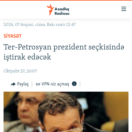
Keçid
linkləri
Əsas
2026, 07 Avqust, cümə, Bakı vaxtı 12:47
məzmuna
GÜNDƏM
SIYASƏT
qayıt
#İZAHLA
Əsas
Ter-Petrosyan prezident seçkisində
KORRUPSIOMETR
naviqasiyaya
iştirak edəcək
qayıt
#ƏSLINDƏ
Axtarışa
Oktyabr 27, 2007
FƏRQƏ BAX
keç
QANUNI DOĞRU
Paylaş
VPN-siz açmaq
ARAŞDIRMA
MULTIMEDIA
RADIO ARXIV
VIDEO
HAQQIMIZDA
FOTOQALEREYA
OXU ZALI