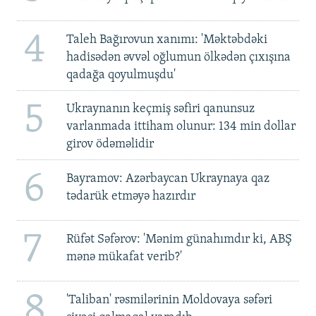
4
Taleh Bağırovun xanımı: 'Məktəbdəki
hadisədən əvvəl oğlumun ölkədən çıxışına
qadağa qoyulmuşdu'
5
Ukraynanın keçmiş səfiri qanunsuz
varlanmada ittiham olunur: 134 min dollar
girov ödəməlidir
6
Bayramov: Azərbaycan Ukraynaya qaz
tədarük etməyə hazırdır
7
Rüfət Səfərov: 'Mənim günahımdır ki, ABŞ
mənə mükafat verib?'
8
'Taliban' rəsmilərinin Moldovaya səfəri