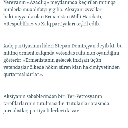
Yerevanın «Azadlıq» meydanında keçirilən mitinqə
minlərlə müxalifətçi yığılıb. Aksiyanı əvvəllər
hakimiyyətdə olan Ermənistan Milli Hərəkatı,
«Respublika» və Xalq partiyaları təşkil edib.
Xalq partiyasının lideri Stepan Demirçyan deyib ki, bu
mitinq erməni xalqında vətəndaş ruhunun oyandığını
göstərir: «Ermənistanın gələcək inkişafı üçün
vətəndaşlar ölkədə hökm sürən klan hakimiyyətindən
qurtarmalıdırlar».
Aksiyanın səbəblərindən biri Ter-Petrosyanın
tərəfdarlarının tutulmasıdır. Tutulanlar arasında
jurnalistlər, partiya liderləri də var.