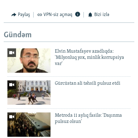
Paylaş
VPN-siz açmaq
Bizi izlə
Gündəm
Elvin Mustafayev azadlıqda:
'Milyonluq yox, minlik korrupsiya
var'
Gürcüstan ali təhsili pulsuz etdi
Metroda 11 aylıq fasilə: 'Daşınma
pulsuz olsun'