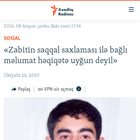
Keçid
linkləri
Əsas
2026, 08 Avqust, şənbə, Bakı vaxtı 17:34
məzmuna
GÜNDƏM
SOSIAL
qayıt
#İZAHLA
Əsas
«Zabitin saqqal saxlaması ilə bağlı
KORRUPSIOMETR
naviqasiyaya
məlumat həqiqətə uyğun deyil»
qayıt
#ƏSLINDƏ
Axtarışa
Oktyabr 26, 2007
FƏRQƏ BAX
keç
QANUNI DOĞRU
Paylaş
VPN-siz açmaq
ARAŞDIRMA
MULTIMEDIA
RADIO ARXIV
VIDEO
HAQQIMIZDA
FOTOQALEREYA
OXU ZALI