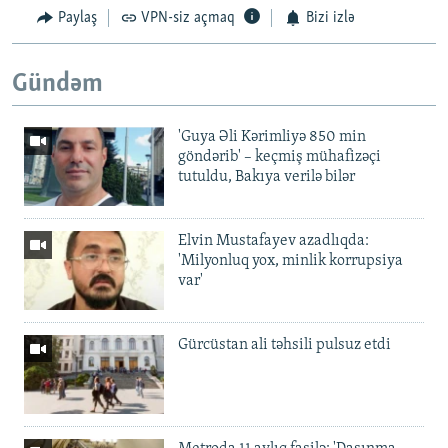
Paylaş
VPN-siz açmaq
Bizi izlə
Gündəm
'Guya Əli Kərimliyə 850 min
göndərib' – keçmiş mühafizəçi
tutuldu, Bakıya verilə bilər
Elvin Mustafayev azadlıqda:
'Milyonluq yox, minlik korrupsiya
var'
Gürcüstan ali təhsili pulsuz etdi