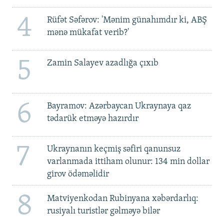
4
Rüfət Səfərov: 'Mənim günahımdır ki, ABŞ
mənə mükafat verib?'
5
Zamin Salayev azadlığa çıxıb
6
Bayramov: Azərbaycan Ukraynaya qaz
tədarük etməyə hazırdır
7
Ukraynanın keçmiş səfiri qanunsuz
varlanmada ittiham olunur: 134 min dollar
girov ödəməlidir
8
Matviyenkodan Rubinyana xəbərdarlıq:
rusiyalı turistlər gəlməyə bilər