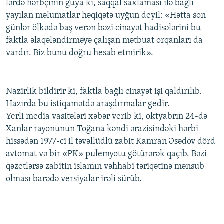
lərdə hərbçinin guya ki, saqqal saxlaması ilə bağlı
yayılan məlumatlar həqiqətə uyğun deyil: «Hətta son
günlər ölkədə baş verən bəzi cinayət hadisələrini bu
faktla əlaqələndirməyə çalışan mətbuat orqanları da
vardır. Biz bunu doğru hesab etmirik».
Nazirlik bildirir ki, faktla bağlı cinayət işi qaldırılıb.
Hazırda bu istiqamətdə araşdırmalar gedir.
Yerli media vasitələri xəbər verib ki, oktyabrın 24-də
Xanlar rayonunun Toğana kəndi ərazisindəki hərbi
hissədən 1977-ci il təvəllüdlü zabit Kamran Əsədov dörd
avtomat və bir «PK» pulemyotu götürərək qaçıb. Bəzi
qəzetlərsə zabitin islamın vəhhabi təriqətinə mənsub
olması barədə versiyalar irəli sürüb.