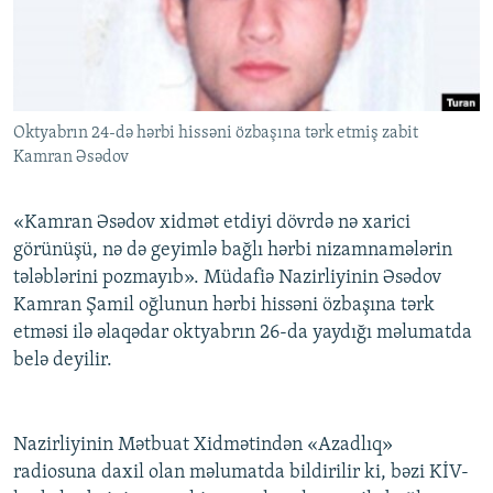
İNFOQRAFIKA
AZƏRBAYCAN ƏDƏBIYYATI KITABXANASI
MISSIYAMIZ
BIZI IZLƏ
KARIKATURA
İSLAM VƏ DEMOKRATIYA
PEŞƏ ETIKASI VƏ JURNALISTIKA STANDARTLARIMIZ
İZ - MƏDƏNIYYƏT PROQRAMI
MATERIALLARIMIZDAN ISTIFADƏ
Oktyabrın 24-də hərbi hissəni özbaşına tərk etmiş zabit
AZADLIQRADIOSU MOBIL TELEFONUNUZDA
RFE/RL-in bütün saytları
Kamran Əsədov
BIZIMLƏ ƏLAQƏ
XƏBƏR BÜLLETENLƏRIMIZ
«Kamran Əsədov xidmət etdiyi dövrdə nə xarici
görünüşü, nə də geyimlə bağlı hərbi nizamnamələrin
tələblərini pozmayıb». Müdafiə Nazirliyinin Əsədov
Kamran Şamil oğlunun hərbi hissəni özbaşına tərk
etməsi ilə əlaqədar oktyabrın 26-da yaydığı məlumatda
belə deyilir.
Nazirliyinin Mətbuat Xidmətindən «Azadlıq»
radiosuna daxil olan məlumatda bildirilir ki, bəzi KİV-