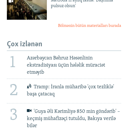
Metroda 11 aylıq fasilə: 'Daşınma
pulsuz olsun'
Bölmənin bütün materialları burada
Çox izlənən
1
Azərbaycan Bəhruz Həsənlinin
ekstradisiyası üçün hələlik müraciət
etməyib
2
Tramp: İranla müharibə 'çox tezliklə'
başa çatacaq
3
'Guya Əli Kərimliyə 850 min göndərib' –
keçmiş mühafizəçi tutuldu, Bakıya verilə
bilər